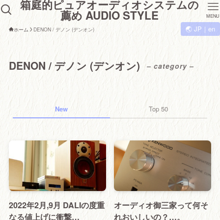
箱庭的ピュアオーディオシステムの
薦め AUDIO STYLE
MENU
🌏 JP｜en
ホーム
DENON / デノン (デンオン)
DENON / デノン (デンオン)
– category –
New
Top 50
2022年2月,9月 DALIの度重
オーディオ御三家って何そ
なる値上げに衝撃…
れおいしいの？…。