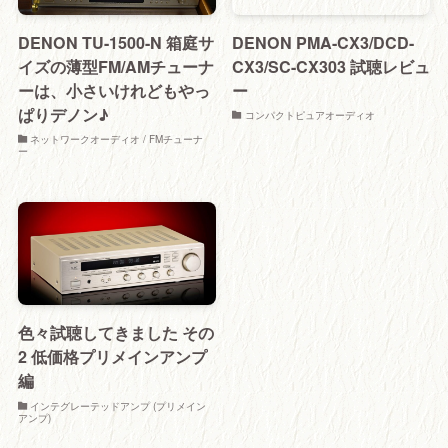
DENON TU-1500-N 箱庭サ
DENON PMA-CX3/DCD-
イズの薄型FM/AMチューナ
CX3/SC-CX303 試聴レビュ
ーは、小さいけれどもやっ
ー
ぱりデノン♪
コンパクトピュアオーディオ
ネットワークオーディオ / FMチューナ
ー
色々試聴してきました その
2 低価格プリメインアンプ
編
インテグレーテッドアンプ (プリメイン
アンプ)