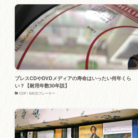
プレスCDやDVDメディアの寿命はいったい何年くら
い？【耐用年数30年説】
CDP / SACDプレーヤー