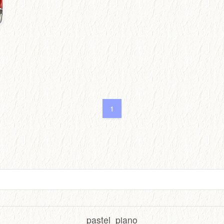
1
pastel_piano