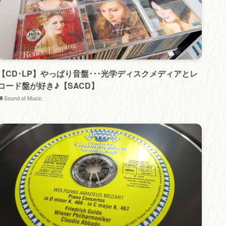
【CD･LP】やっぱり音盤･･･光学ディスクメディアとレ
コード盤が好き♪【SACD】
Sound of Music