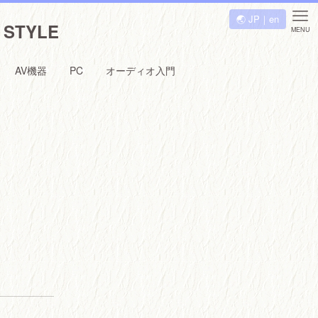
🌏 JP｜en
STYLE
MENU
AV機器
PC
オーディオ入門