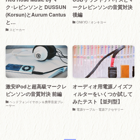
ク･レビンソンと DUSSUN
ークレビンソンの音質対決
(Korsun)とAurum Cantus
後編
と…
ONKYO / オンキヨー
スピーカー
激安iPodと超高級マークレ
オーディオ用電源ノイズフ
ビンソンの音質対決 前編
ィルターをいくつか試して
みたテスト【並列型】
ヘッドフォン/イヤホン＆携帯音楽プレ
ーヤー
電源ケーブル・電源アクセサリー