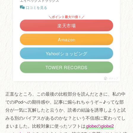
エイベックストラックス
口コミを見る
＼ポイント最大11倍！／
楽天市場
Amazon
Yahoo!ショッピング
TOWER RECORDS
ポチップ
正直なところ、この最後の比較部分を読んだときに、私の中
でのiPodへの期待感や、記事に煽られちゃうぞ～♪ってな部
分が一気に瓦解したと云うか、読者の結論を誘導しようと試
みる別のバイアスがあるのかな？という不信感に変わってし
まいました。比較対象に使ったソフトは
globeのglobe2