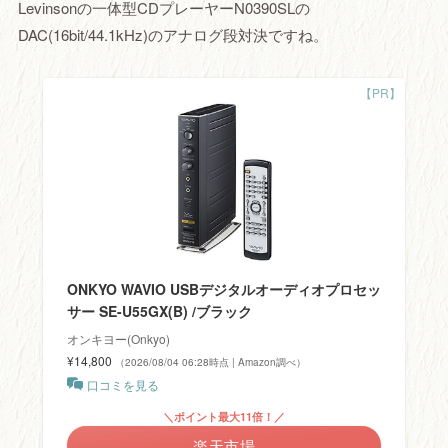
Levinsonの一体型CDプレーヤーN0390SLの
DAC(16bit/44.1kHz)のアナログ段対決ですね。
ONKYO WAVIO USBデジタルオーディオプロセッ
サー SE-U55GX(B) /ブラック
オンキヨー(Onkyo)
¥14,800
（2026/08/04 06:28時点 | Amazon調べ）
口コミを見る
＼ポイント最大11倍！／
楽天市場