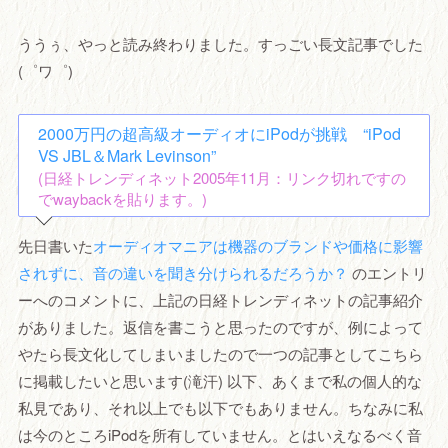
ううぅ、やっと読み終わりました。すっごい長文記事でした
(゜ワ゜)
2000万円の超高級オーディオにiPodが挑戦 “iPod
VS JBL＆Mark Levinson”
(日経トレンディネット2005年11月：リンク切れですの
でwaybackを貼ります。)
先日書いた
オーディオマニアは機器のブランドや価格に影響
されずに、音の違いを聞き分けられるだろうか？
のエントリ
ーへのコメントに、上記の日経トレンディネットの記事紹介
がありました。返信を書こうと思ったのですが、例によって
やたら長文化してしまいましたので一つの記事としてこちら
に掲載したいと思います(滝汗) 以下、あくまで私の個人的な
私見であり、それ以上でも以下でもありません。ちなみに私
は今のところiPodを所有していません。とはいえなるべく音