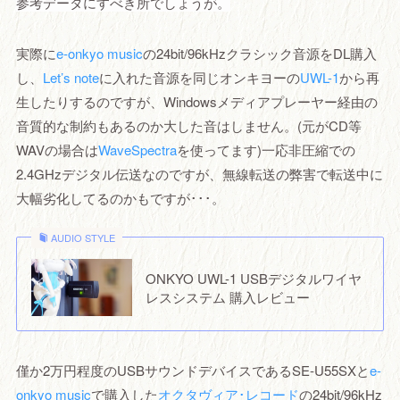
参考データにすべき所でしょうが。
実際に
e-onkyo music
の24bit/96kHzクラシック音源をDL購入
し、
Let’s note
に入れた音源を同じオンキヨーの
UWL-1
から再
生したりするのですが、Windowsメディアプレーヤー経由の
音質的な制約もあるのか大した音はしません。(元がCD等
WAVの場合は
WaveSpectra
を使ってます)一応非圧縮での
2.4GHzデジタル伝送なのですが、無線転送の弊害で転送中に
大幅劣化してるのかもですが･･･。
AUDIO STYLE
ONKYO UWL-1 USBデジタルワイヤ
レスシステム 購入レビュー
僅か2万円程度のUSBサウンドデバイスであるSE-U55SXと
e-
onkyo music
で購入した
オクタヴィア･レコード
の24bit/96kHz