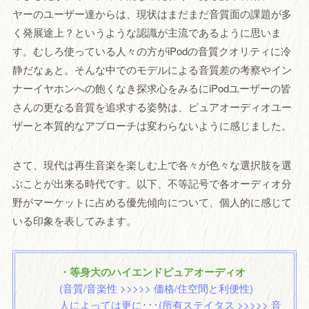
ヤーのユーザー達からは、現状はまだまだ音質面の課題が多
く発展途上？というような認識が主流であるように思いま
す。むしろ使っている人々の方がiPodの音質クオリティに冷
静だなぁと。そんな中でのモデルによる音質差の考察やイン
ナーイヤホンへの飽くなき探求心をみるにiPodユーザーの皆
さんの更なる音質を追求する姿勢は、ピュアオーディオユー
ザーと本質的なアプローチは変わらないように感じました。
さて、現代は再生音楽を楽しむ上で各々が色々な選択肢を選
ぶことが出来る時代です。以下、不等記号で各オーディオ分
野がマーケットに占める優先傾向について、個人的に感じて
いる印象を表してみます。
・等身大のハイエンドピュアオーディオ
(音質/音楽性 >>>>> 価格/住空間と利便性)
人によっては更に･･･(所有ステイタス >>>>> 音