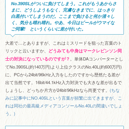
No.390SLがついに負けてしまう。これがもうあからさ
まに、どうしようもなく、完膚なきまでに、はっきり
白黒付いてしまうのだ。ここまで負けると何か清々し
く、気分も晴れ晴れ。やあ、今日はビールがウマイな
ご同輩! というくらいに差が付いた。
大差で…とありますが、これはミスリードを狙った言葉のト
リックと云いますか、
どうみても中身はマークレビンソン同
士の対決になっているのですが？
。単体DAコンバーターとし
てNo.390SL(約140万円)より上位クラスのNo.40L(約600万円)
に、PCから24bit/96kHz入力をしたのですから歴然たる差が
出て当然です。16bit/44.1kHz入力対決でも大きな差が出るで
しょうし、どっちか片方が24bit/96kHzなら尚更です。
(ちな
みに記事中にNO.40SLという言葉が頻繁に出てきますが、こ
れは同社の最高級メディアコンソールNo.40Lの間違いでしょ
う。)