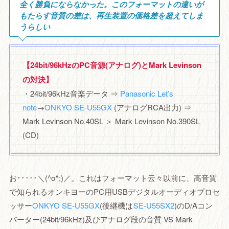
全く勝負にならなかった。このフォーマットの違いが
もたらす音質の差は、再生装置の価格差を超えてしま
うらしい
【24bit/96kHzのPC音源(アナログ)とMark Levinson
の対決】
・24bit/96kHz音楽データ ⇒
Panasonic Let’s
note
→
ONKYO SE-U55GX
(アナログRCA出力) ⇒
Mark Levinson No.40SL ＞ Mark Levinson No.390SL
(CD)
お･････＼(^o^;)／。これはフォーマット云々以前に、高音質
で知られるオンキヨーのPC用USBデジタルオーディオプロセ
ッサー
ONKYO SE-U55GX
(後継機は
SE-U55SX2
)のD/Aコン
バーター(24bit/96kHz)及びアナログ段の音質 VS Mark