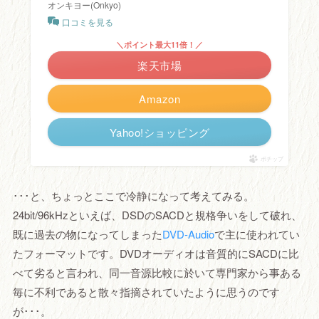
オンキヨー(Onkyo)
口コミを見る
＼ポイント最大11倍！／
楽天市場
Amazon
Yahoo!ショッピング
ポチップ
･･･と、ちょっとここで冷静になって考えてみる。
24bit/96kHzといえば、DSDのSACDと規格争いをして破れ、
既に過去の物になってしまった
DVD-Audio
で主に使われてい
たフォーマットです。DVDオーディオは音質的にSACDに比
べて劣ると言われ、同一音源比較に於いて専門家から事ある
毎に不利であると散々指摘されていたように思うのです
が･･･。