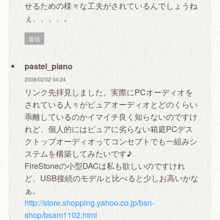
せるための様々な工夫がされているんでしょうね
ぇ、、、、。
返信
pastel_piano
2008/02/02 04:24
リンク先拝見しました。実際にPCオーディオを
されている人々がピュアオーディオとどのくらい
乖離しているのかイマイチ良く知らないのですけ
れど、個人的にはピュアに劣らない箱庭PCデス
クトップオーディオってコンセプトでも一組みシ
ステムを構築してみたいです♪
FireStoneの小型DACは私も欲しいのですけれ
ど、USB接続のモデルと比べると少しお高いかな
ぁ。
http://store.shopping.yahoo.co.jp/bsn-
shop/bsam1102.html