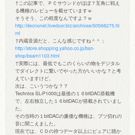
↑この記事で、ＰＣサウンドがほぼ？互角に戦え
る機種のレビューを載せていますｗ
そうそう、この程度なんですよ？ｗ
http://decnonet.livedoor.biz/archives/50568275.ht
ml
↑内蔵音源だと、こんな感じですね＾＾；
http://store.shopping.yahoo.co.jp/bsn-
shop/bsam1103.html
↑実際には、最低でもこのくらいの物をデジタル
でダイレクトに繋いでやった方がいいかな？と考
えていますけど。
次は、こいうつかな？？
Technics SL-P1000は最後の１６bitDAC搭載機
で、左右独立した１６bitDACが搭載されていまし
た。
その当時の１bitDACの廉価な機種は、ブツ切れの
音に聞こえました。
現在では、ＣＤの持つデータ以上にピュアに聴か