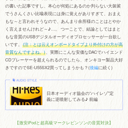
の書いた記事ですし、本心が何処にあるのか判らない大袈裟
でうさんくさい比喩表現には身に覚えがありすぎて、おまえ
もな～と言われそうなので、あんまり余所様のことはとやか
く言えませんけれど～♪…。 つーことで、結論としてはまと
もな音質のUSBデジタルオーディオプロセッサーが一台欲し
いです。
(注：とは云えオンボードタイプより外付けの方が高
音質なんですよね。)
、実際にこんな安価なDACでハイエンド
CDプレーヤーを超えられるのでしたら、オンキヨー製品大好
きですので
SE-U55SX2買ってしまうかも？(
後編
に続く)
AUDIO STYLE
日本オーディオ協会の“ハイレゾ”定
義に逆噴射してみる♪ 前編
【激安iPodと超高級マークレビンソンの音質対決】