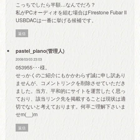
こっちでしたら半額…なんでだろ？
私がPCオーディオを組む場合はFirestone Fubar II
USBDACは一番に挙げる候補です。
返信
pastel_piano(管理人)
2008/03/03 23:03
053955･･･様。
せっかくのご紹介にもかかわらず誠に申し訳あり
ませんが、コメントリンクを削除させていただき
ました。当方、平和的にサイトを運営したく思っ
ており、該当リンク先を掲載することは現状は適
切でないと考えております。何卒ご理解下さいま
せm(__)m
返信