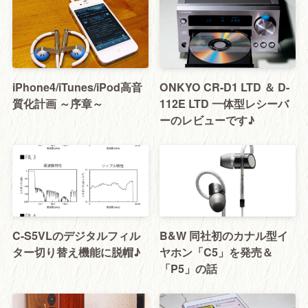
iPhone4/iTunes/iPod高音
ONKYO CR-D1 LTD ＆ D-
質化計画 ～序章～
112E LTD 一体型レシーバ
ーのレビューです♪
C-S5VLのデジタルフィル
B&W 同社初のカナル型イ
ター切り替え機能に脱帽♪
ヤホン「C5」を発売＆
「P5」の話