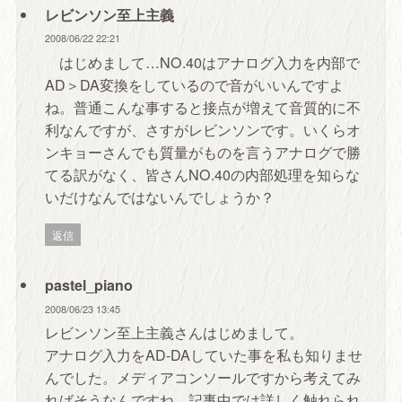
レビンソン至上主義
2008/06/22 22:21
はじめまして…NO.40はアナログ入力を内部で
AD＞DA変換をしているので音がいいんですよ
ね。普通こんな事すると接点が増えて音質的に不
利なんですが、さすがレビンソンです。いくらオ
ンキョーさんでも質量がものを言うアナログで勝
てる訳がなく、皆さんNO.40の内部処理を知らな
いだけなんではないんでしょうか？
返信
pastel_piano
2008/06/23 13:45
レビンソン至上主義さんはじめまして。
アナログ入力をAD-DAしていた事を私も知りませ
んでした。メディアコンソールですから考えてみ
ればそうなんですね。記事中では詳しく触れられ