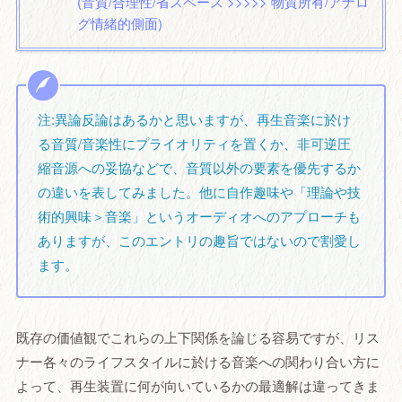
(音質/合理性/省スペース >>>>> 物質所有/アナロ
グ情緒的側面)
注:異論反論はあるかと思いますが、再生音楽に於け
る音質/音楽性にプライオリティを置くか、非可逆圧
縮音源への妥協などで、音質以外の要素を優先するか
の違いを表してみました。他に自作趣味や「理論や技
術的興味＞音楽」というオーディオへのアプローチも
ありますが、このエントリの趣旨ではないので割愛し
ます。
既存の価値観でこれらの上下関係を論じる容易ですが、リス
ナー各々のライフスタイルに於ける音楽への関わり合い方に
よって、再生装置に何が向いているかの最適解は違ってきま