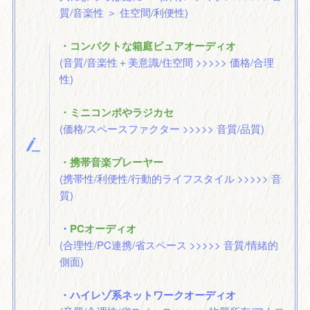
質/音楽性 ＞ 住空間/利便性)
・コンパクトな箱庭ピュアオーディオ
(音質/音楽性＋美意識/住空間 >>>>> 価格/合理
性)
・ミニコンポやラジカセ
(価格/スペースファクター >>>>> 音質/品質)
・携帯音楽プレーヤー
(携帯性/利便性/行動的ライフスタイル >>>>> 音
質)
・
PCオーディオ
(合理性/PC連携/省スペース >>>>> 音質/情緒的
側面)
・ハイレゾ系ネットワークオーディオ