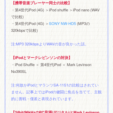
【携帯音楽プレーヤー同士の比較】
・第4世代iPod (4G) ＞iPod shuffle ＞iPod nano (WAV
で比較)
・第4世代iPod (4G) ＞
SONY NW-HD5
(MP3の
320kbpsで比較)
注:MP3 320kbpsよりWAVの音が良かった話
。
【iPodとマークレビンソンの対決】
・iPod Shuffle ＜ 第4世代iPod ＜ Mark Levinson
No390SL
注:何故かiPodとマランツSA-11S1の比較はされてい
ません。記事上ではiPodの健闘に焦点を当てて、主観
的に善戦・僅差と表現されています。
【24bit/96kHzのPC音源(デジタル)とMark Levinson