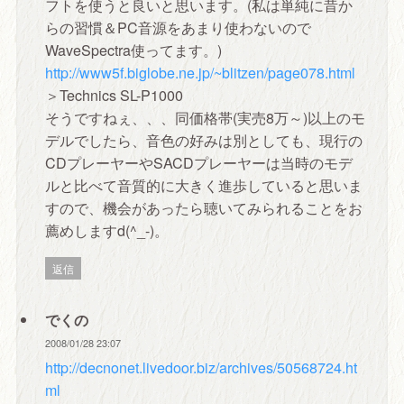
フトを使うと良いと思います。(私は単純に昔か
らの習慣＆PC音源をあまり使わないので
WaveSpectra使ってます。)
http://www5f.biglobe.ne.jp/~blitzen/page078.html
＞Technics SL-P1000
そうですねぇ、、、同価格帯(実売8万～)以上のモ
デルでしたら、音色の好みは別としても、現行の
CDプレーヤーやSACDプレーヤーは当時のモデ
ルと比べて音質的に大きく進歩していると思いま
すので、機会があったら聴いてみられることをお
薦めしますd(^_-)。
返信
でくの
2008/01/28 23:07
http://decnonet.livedoor.biz/archives/50568724.ht
ml