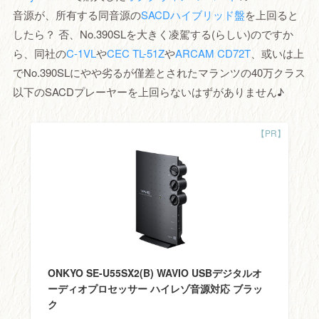
音源が、所有する同音源の
SACDハイブリッド盤
を上回ると
したら？ 否、No.390SLを大きく凌駕する(らしい)のですか
ら、同社の
C-1VL
や
CEC TL-51Z
や
ARCAM CD72T
、或いは上
でNo.390SLにやや劣るが僅差とされたマランツの40万クラス
以下のSACDプレーヤーを上回らないはずがありません♪
ONKYO SE-U55SX2(B) WAVIO USBデジタルオ
ーディオプロセッサー ハイレゾ音源対応 ブラッ
ク