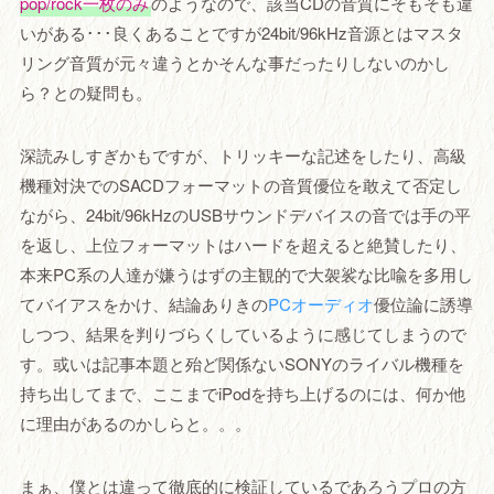
pop/rock一枚のみ
のようなので、該当CDの音質にそもそも違
いがある･･･良くあることですが24bit/96kHz音源とはマスタ
リング音質が元々違うとかそんな事だったりしないのかし
ら？との疑問も。
深読みしすぎかもですが、トリッキーな記述をしたり、高級
機種対決でのSACDフォーマットの音質優位を敢えて否定し
ながら、24bit/96kHzのUSBサウンドデバイスの音では手の平
を返し、上位フォーマットはハードを超えると絶賛したり、
本来PC系の人達が嫌うはずの主観的で大袈裟な比喩を多用し
てバイアスをかけ、結論ありきの
PCオーディオ
優位論に誘導
しつつ、結果を判りづらくしているように感じてしまうので
す。或いは記事本題と殆ど関係ないSONYのライバル機種を
持ち出してまで、ここまでiPodを持ち上げるのには、何か他
に理由があるのかしらと。。。
まぁ、僕とは違って徹底的に検証しているであろうプロの方