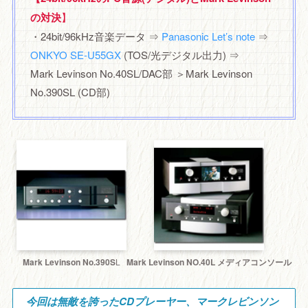
の対決
】
・24bit/96kHz音楽データ ⇒
Panasonic Let’s note
⇒
ONKYO SE-U55GX
(TOS/光デジタル出力) ⇒
Mark Levinson No.40SL/DAC部 ＞Mark Levinson
No.390SL (CD部)
Mark Levinson No.390S
L
Mark Levinson NO.40L メディアコンソール
今回は無敵を誇ったCDプレーヤー、マークレビンソン