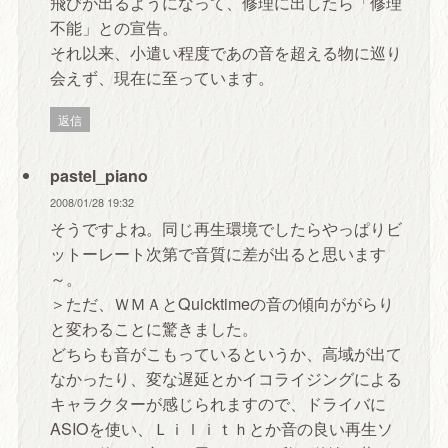
飛びが出るようになって、修理に出したら「修理
不能」との宣告。
それ以来、小遣い程度であの音を超える物に巡り
会えず、現在に至っています。
返信
pastel_piano
2008/01/28 19:32
そうですよね。同じ再生環境でしたらやっぱりビ
ットーレート次第で音質に差が出ると思います
～。
＞ただ、ＷＭＡとQuicktimeの音の傾向ががらり
と変わることに驚きました。
どちらも音がこもっているというか、高域が出て
なかったり、変な遅延とかイコライジングによる
キャラクターが感じられますので、ドライバに
ASIOを使い、Ｌｉｌｉｔｈとか音の良い再生ソ