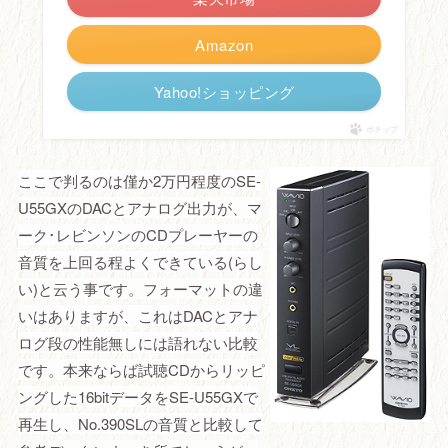
Amazon
Yahoo!ショッピング
ポチップ
ここで判るのは僅か2万円程度のSE-
U55GXのDACとアナログ出力が、マ
ーク･レビンソンのCDプレーヤーの
音質を上回る程よくできている(らし
い)と云う事です。フォーマットの違
いはありますが、これはDACとアナ
ログ段の性能無しには語れない比較
です。本来ならば試聴CDからリッピ
ングした16bitデータをSE-U55GXで
再生し、No.390SLの音質と比較して