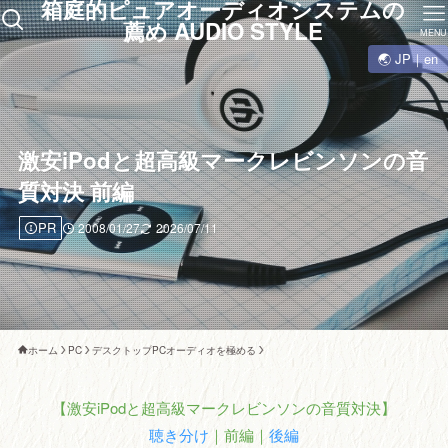
箱庭的ピュアオーディオシステムの
薦め AUDIO STYLE
MENU
🌏 JP｜en
激安iPodと超高級マークレビンソンの音
質対決 前編
PR
2008/01/27
2026/07/11
ホーム
PC
デスクトップPCオーディオを極める
【激安iPodと超高級マークレビンソンの音質対決】
聴き分け
｜前編｜
後編