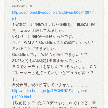
2008/01/27 21:45
http://decnonet.livedoor.biz/archives/50671397.ht
ml
↑実際に、24/96のＤＬした楽曲を、16bitの圧縮
無し.wavと比較してみました。
やはり、24/96が一番良かったです。
ただ、ＷＭＡとQuicktimeの音の傾向ががらりと
変わることに驚きました。
Quicktimeでは、ＷＭＡが再生できないので、
24/96どうしの比較は出来ませんでした。
ＰＣでオーディオを楽しんでいる人たちは、ＣＤ
プレーヤーさえ持っていないと言う方が多いで
す。
自分自身、現在所有していませんし、、、、。
http://audio-heritage.jp/TECHNICS/player/sl-
p1000.html
↑以前使っていたＣＤデッキはこれですけど、音