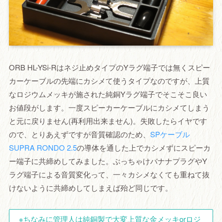
ORB HL-YSi-Rはネジ止めタイプのYラグ端子では無くスピー
カーケーブルの先端にカシメて使うタイプなのですが、上質
なロジウムメッキが施された純銅Yラグ端子でそこそこ良い
お値段がします。一度スピーカーケーブルにカシメてしまう
と元に戻りません(再利用出来ません)。失敗したらイヤです
ので、とりあえずですが音質確認のため、
SPケーブル
SUPRA RONDO 2.5
の導体を通した上でカシメずにスピーカ
ー端子に共締めしてみました。ぶっちゃけバナナプラグやY
ラグ端子による音質変化って、一々カシメなくても重ねて抜
けないように共締めしてしまえば殆ど同じです。
※ちなみに管理人は純銅製で大変上質な金メッキorロジ