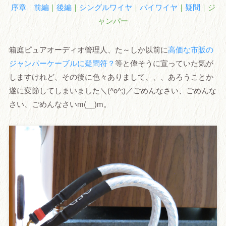
序章
｜
前編
｜
後編
｜
シングルワイヤ
｜
バイワイヤ
｜
疑問
｜ジ
ャンパー
箱庭ピュアオーディオ管理人、た～しか以前に
高価な市販の
ジャンパーケーブルに疑問符？
等と偉そうに宣っていた気が
しますけれど、その後に色々ありまして、、、あろうことか
遂に変節してしまいました＼(^o^;)／ごめんなさい、ごめんな
さい、ごめんなさいm(__)m。