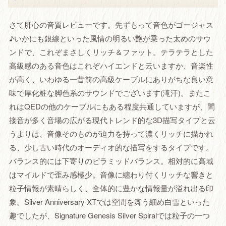
さて肝心の音質レビューです。先ずもって音色がゴージャス
♪いかにも銀線といった風情の明るい艶が乗った太めのサウ
ンドで、これぞまさしくリッチ＆ファット。テラテラとした
高級感のある音色はこれぞハイエンドと云いますか、音楽性
が高く、いわゆる一昔前の高級ケーブルにありがちな良い意
味で厚化粧な脚色系のサウンドでございます(滝汗)。またこ
れはQEDの他のケーブルにもある程度共通していますが、間
接音が多く音場の広がる現代トレンド的な3D描写タイプと云
うよりは、音像そのものが迫力を持って濃くリッチに描かれ
る、少し古い時代のオーディオ的な描写をするタイプです。
バランス的には下寄りのピラミッドバランス。相対的に高域
はマイルドで歪み感極少。音像に纏わり付くリッチな響きと
粒子情報が素晴らしく、全体的に豊かな情報量が溢れ出る印
象。Silver Anniversary XTでは空間を舞う細め白雪といった
趣でしたが、Signature Genesis Silver Spiralでは粒子の一つ