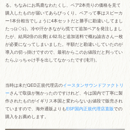
る。ちなみにお馬鹿なわたくし、ペア2本売りの価格を見て
購入したものが届いてあらびっくり。ペアって事はスピーカ
ー1本分相当でしょうに4本セットだと勝手に勘違いしてまし
たっ(≧◇≦)。冷や汗かきながら慌てて追加ペアを発注しまし
たが、結局2倍の出費(￡62.5)と追加送料で概ね諭吉さん一枚
が必要になってしまいました。半額だと勘違いしていたのが
導入の切っ掛けですので、最初からこのお値段だと判ってい
たらぶっちゃけ手を出してなかったです(滝汗)。
当時は未だQED正規代理店の
イースタンサウンドファクトリ
ー
さんで取扱が無かったのですけれど、今は国内で丁寧に製
作されたものがイギリス本国と変わらないお値段で販売され
ていますので、海外通販よりも
ESF国内正規代理店直販
での
購入をお薦めします。