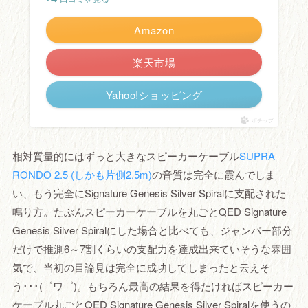
Amazon
楽天市場
Yahoo!ショッピング
ポチップ
相対質量的にはずっと大きなスピーカーケーブル
SUPRA
RONDO 2.5 (しかも片側2.5m)
の音質は完全に霞んでしま
い、もう完全にSignature Genesis Silver Spiralに支配された
鳴り方。たぶんスピーカーケーブルを丸ごとQED Signature
Genesis Silver Spiralにした場合と比べても、ジャンパー部分
だけで推測6～7割くらいの支配力を達成出来ていそうな雰囲
気で、当初の目論見は完全に成功してしまったと云えそ
う･･･(゜ワ゜)。もちろん最高の結果を得たければスピーカー
ケーブル丸ごとQED Signature Genesis Silver Spiralを使うの