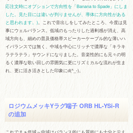
応注文時にオプションで方向性を「Banana to Spade」にしま
した。見た目には違いが判りませんが、導体に方向性がある
と思われます。)
。これで音出しをしてみたところ、今度は見
事にウェルバランス。低域のもったりした過剰感が消え、高
域方向も、細めの普及価格帯スピーカーケーブル的な薄いハ
イバランスでは無く、中域を中心にリッチで濃厚な「キラキ
ラテラテラ」サウンドになりました。音楽性的にも元々の明
るく濃厚な歌い回しの雰囲気に更にリズミカルな流れが生ま
れ、更に活き活きとした印象にd(^_-)。
ロジウムメッキYラグ端子 ORB HL-YSi-R
の追加
これでまぁ低域～中域はバランス的にも質的にも十分と云え