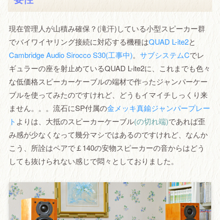
現在管理人が山積み確保？(滝汗)している小型スピーカー群
でバイワイヤリング接続に対応する機種は
QUAD L-ite2
と
Cambridge Audio Sirocco S30(工事中)
。
サブシステムC
でレ
ギュラーの座を射止めているQUAD L-ite2に、これまでも色々
な低価格スピーカーケーブルの端材で作ったジャンパーケー
ブルを使ってみたのですけれど、どうもイマイチしっくり来
ません。。。流石にSP付属の
金メッキ真鍮ジャンパープレー
ト
よりは、大抵のスピーカーケーブル
(の切れ端)
であれば歪
み感が少なくなって幾分マシではあるのですけれど、なんか
こう、所詮はペアで￡140の安物スピーカーの音からはどう
しても抜けられない感じで悶々としておりました。