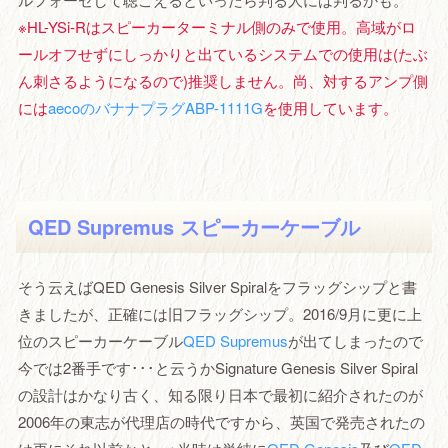
※HL-YSi-Rはスピーカーターミナル側のみで使用。高域がロ
ールオフせずにしっかりと出ているシステムでの使用は(たぶ
ん刺さるようになるので)推奨しません。尚、対するアンプ側
には
aecoのバナナプラグABP-1111G
を使用しています。
QED Supremus スピーカーケーブル
そう云えばQED Genesis Silver Spiralをフラッグシップと書
きましたが、正確には旧フラッグシップ。2016/9月に更に上
位のスピーカーケーブル
QED Supremus
が出てしまったので
今では2番手です･･･と云うかSignature Genesis Silver Spiral
の設計はかなり古く、知る限り日本で最初に紹介されたのが
2006年の東志が代理店の時代ですから、英国で発売されたの