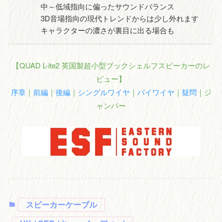
中～低域指向に偏ったサウンドバランス
3D音場指向の現代トレンドからは少し外れます
キャラクターの濃さが裏目に出る場合も
【QUAD L-ite2 英国製超小型ブックシェルフスピーカーのレ
ビュー】
序章
｜
前編
｜
後編
｜
シングルワイヤ
｜
バイワイヤ
｜
疑問
｜ジ
ャンパー
スピーカーケーブル