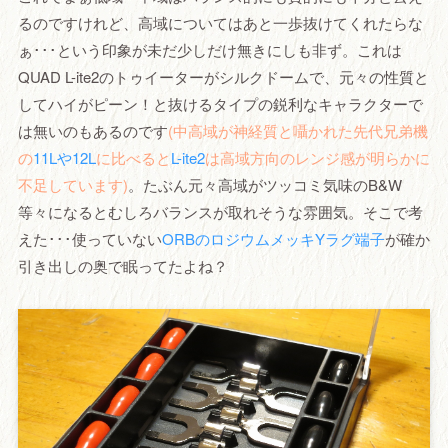
るのですけれど、高域についてはあと一歩抜けてくれたらな
ぁ･･･という印象が未だ少しだけ無きにしも非ず。これは
QUAD L-ite2のトゥイーターがシルクドームで、元々の性質と
してハイがピーン！と抜けるタイプの鋭利なキャラクターで
は無いのもあるのです
(中高域が神経質と囁かれた先代兄弟機
の
11Lや12L
に比べると
L-ite2
は高域方向のレンジ感が明らかに
不足しています)
。たぶん元々高域がツッコミ気味のB&W
等々になるとむしろバランスが取れそうな雰囲気。そこで考
えた･･･使っていない
ORBのロジウムメッキYラグ端子
が確か
引き出しの奥で眠ってたよね？