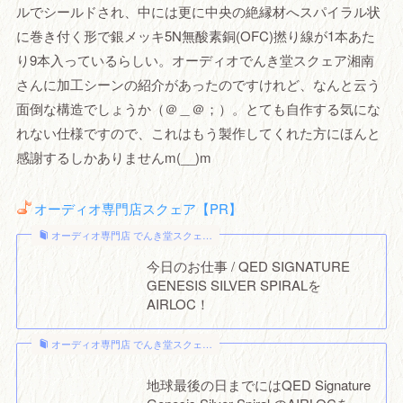
ルでシールドされ、中には更に中央の絶縁材へスパイラル状
に巻き付く形で銀メッキ5N無酸素銅(OFC)撚り線が1本あた
り9本入っているらしい。オーディオでんき堂スクェア湘南
さんに加工シーンの紹介があったのですけれど、なんと云う
面倒な構造でしょうか（＠＿＠；）。とても自作する気にな
れない仕様ですので、これはもう製作してくれた方にほんと
感謝するしかありませんm(__)m
オーディオ専門店スクェア【PR】
オーディオ専門店 でんき堂スクェ…
今日のお仕事 / QED SIGNATURE
GENESIS SILVER SPIRALを
AIRLOC！
オーディオ専門店 でんき堂スクェ…
地球最後の日までにはQED Signature