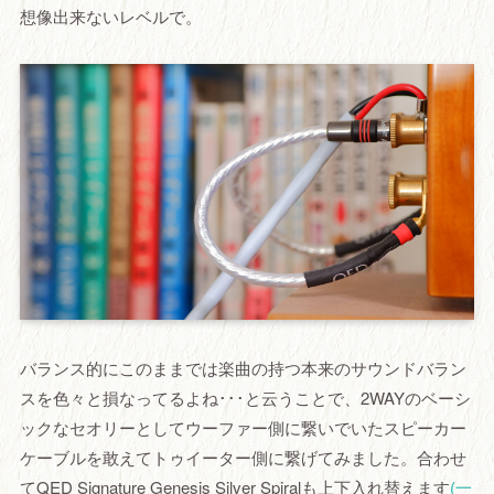
想像出来ないレベルで。
バランス的にこのままでは楽曲の持つ本来のサウンドバラン
スを色々と損なってるよね･･･と云うことで、2WAYのベーシ
ックなセオリーとしてウーファー側に繋いでいたスピーカー
ケーブルを敢えてトゥイーター側に繋げてみました。合わせ
てQED Signature Genesis Silver Spiralも上下入れ替えます
(一