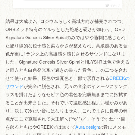
ポチップ
結果は大成功♪。ロジウムらしく高域方向が補完されつつ、
ORBメッキ特有のツルッとした艶感と硬さが加わり、QED
Signature Genesis Silver Spiralのみではやや過剰に感じられ
た撚り線的な粒子感と柔らかさが整えられ、高級感のある音
色が更に1ランク上の高級感を感じさせるサウンドになりま
した。Signature Genesis Silver SpiralとHL-YSi-Rは色で例える
と両方とも白色発光系で輝きの乗った音色。この二つを合わ
せて使った結果、桜色や煉瓦色と一部で形容される
CREEKの
サウンド
が完全に脱色され、元々の音楽のイメージにサング
ラスを掛けたようなセピア色の着色を完膚無きまでに払拭す
ることが出来ました。それでいて温度感は程よい暖かみがあ
り、決して冷たい音にはなりません。これでまさに長年の弱
点がここで克服されて大正解＼(*^o^*)／。そうですね･･･目
を瞑るともはやCREEKでは無くて
Aura design
の音にメタモ
ルフォーゼして聴こえるといったら判る人には判るかも。