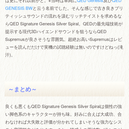
は更にそれ以前かと。※当時は単純に
QED Genesis
及び
QED
GENESIS BW
と云う名前でした。そんな感じで古き良きブリ
ティッシュサウンドの流れを汲むリッチテイストを求めるな
らQED Signature Genesis Silver Spiral。QEDの最先端技術が
提示する現代3Dハイエンドサウンドを狙うならQED
Supremusが良さそうな雰囲気。超絶お高いSupremusはレビ
ューを読んだだけで実機の試聴経験は無いのですけどねっ(滝
汗)。
～まとめ～
良くも悪くもQED Signature Genesis Silver Spiralは個性の強
い脚色系のキャラクターが持ち味。好みに合えば大成功、合
わなければ大失敗と評価が分かれてしまいそうな強力なシス