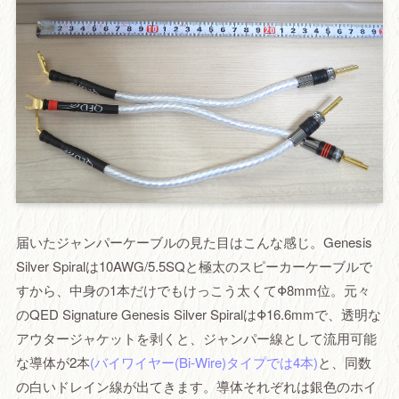
届いたジャンパーケーブルの見た目はこんな感じ。Genesis
Silver Spiralは10AWG/5.5SQと極太のスピーカーケーブルで
すから、中身の1本だけでもけっこう太くてΦ8mm位。元々
のQED Signature Genesis Silver SpiralはΦ16.6mmで、透明な
アウタージャケットを剥くと、ジャンパー線として流用可能
な導体が2本
(バイワイヤー(Bi-Wire)タイプでは4本)
と、同数
の白いドレイン線が出てきます。導体それぞれは銀色のホイ