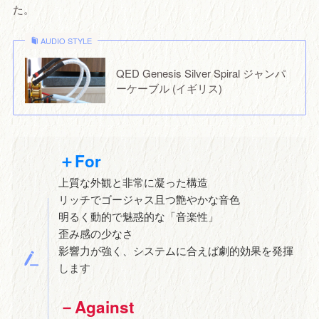
た。
AUDIO STYLE
QED Genesis Silver Spiral ジャンパ
ーケーブル (イギリス)
＋For
上質な外観と非常に凝った構造
リッチでゴージャス且つ艶やかな音色
明るく動的で魅惑的な「音楽性」
歪み感の少なさ
影響力が強く、システムに合えば劇的効果を発揮
します
－Against