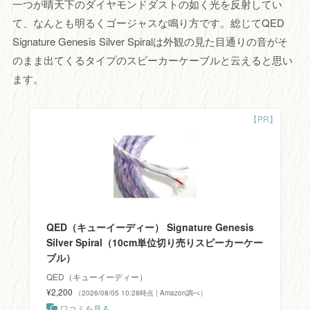
一つが晴天下のダイヤモンドダストの如く光を反射してい
て、なんとも明るくゴージャスな鳴り方です。総じてQED
Signature Genesis Silver Spiralは外観の見た目通りの音がそ
のまま出てくるタイプのスピーカーケーブルと云えると思い
ます。
QED（キューイーディー） Signature Genesis
Silver Spiral（10cm単位切り売りスピーカーケー
ブル）
QED（キューイーディー）
¥2,200
（2026/08/05 10:28時点 | Amazon調べ）
口コミを見る