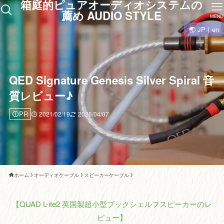
箱庭的ピュアオーディオシステムの
薦め AUDIO STYLE
MENU
🌏 JP｜en
QED Signature Genesis Silver Spiral 音
質レビュー♪
PR
2021/02/19
2026/04/07
ホーム
オーディオケーブル
スピーカーケーブル
【QUAD L-ite2 英国製超小型ブックシェルフスピーカーのレ
ビュー】