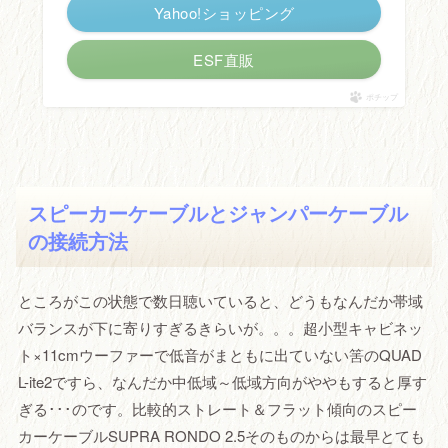
Yahoo!ショッピング
ESF直販
ポチップ
スピーカーケーブルとジャンパーケーブル
の接続方法
ところがこの状態で数日聴いていると、どうもなんだか帯域
バランスが下に寄りすぎるきらいが。。。超小型キャビネッ
ト×11cmウーファーで低音がまともに出ていない筈のQUAD
L-ite2ですら、なんだか中低域～低域方向がややもすると厚す
ぎる･･･のです。比較的ストレート＆フラット傾向のスピー
カーケーブルSUPRA RONDO 2.5そのものからは最早とても