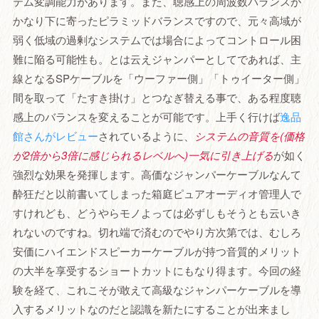
テム変調能力があります。また、聴感上の周波数バランスが
かなり下に寄ったピラミッドバランスですので、元々高域が
弱く低域の過剰なシステムでは場合によってコントロール困
難に陥る可能性も。とは云えジャンパーとしてであれば、主
線となるSPケーブルを「ウーファー側」「トゥイーター側」
間を取って「たすき掛け」とつなぎ替える事で、ある程度聴
感上のバランスを変えることが可能です。上手く行けば
逸品
館さんがレビュー
されているように、
システムの音質を(価格
が2倍から3倍に感じられるレベルへ)一気に引き上げる
が如く
強烈な効果を発揮します。高価なジャンパーケーブルなんて
酔狂だと以前書いてしまった箱庭ピュアオーディオ管理人で
すけれども、どうやらモノよっては必ずしもそうとも云いき
れないのですね。切れ端で済むのでやり方次第では、むしろ
安価にハイエンドスピーカーケーブルが持つ音質的メリット
の大半を享受するショートカットにもなり得ます。今回の経
験を経て、これこそが敢えて高級なジャンパーケーブルを導
入するメリットなのだと認識を新たにすることが出来まし