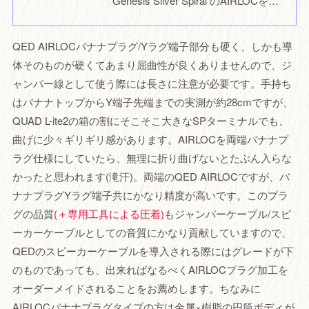
Genesis Silver Spiral のAIRLOCを…
QED AIRLOCバナナプラグ/Yラグ端子部分も硬く、しかも導
体そのものが硬くてあまり屈曲性が良くありませんので、ジ
ャンパー線として使う際には長さに注意が必要です。手持ち
はバナナトップからY端子先端までの実測が約28cmですが、
QUAD L-ite2の箱の割にそこそこ大きなSPターミナルでも、
曲げに少々ギリギリ感があります。AIRLOCを両端バナナプ
ラグ仕様にしていたら、無理に折り曲げないとたぶん入らな
かったと思われます(滝汗)。両端のQED AIRLOCですが、バ
ナナプラグYラグ端子共にかなり精度が高いです。このプラ
グの品質
(＋専用工具による圧着)
もジャンパーケーブル/スピ
ーカーケーブルとしての音質にかなり貢献していますので、
QEDのスピーカーケーブルを導入される際にはグレードが下
のものであっても、出来ればなるべくAIRLOCプラグ加工を
オーダーメイドされることをお薦めします。ちなみに
AIRLOCバナナプラグタイプの方は金属×樹脂の円筒ボディが