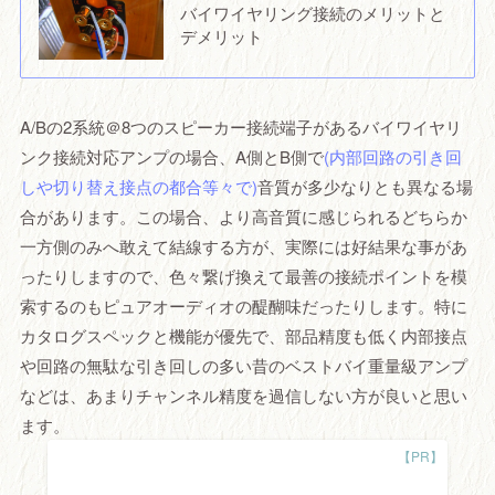
バイワイヤリング接続のメリットと
デメリット
A/Bの2系統＠8つのスピーカー接続端子があるバイワイヤリ
ンク接続対応アンプの場合、A側とB側で
(内部回路の引き回
しや切り替え接点の都合等々で)
音質が多少なりとも異なる場
合があります。この場合、より高音質に感じられるどちらか
一方側のみへ敢えて結線する方が、実際には好結果な事があ
ったりしますので、色々繋げ換えて最善の接続ポイントを模
索するのもピュアオーディオの醍醐味だったりします。特に
カタログスペックと機能が優先で、部品精度も低く内部接点
や回路の無駄な引き回しの多い昔のベストバイ重量級アンプ
などは、あまりチャンネル精度を過信しない方が良いと思い
ます。