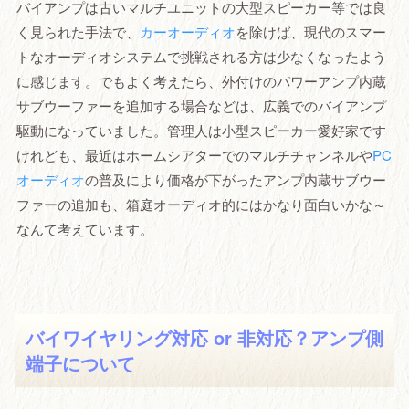
バイアンプは古いマルチユニットの大型スピーカー等では良
く見られた手法で、
カーオーディオ
を除けば、現代のスマー
トなオーディオシステムで挑戦される方は少なくなったよう
に感じます。でもよく考えたら、外付けのパワーアンプ内蔵
サブウーファーを追加する場合などは、広義でのバイアンプ
駆動になっていました。管理人は小型スピーカー愛好家です
けれども、最近はホームシアターでのマルチチャンネルや
PC
オーディオ
の普及により価格が下がったアンプ内蔵サブウー
ファーの追加も、箱庭オーディオ的にはかなり面白いかな～
なんて考えています。
バイワイヤリング対応 or 非対応？アンプ側
端子について