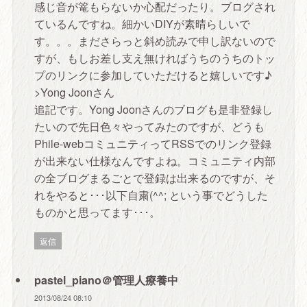
感じ音が篭もらないか心配だったり。ブログされ
ているんですね。細かいDIYが素晴らしいで
す。。。まださらっと斜め読みで申し訳ないので
すが、もしお差し支え無ければうちのうちのトッ
プのリンクに参加していただけると嬉しいです♪
>Yong Joonさん
追記です。Yong Joonさんのブログも是非登録し
たいので先日色々やってみたのですが、どうも
Phile-webコミュニティってRSSでのリンク登録
が出来ない仕様なんですよね。コミュニティ内部
の全ブログまるごとで登録は出来るのですが、そ
れをやると･･･以下自粛(^^; という事でどうした
ものかと思ってます･･･。
返信
pastel_piano＠管理人療養中
2013/08/24 08:10