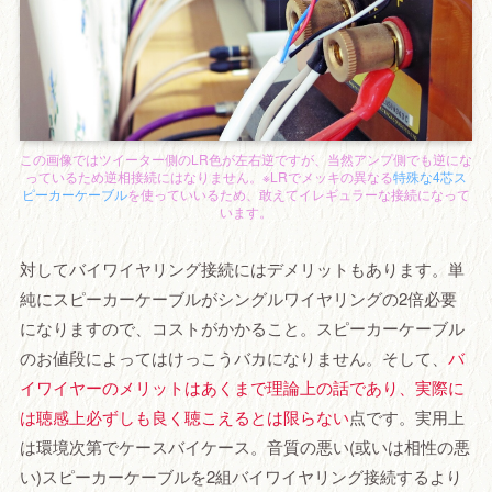
この画像ではツイーター側のLR色が左右逆ですが、当然アンプ側でも逆にな
っているため逆相接続にはなりません。※LRでメッキの異なる
特殊な4芯ス
ピーカーケーブル
を使っていいるため、敢えてイレギュラーな接続になって
います。
対してバイワイヤリング接続にはデメリットもあります。単
純にスピーカーケーブルがシングルワイヤリングの2倍必要
になりますので、コストがかかること。スピーカーケーブル
のお値段によってはけっこうバカになりません。そして、
バ
イワイヤーのメリットはあくまで理論上の話であり、実際に
は聴感上必ずしも良く聴こえるとは限らない
点です。実用上
は環境次第でケースバイケース。音質の悪い(或いは相性の悪
い)スピーカーケーブルを2組バイワイヤリング接続するより