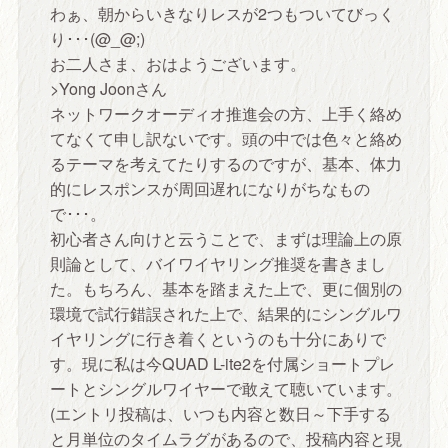
わぁ、朝からいきなりレスが2つもついてびっく
り･･･(@_@;)
お二人さま、おはようございます。
>Yong Joonさん
ネットワークオーディオ推進会の方、上手く絡め
てなくて申し訳ないです。頭の中では色々と絡め
るテーマを考えてたりするのですが、基本、体力
的にレスポンスが周回遅れになりがちなもの
で･･･。
初心者さん向けと云うことで、まずは理論上の原
則論として、バイワイヤリング推奨を書きまし
た。もちろん、基本を踏まえた上で、更に個別の
環境で試行錯誤された上で、結果的にシングルワ
イヤリングに行き着くというのも十分にありで
す。現に私は今QUAD L-ite2を付属ショートプレ
ートとシングルワイヤーで敢えて聴いています。
(エントリ投稿は、いつも内容と数日～下手する
と月単位のタイムラグがあるので、投稿内容と現