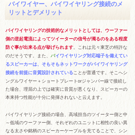
バイワイヤー、バイワイヤリング接続のメ
リットとデメリット
バイワイヤリングの技術的なメリットとしては、ウーファー
側の逆起電流によってツイーターの信号が濁るのをある程度
防ぐ事が出来る点が挙げられます
。これは元々東芝の特許な
のだそうです。また、
バ
イワイヤリング対応端子を備えてい
るスピーカーは、そもそもネットワークがバイワイヤリング
接続を前提に音質設計されている
ことが普通です。そこへシ
ングルワイヤー＋ショートプレートorジャンパー線で接続し
た場合、理屈の上では確実に音質が悪くなり、スピーカーの
本来持つ性能が十分に発揮されないと云えます。
バイワイヤリング接続の場合、高域担当のツイーター側と中
～低域のウーファー側、それぞれのユニットに相性の良い異
なる太さや銘柄のスピーカーケーブルを充てることで、シン