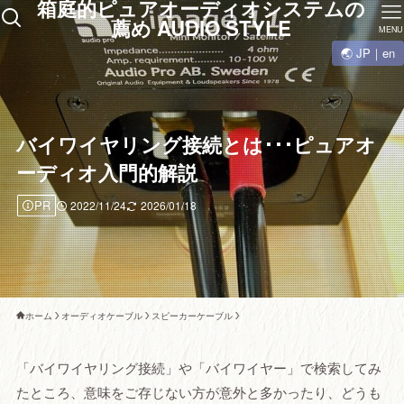
箱庭的ピュアオーディオシステムの
薦め AUDIO STYLE
MENU
🌏 JP｜en
バイワイヤリング接続とは･･･ピュアオ
ーディオ入門的解説
PR
2022/11/24
2026/01/18
ホーム
オーディオケーブル
スピーカーケーブル
「バイワイヤリング接続」や「バイワイヤー」で検索してみ
たところ、意味をご存じない方が意外と多かったり、どうも