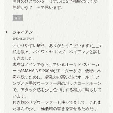
写真のひとつのターミナルに２本接続のほうが
無難かな？ って思います。
返信
ジャイアン
2013/08/24 07:44
わかりやすい解説、ありがとうございます<(_ _)>
私も散々、バイワイヤリング、バイアンプと試し
てきました。
現在はメインでならしているオールド･スピーカ
ー YAMAHA NS-200Mがモニター系で、低域に不
満を残すために、瞬発力の高い別のオールド･ア
ンプとお手製ウーファー用のバックロードホーン
で、アタック感を少し色づけする程度に鳴らして
います。
頂き物のサブウーファーも使ってまして、これま
たほんの少し、極低域の響きを乗せるためだけ