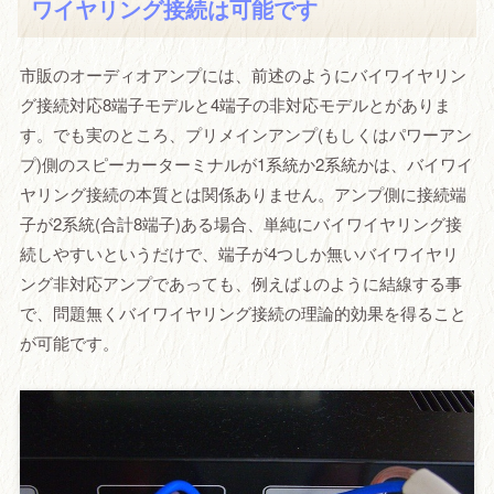
ワイヤリング接続は可能です
市販のオーディオアンプには、前述のようにバイワイヤリン
グ接続対応8端子モデルと4端子の非対応モデルとがありま
す。でも実のところ、プリメインアンプ(もしくはパワーアン
プ)側のスピーカーターミナルが1系統か2系統かは、バイワイ
ヤリング接続の本質とは関係ありません。アンプ側に接続端
子が2系統(合計8端子)ある場合、単純にバイワイヤリング接
続しやすいというだけで、端子が4つしか無いバイワイヤリ
ング非対応アンプであっても、例えば↓のように結線する事
で、問題無くバイワイヤリング接続の理論的効果を得ること
が可能です。