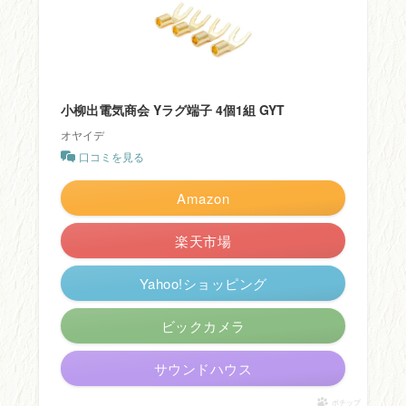
小柳出電気商会 Yラグ端子 4個1組 GYT
オヤイデ
口コミを見る
Amazon
楽天市場
Yahoo!ショッピング
ビックカメラ
サウンドハウス
ポチップ