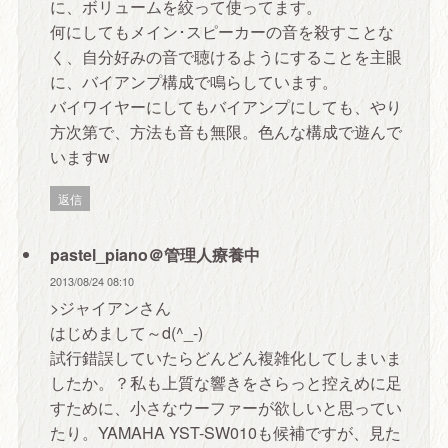
に、ボリュームを絞って使ってます。
何にしてもメイン･スピーカーの音を殺すことな
く、自分好みの音で聴けるようにすることを主眼
に、バイアンプ構成で鳴らしています。
バイワイヤーにしてもバイアンプにしても、やり
方次第で、方法も音も無限。色んな構成で遊んで
いますw
返信
pastel_piano＠管理人療養中
2013/08/24 08:10
>ジャイアンさん
はじめまして～d(^_-)
試行錯誤していたらどんどん複雑化してしまいま
したか。？私も上質な響きをさらっと控えめに足
すために、小さなウーファーが欲しいと思ってい
たり。YAMAHA YST-SW010も候補ですが、見た