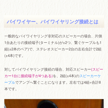
バイワイヤー、バイワイヤリング接続とは
一般的なバイワイヤリング非対応のスピーカーの場合、片側
1台あたりの接続端子(ターミナル)が±2つ、繋ぐケーブルも1
組(±2本のペア)で、ステレオスピーカー2台の左右合計で2組
(±4本)です。
対してバイワイヤリング接続の場合、対応スピーカー
(スピー
カー1台に接続端子が4つある)
を、2組(±4本)の
スピーカーケ
ーブル
でアンプへ繋ぐことになります。左右では4組=合計8
本です。