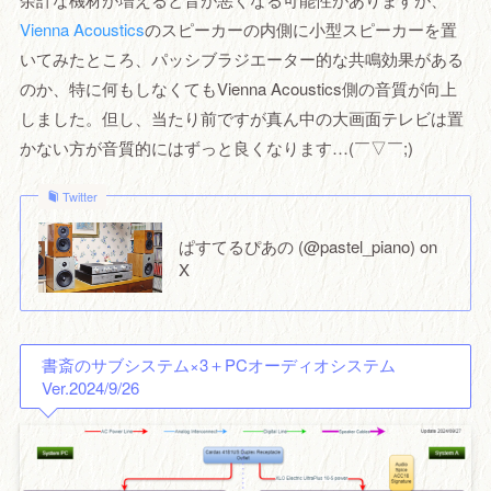
Vienna Acoustics
のスピーカーの内側に小型スピーカーを置
いてみたところ、パッシブラジエーター的な共鳴効果がある
のか、特に何もしなくてもVienna Acoustics側の音質が向上
しました。但し、当たり前ですが真ん中の大画面テレビは置
かない方が音質的にはずっと良くなります…(￣▽￣;)
Twitter
ぱすてるぴあの (@pastel_piano) on
X
書斎のサブシステム×3＋PCオーディオシステム
Ver.2024/9/26