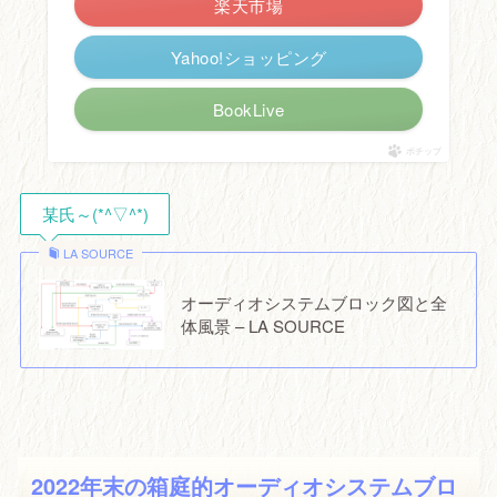
楽天市場
Yahoo!ショッピング
BookLive
ポチップ
某氏～(*^▽^*)
LA SOURCE
オーディオシステムブロック図と全
体風景 – LA SOURCE
2022年末の箱庭的オーディオシステムブロ