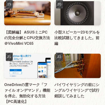
【図解編】 ASUSミニPC
小型スピーカー23モデルを
の完全分解とCPU交換方法
比較試聴してきました。前
＠VivoMini VC65
編
OneDriveの雲マーク「フ
バイワイヤリングの前にシ
ァイル オンデマンド」機能
ングルワイヤリングで試行
を停止、無効化する方法
錯誤してみました
【PC高速化】