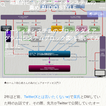
箱庭的ピュアオーディオシステムの
薦め AUDIO STYLE
MENU
🌏 JP｜en
オーディオシステムのブロックダイア
グラム(システムブロック図)を描いてみ
ました
PR
2024/09/27
2026/06/22
ホーム
初心者さんの為のピュアオーディオ入門
2年ほど前、
Twitter(Xとは言いたくないw)
で
某氏
とDMしてい
た時のお話です。その際、先方がTwitterで公開していたオー