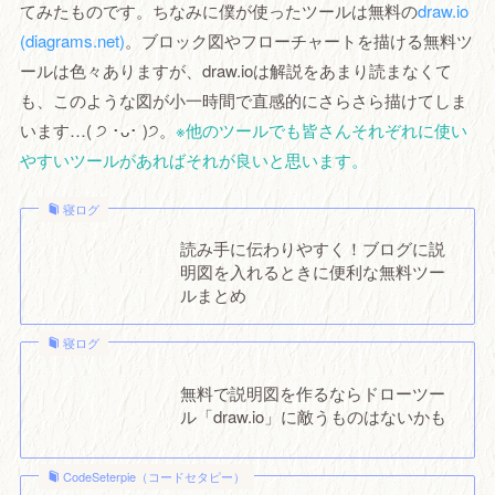
てみたものです。ちなみに僕が使ったツールは無料の
draw.io
(diagrams.net)
。ブロック図やフローチャートを描ける無料ツ
ールは色々ありますが、draw.ioは解説をあまり読まなくて
も、このような図が小一時間で直感的にさらさら描けてしま
います…( ੭ ･ᴗ･ )੭。
※他のツールでも皆さんそれぞれに使い
やすいツールがあればそれが良いと思います。
寝ログ
読み手に伝わりやすく！ブログに説
明図を入れるときに便利な無料ツー
ルまとめ
寝ログ
無料で説明図を作るならドローツー
ル「draw.io」に敵うものはないかも
CodeSeterpie（コードセタピー）