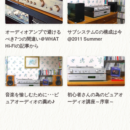
オーディオアンプで避ける
サブシステムCの構成は今
べき7つの間違い＠WHAT
@2011 Summer
Hi-Fiの記事から
音楽を愉しむために･･･ピ
初心者さんの為のピュアオ
ュアオーディオの薦め♪
ーディオ講座～序章～