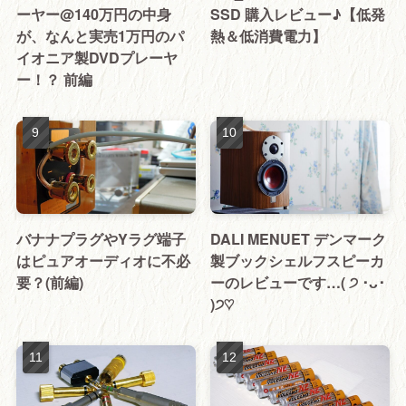
ーヤー@140万円の中身
SSD 購入レビュー♪【低発
が、なんと実売1万円のパ
熱＆低消費電力】
イオニア製DVDプレーヤ
ー！？ 前編
バナナプラグやYラグ端子
DALI MENUET デンマーク
はピュアオーディオに不必
製ブックシェルフスピーカ
要？(前編)
ーのレビューです…( ੭ ･ᴗ･
)੭♡