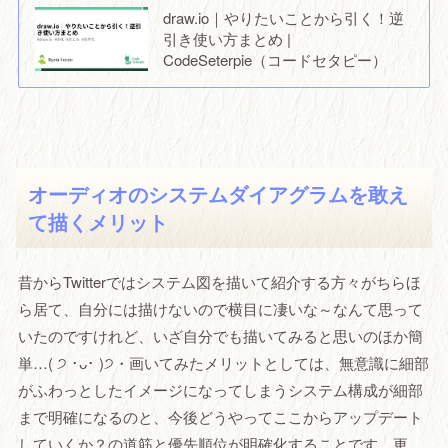
draw.io｜やりたいことから引く！逆
引き使い方まとめ |
CodeSeterpie（コードセタピー）
オーディオのシステムダイアグラムを敢え
て描くメリット
昔からTwitterではシステム図を描いて紹介する方々がちらほ
ら居て、自分には描けないので横目に凄いな～なんて思って
いたのですけれど、いざ自分でも描いてみると思いのほか簡
単…( ੭ ･ᴗ･ )੭・画いてみたメリットとしては、無意識に細部
がふわっとしたイメージになってしまうシステム構成が細部
まで明確になるのと、今後どうやってここからアップデート
していくか？の道筋と優先順位が明確化することです。更