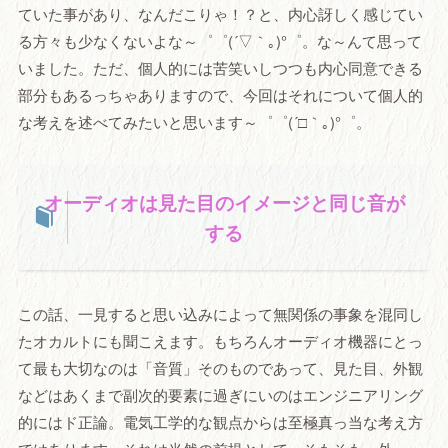
ていた事があり、なんだこりゃ！？と、内心訝しく感じてい
る方々も少なくないよな～゜゜(´▽｀｡)°゜。な～んて思って
いました。ただ、個人的には苦笑いしつつも内心同意できる
部分もあるっちゃありますので、今回はそれについて個人的
な考えを述べてみたいと思います～゜゜(´□｀｡)°゜。
オーディオは見た目のイメージと同じ音が
する
この話、一見すると思い込みによって無関係の事象を混同し
たオカルトにも聞こえます。もちろんオーディオ機器にとっ
て最も大切なのは「音質」そのものであって、見た目、外観
などはあくまで副次的要素に過ぎにいのはエンジニアリング
的にはド正論。電気工学的な観点からは至極真っ当な考え方