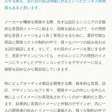
ルする際も、見た目の差は明確に判るといったビジネス的側
面もあると思います。
メーカーが機材を開発する際、先ずは設計エンジニアの主観
的な音質的イメージに始まり、回路を組み上げて、その理想
的な音質イメージをより良く実現させるために、選択可能な
部品と開発コストの制約の中で、様々なパーツの組み合わせ
を試行錯誤します。そして、その音のイメージを形にする中
で、意匠デザインについても、そのエンジニアの理想のイメ
ージにマッチしたデザインコンセプトをデザイナーに伝え、
細部を詰めながら製品化していきます。
特にピュアオーディオ製品を開発する際、根本的な音質、設
計、デザインコンセプト等々、開発チームの中にいる中心人
物によってイメージが具現化されていくのが一般的だと思い
ます。結果的に音質のイメージと外観のデザインが、共に一
人の開発者の好みとイメージに凝縮され、様々な制約の中で