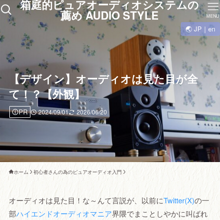
箱庭的ピュアオーディオシステムの
薦め AUDIO STYLE
MENU
🌏 JP｜en
【デザイン】オーディオは見た目が全
て！？【外観】
PR
2024/09/01
2026/06/20
ホーム
初心者さんの為のピュアオーディオ入門
オーディオは見た目！な～んて言説が、以前に
Twitter(X)
の一
部
ハイエンドオーディオマニア
界隈でまことしやかに叫ばれ