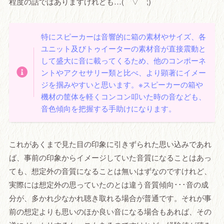
程度の話ではありますけれども…(￣▽￣;)
特にスピーカーは音響的に箱の素材やサイズ、各
ユニット及びトゥイーターの素材音が直接震動と
して盛大に音に載ってくるため、他のコンポーネ
ントやアクセサリー類と比べ、より顕著にイメー
ジを掴みやすいと思います。※スピーカーの箱や
機材の筐体を軽くコンコン叩いた時の音なども、
音色傾向を把握する手助けになります。
これがあくまで見た目の印象に引きずられた思い込みであれ
ば、事前の印象からイメージしていた音質になることはあっ
ても、想定外の音質になることは無いはずなのですけれど、
実際には想定外の思っていたのとは違う音質傾向･･･音の成
分が、多かれ少なかれ聴き取れる場合が普通です。それが事
前の想定よりも思いのほか良い音になる場合もあれば、その