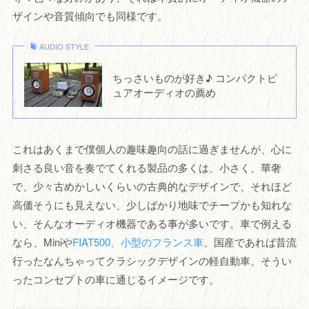
ザインや音質傾向でも同様です。
AUDIO STYLE
ちっさいものが好き♪ コンパクトピ
ュアオーディオの薦め
これはあくまで僕個人の趣味趣向の話に過ぎませんが、心に
刺さる良い音を奏でてくれる製品の多くは、小さく、華奢
で、少々古めかしいくらいの古典的なデザインで、それほど
高価そうにも見えない、少しばかり地味でチープかも知れな
い、そんなオーディオ機器である事が多いです。車で例える
なら、Miniや
FIAT500、小型のフランス車
、国産であれば昔流
行ったなんちゃってクラシックデザインの軽自動車、そうい
ったコンセプトの車に通じるイメージです。