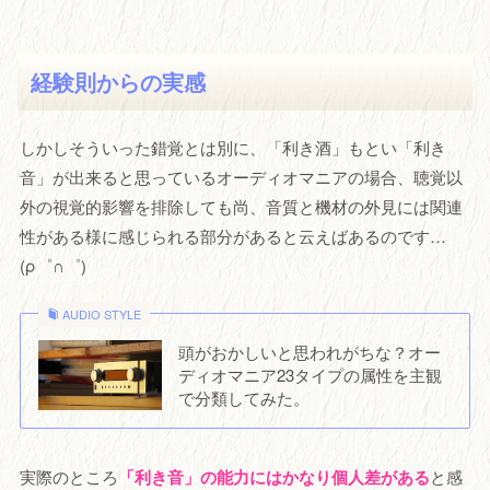
経験則からの実感
しかしそういった錯覚とは別に、「利き酒」もとい「利き
音」が出来ると思っているオーディオマニアの場合、聴覚以
外の視覚的影響を排除しても尚、音質と機材の外見には関連
性がある様に感じられる部分があると云えばあるのです…
(ρ゜∩゜)
AUDIO STYLE
頭がおかしいと思われがちな？オー
ディオマニア23タイプの属性を主観
で分類してみた。
実際のところ
「利き音」の能力にはかなり個人差がある
と感