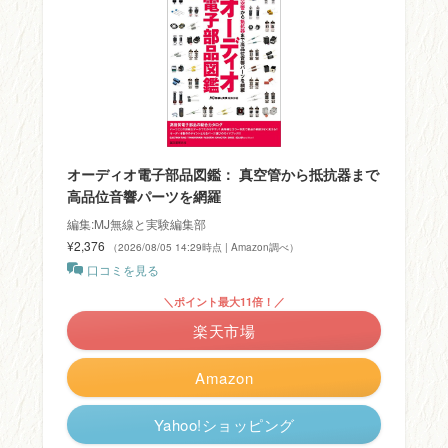
オーディオ電子部品図鑑： 真空管から抵抗器まで
高品位音響パーツを網羅
編集:MJ無線と実験編集部
¥2,376
（2026/08/05 14:29時点 | Amazon調べ）
口コミを見る
＼ポイント最大11倍！／
楽天市場
Amazon
Yahoo!ショッピング