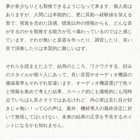
事が多少なりとも類推できるようになって来ます。個人差は
ありますが、人間には本能的に、更に其処へ経験値を加える
形で、視覚を含めた語感、聴覚以外の情報からも、どんな音
がするのかを類推する能力が元々備わっているのではと感じ
ています。それが無いと楽器を作ったり、調音したり、良い
音で演奏したりは本質的に難しいはず。
それらを踏まえた上で、結局のところ、ワクワクする、好み
のスタイルが個々人にあって、良い音質やオーディオ機器の
価値基準もそれぞれ皆違います。オーディオ機器選びで色々
と情報を集めて考えた結果、スペック的にも価格的にも現時
点でいちばん良さそうではあるけれど、内心実は見た目が好
きじゃ無い！って心の声は、案外、機材導入の最終決定に於
いて無視してはいけない、未来の結果の正否を予見するポイ
ントになるかも知れません。