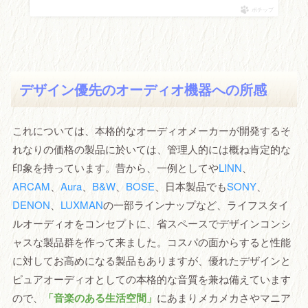
ポチップ
デザイン優先のオーディオ機器への所感
これについては、本格的なオーディオメーカーが開発するそ
れなりの価格の製品に於いては、管理人的には概ね肯定的な
印象を持っています。昔から、一例としてや
LINN
、
ARCAM
、
Aura
、
B&W
、
BOSE
、日本製品でも
SONY
、
DENON
、
LUXMAN
の一部ラインナップなど、ライフスタイ
ルオーディオをコンセプトに、省スペースでデザインコンシ
ャスな製品群を作って来ました。コスパの面からすると性能
に対してお高めになる製品もありますが、優れたデザインと
ピュアオーディオとしての本格的な音質を兼ね備えています
ので、
「音楽のある生活空間」
にあまりメカメカさやマニア