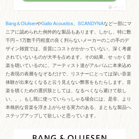
ポチップ
Bang＆Olufsen
や
Gallo Acoustics
、
SCANDYNA
など一部にマ
ニアに認められた例外的な製品もあります。しかし、特に数
千円～1万数千円程度の良く判らないメーカーのこの手のデ
ザイン雑貨では、音質にコストがかかっていない、深く考慮
されていないものが大半を占めます。その結果、せっかく音
楽を聴いているのに、アーティスト達がアルバムに本来込め
た表現の表層をなぞるだけで、リスナーにとっては深い音楽
体験が出来なくなると云う見えない弊害をもたらします。音
楽を聴くための選択肢としては、なるべくなら避けて欲し
い。。。もし既に使っていらっしゃる場合には、是非、より
本格的な音楽を浮き上がらせる実力のある、まともな製品へ
ステップアップして欲しいと思っています。