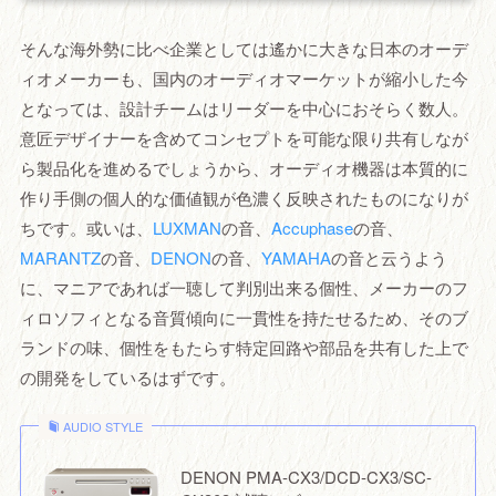
そんな海外勢に比べ企業としては遙かに大きな日本のオーデ
ィオメーカーも、国内のオーディオマーケットが縮小した今
となっては、設計チームはリーダーを中心におそらく数人。
意匠デザイナーを含めてコンセプトを可能な限り共有しなが
ら製品化を進めるでしょうから、オーディオ機器は本質的に
作り手側の個人的な価値観が色濃く反映されたものになりが
ちです。或いは、
LUXMAN
の音、
Accuphase
の音、
MARANTZ
の音、
DENON
の音、
YAMAHA
の音と云うよう
に、マニアであれば一聴して判別出来る個性、メーカーのフ
ィロソフィとなる音質傾向に一貫性を持たせるため、そのブ
ランドの味、個性をもたらす特定回路や部品を共有した上で
の開発をしているはずです。
AUDIO STYLE
DENON PMA-CX3/DCD-CX3/SC-