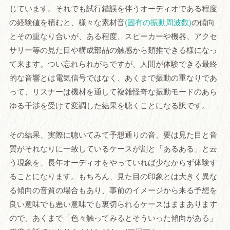
じています。それでも試行錯誤を伴うオーディオである程度
の経験値を積むと、様々な素材音
(固有の振動周波数)
の傾向
とその重なり合いが、ある程度、スピーカーや機器、アクセ
サリー等の見た目や構成部品の触感から類推できる様になっ
て来ます。つい忘れられがちですが、人間が体験できる最終
的な音響とは電気信号ではなく、あくまで振動の重なりであ
って、リスナーは機材を通して複雑怪奇な振動モードのあら
ゆる干渉を受けて変調した結果を聴くことになる訳です。
その結果、実際に聴いてみて予想通りの音、要は見た目と音
質がそれなりに一致しているケースが割と「あるある」と云
う現象を、長年オーディオをやっていれば少なからず体験す
ることになります。もちろん、見た目の印象とは大きく異な
る傾向の音質の場合もあり、事前のイメージから来る予想を
良い意味でも悪い意味でも裏切られるケースはままあります
ので、あくまで「色々触ってみるとそういった傾向がある」