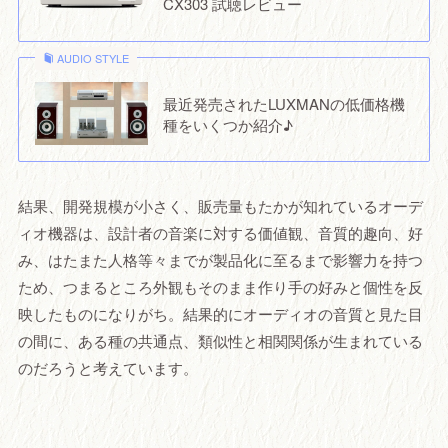
CX303 試聴レビュー
AUDIO STYLE
最近発売されたLUXMANの低価格機
種をいくつか紹介♪
結果、開発規模が小さく、販売量もたかが知れているオーデ
ィオ機器は、設計者の音楽に対する価値観、音質的趣向、好
み、はたまた人格等々までが製品化に至るまで影響力を持つ
ため、つまるところ外観もそのまま作り手の好みと個性を反
映したものになりがち。結果的にオーディオの音質と見た目
の間に、ある種の共通点、類似性と相関関係が生まれている
のだろうと考えています。