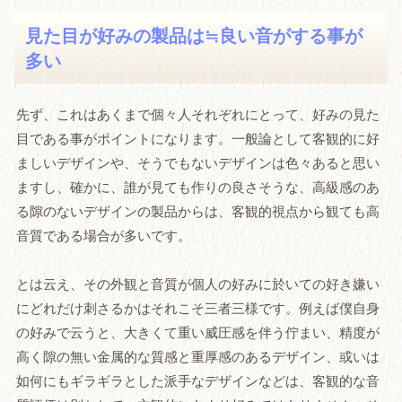
見た目が好みの製品は≒良い音がする事が
多い
先ず、これはあくまで個々人それぞれにとって、好みの見た
目である事がポイントになります。一般論として客観的に好
ましいデザインや、そうでもないデザインは色々あると思い
ますし、確かに、誰が見ても作りの良さそうな、高級感のあ
る隙のないデザインの製品からは、客観的視点から観ても高
音質である場合が多いです。
とは云え、その外観と音質が個人の好みに於いての好き嫌い
にどれだけ刺さるかはそれこそ三者三様です。例えば僕自身
の好みで云うと、大きくて重い威圧感を伴う佇まい、精度が
高く隙の無い金属的な質感と重厚感のあるデザイン、或いは
如何にもギラギラとした派手なデザインなどは、客観的な音