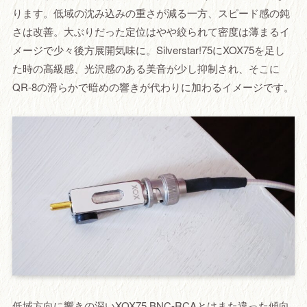
ります。低域の沈み込みの重さが減る一方、スピード感の鈍
さは改善。大ぶりだった定位はやや絞られて密度は薄まるイ
メージで少々後方展開気味に。Silverstar!75にXOX75を足し
た時の高級感、光沢感のある美音が少し抑制され、そこに
QR-8の滑らかで暗めの響きが代わりに加わるイメージです。
低域方向に響きの深いXOX75 BNC-RCAとはまた違った傾向