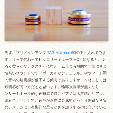
先ず、プリメインアンプ
TAG McLaren 60i
の下に入れてみま
す。うって代わってヒッコリーキューブ HQ-4になると、明
るく柔らかなテクスチャにウォーム且つ有機的で非常に音楽
性高いサウンドです。ボーカルがナチュラル。ややマット調
で音場の透明感が低下する傾向はありますが、木材にしては
透明感が高い方だとと思います。輪郭強調感が無くなり、コ
ンサートホール的な色彩感で特にピアノは木質感がリアル。
組み合わせとして、音色が過度に金属的だったり硬質な音質
のシステムに、有機的な柔らかさを加味するのに向いている