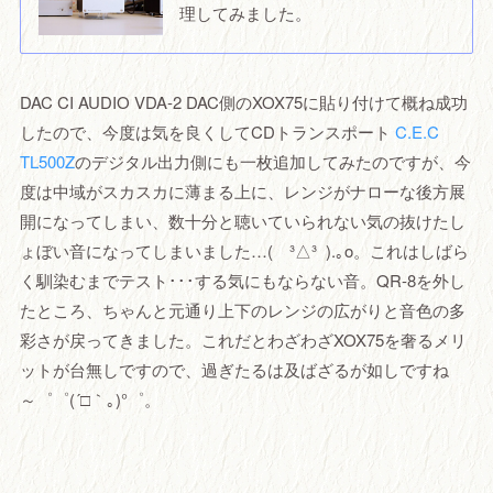
理してみました。
DAC CI AUDIO VDA-2 DAC側のXOX75に貼り付けて概ね成功
したので、今度は気を良くしてCDトランスポート
C.E.C
TL500Z
のデジタル出力側にも一枚追加してみたのですが、今
度は中域がスカスカに薄まる上に、レンジがナローな後方展
開になってしまい、数十分と聴いていられない気の抜けたし
ょぼい音になってしまいました…( ³△³ ).｡o。これはしばら
く馴染むまでテスト･･･する気にもならない音。QR-8を外し
たところ、ちゃんと元通り上下のレンジの広がりと音色の多
彩さが戻ってきました。これだとわざわざXOX75を奢るメリ
ットが台無しですので、過ぎたるは及ばざるが如しですね
～゜゜(´□｀｡)°゜。