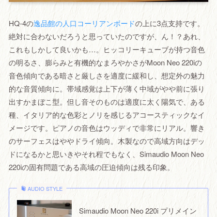
HQ-4の
逸品館の人口コーリアンボード
の上に3点支持です。
絶対に合わないだろうと思っていたのですが、ん！？あれ、
これもしかして良いかも…。ヒッコリーキューブが持つ音色
の明るさ、膨らみと有機的なまろやかさがMoon Neo 220iの
音色傾向である暗さと厳しさを適度に緩和し、想定外の魅力
的な音質傾向に。帯域感覚は上下が薄く中域がやや前に張り
出すかまぼこ型。但し音そのものは適度に太く陽気で、ある
種、イタリア的な色彩とノリを感じるアコースティックなイ
メージです。ピアノの音色はウッディで非常にリアル。響き
のサーフェスはややドライ傾向。木製なので高域方向はデッ
ドになるかと思いきやそれ程でもなく、Simaudio Moon Neo
220iの固有問題である高域の圧迫傾向は残る印象。
AUDIO STYLE
Simaudio Moon Neo 220i プリメイン