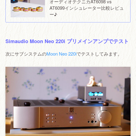
オーディオテクニカAT6098 vs
AT6099インシュレーター比較レビュ
ー♪
Simaudio Moon Neo 220i プリメインアンプでテスト
次にサブシステムの
Moon Neo 220i
でテストしてみます。