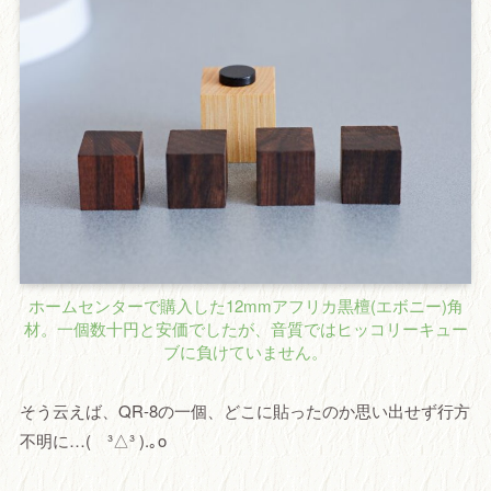
ホームセンターで購入した12mmアフリカ黒檀(エボニー)角
材。一個数十円と安価でしたが、音質ではヒッコリーキュー
ブに負けていません。
そう云えば、QR-8の一個、どこに貼ったのか思い出せず行方
不明に…( ³△³ ).｡o