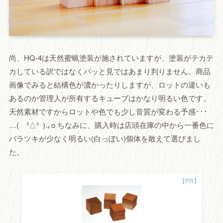
尚、HQ-4は天然蜜蝋塗装が施されていますが、塗装がテカテ
カしている訳ではなくパッと見ではあまり判りません。商品
画像でみると結構色が濃かったりしますが、ロットの違いも
あるのか管理人が所有するキューブはかなり明るい色です。
天然素材ですからロットや色でも少し音質が変わる予感･･･
…( ³△³ ).｡o ちなみに、購入時は店頭在庫の中から一番色に
バラツキが少なく明るい(白っぽい)個体を敢えて選びまし
た。