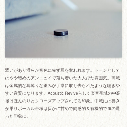
潤いがあり滑らか音色に先ず耳を奪われます。トーンとして
はやや暗めのアンニュイで落ち着いた大人びた雰囲気。高域
は金属的な耳障りな歪みが丁寧に取り去られたような聴きや
すい音質になります。Acoustic Reviveらしく楽音帯域の中高
域はほんのりとクローズアップされてる印象。中域には響き
が乗りボーカル帯域は仄かに甘めで肉感的＆有機的で血の通
った印象に。