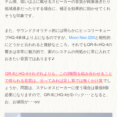
テム側、或いは上に載せるスピーカーの音質が鈍重過ぎたり
低域過多だったりする場合に、補正を効果的に効かせてくれ
そうな印象です。
また、サウンドクオリティ的には明らかにヒッコリーキュー
ブHQ-4単体より上になるのですが、
Moon Neo 220i
と相性的
にどうかと云われると微妙なところ。それでもQR-8×HQ-4の
響きは非常に魅力的で、家のシステムの何処かに常に入れて
おきたい音質ではあります♪
QR-8とHQ-4それぞれよりも、この2種類を組み合わせること
で得られる音質は、云ってみれば足し算では無くかけ算
でし
ょうか。問題は、ステレオスピーカーに使う場合は最低6個
必要になりますので、QR-8にHQ-4が2パック･･･となると、
お、お値段が･･･orz