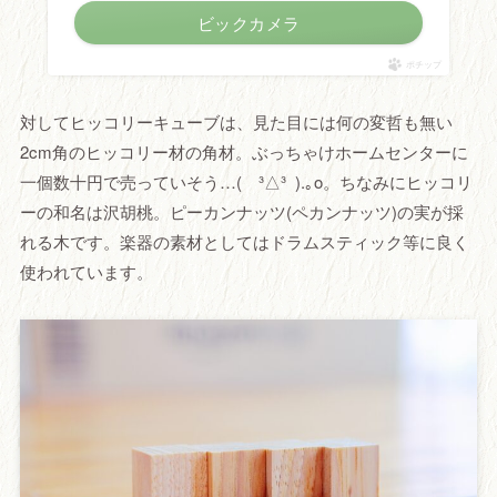
ビックカメラ
ポチップ
対してヒッコリーキューブは、見た目には何の変哲も無い
2cm角のヒッコリー材の角材。ぶっちゃけホームセンターに
一個数十円で売っていそう…( ³△³ ).｡o。ちなみにヒッコリ
ーの和名は沢胡桃。ピーカンナッツ(ペカンナッツ)の実が採
れる木です。楽器の素材としてはドラムスティック等に良く
使われています。