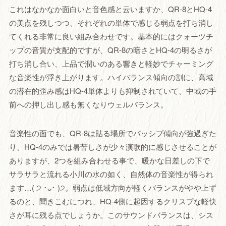
これはなかなか面白いと音色感と云いますか、QR-8とHQ-4
の美点を残しつつ、それぞれの単体で感じる弱点を打ち消し
てくれる非常に良い組み合わせです。基本的にはクォーツチ
ップの音質が支配的ですが、QR-8の暗さとHQ-4の明るさが
打ち消し合い、上品で潤いのある響きと軽妙でチャーミング
な音楽性が浮き上がります。ハイバランス傾向の割に、高域
の潜在的歪み感はHQ-4単体よりも抑制されていて、中域の手
前への押し出し感も無くなりウェルバランス。
音楽性の面でも、QR-8は貼る場所でパッシブ傾向が強過ぎた
り、HQ-4のみでは暑苦しさが少々演歌的に感じさせることが
ありますが、2つを組み合わせる事で、暖かな日差しの下で
サラサラと流れる小川の水の如く、自然体の音楽性が得られ
ます…( ੭ ･ᴗ･ )੭。弱点は低域方向が軽くバランスがやや上ず
るのと、聞きこむにつれ、HQ-4側に起因するクリスプな軽快
さが耳に残る点でしょうか。このサウンドバランスは、シス