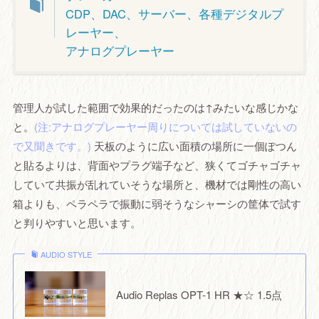
CDP、DAC、サーバー、各種デジタルプ
レーヤー、
アナログプレーヤー
管理人が試した範囲で効果的だったのは↑みたいな感じかな
と。
(注:アナログプレーヤー周りについては試していないの
で又聞きです。)
天板のように広い面積の場所に一個ぽつん
と貼るよりは、背面やプラグ端子など、狭くてゴチャゴチャ
していて共振が乱れていそうな場所と、機材では剛性の高い
箱よりも、ペラペラで振動に弱そうなシャーシの筐体で試す
と判りやすいと思います。
AUDIO STYLE
Audio Replas OPT-1 HR ★☆ 1.5点