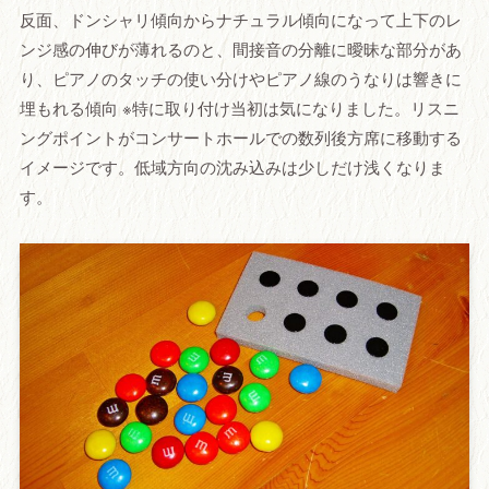
反面、ドンシャリ傾向からナチュラル傾向になって上下のレ
ンジ感の伸びが薄れるのと、間接音の分離に曖昧な部分があ
り、ピアノのタッチの使い分けやピアノ線のうなりは響きに
埋もれる傾向 ※特に取り付け当初は気になりました。リスニ
ングポイントがコンサートホールでの数列後方席に移動する
イメージです。低域方向の沈み込みは少しだけ浅くなりま
す。