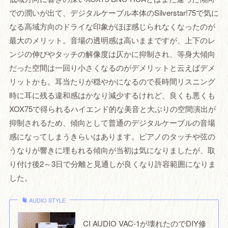
での潤いが出て、デジタルケーブル本体のSilverstar!75で気に
なる高域方向のドライな印象がほぼ感じられなくなったのが
最大のメリット。音場の透明感は高いままですが、上下のレ
ンジの伸びやタッチの解像度は仄かに抑制され、等身大傾向
だった空間は一回り小さくなるのがデメリットと云えばデメ
リットかも。耳当たりが穏やかになるので長時間リスニング
時に耳に残る違和感はかなり減少するけれど、良くも悪くも
XOX75で得られるハイエンド的な美音と大ぶりの空間演出が
抑制されるため、傾向として普通のデジタルケーブルの音場
感になってしまうきらいはあります。ピアノのタッチや弦の
うなりが響きに埋もれる傾向が当初は気になりましたが、取
り付け後2～3日で分離と見通しが良くなり許容範囲になりま
した。
AUDIO STYLE
CI AUDIO VAC-1が壊れたのでDIY修