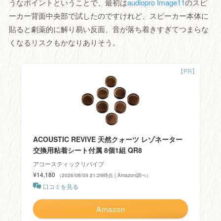
うなポイントということで、最初は
audiopro Image11
のスピ
ーカー背面中央部で試したのですけれど、スピーカー本体に
貼ると劇薬的に解り易い反面、音が落ち着きすぎてつまらな
くなるリスクもかなりありそう。
ACOUSTIC REVIVE 天然クォーツ レゾネーター
交換用粘着シート付属 8個1組 QR8
アコースティックリバイブ
¥14,180
（2026/08/05 21:29時点 | Amazon調べ）
口コミを見る
Amazon