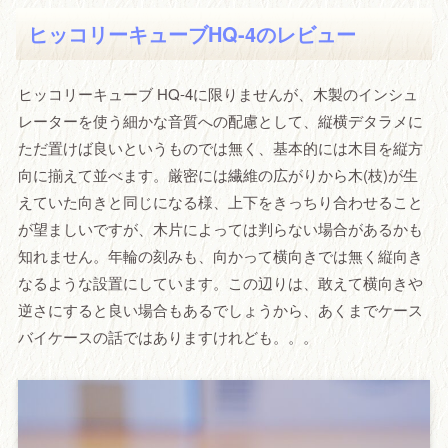
ヒッコリーキューブHQ-4のレビュー
ヒッコリーキューブ HQ-4に限りませんが、木製のインシュ
レーターを使う細かな音質への配慮として、縦横デタラメに
ただ置けば良いというものでは無く、基本的には木目を縦方
向に揃えて並べます。厳密には繊維の広がりから木(枝)が生
えていた向きと同じになる様、上下をきっちり合わせること
が望ましいですが、木片によっては判らない場合があるかも
知れません。年輪の刻みも、向かって横向きでは無く縦向き
なるような設置にしています。この辺りは、敢えて横向きや
逆さにすると良い場合もあるでしょうから、あくまでケース
バイケースの話ではありますけれども。。。