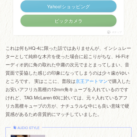
Yahoo!ショッピング
ビックカメラ
ポチップ
これは何もHQ-4に限った話ではありませんが、インシュレー
ターとして純粋な木片を使った場合に起こりがちな、Hi-Fiオ
ーディオ的に角の取れた中庸の次元でまとまってしまい、音
質面で妥協した感じの印象になってしまうのは少々歯がゆい
ところです。 実はここに、普段は
京王アートマン
で購入した
お安いアフリカ黒檀の12mm角キューブを入れているのです
けれど、TAG McLaren 60iに於いては、元々入れているアフ
リカ黒檀キューブの方が、ナチュラルな中にも良い意味で硬
質感があるため音質的にマッチしていました。
AUDIO STYLE