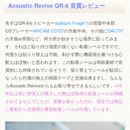
Acoustic Revive QR-8 音質レビュー
先ずはQR-8をスピーカー
audiopro Image11
の背面中央部、
CDプレーヤー
ARCAM CD72T
の天板中央、その他に
DAC707
の天板or背面など、何カ所か効きそうな場所に貼ってみま
す。それほど貼り付け強度の強くない粘着シールですので、
何度かは貼りり替えは可能。剥がす際に機器側を傷つける心
配もほぼ無いと思われます。この粘着シールは和紙素材で音
質的にも吟味されているそうで、張り替えでシールが駄目に
なったら付属の換えの両面テープと交換出来ますし、なんな
らAcoustic Reviveからもお取り寄せできるらしいです。
※10
年以上前に管理人が購入した際は交換用の粘着シールが同梱
されてませんでしたが、需要が多かったのか、現在では商品
に最初から交換用の裏面粘着シールが付属しています。