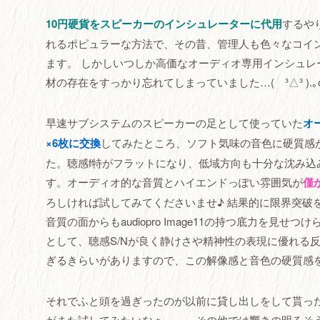
10円硬貨をスピーカーのインシュレーターに代用
するや
れるポピュラーな方法で、その昔、管理人も色々なコイ
ます。 しかしいつしか高価なオーディオ専用インシュレ
材の存在をすっかり忘れてしまっていました…( ³△³ ).｡
早速サブシステムのスピーカーの足として使っていた
オ
×6枚に交換
してみたところ、ソフト気味の音色に硬質感
た。聴感f特がフラットになり、低域方向も十分な沈み込
す。オーディオ的な音質とハイエンドっぽい雰囲気が
僅
ろしければ試してみてくださいませ♪ 結果的に限界突破
音質の面からもaudiopro Image11の持つ底力を見せつけ
として、聴感S/Nが良く静けさや精神性の表現に優れる
ぎるきらいがありますので、この解像感と音色の硬質感
それでふと頭を過ぎったのが以前に貸し出しをして貰っ
がまた試してみたいなぁ。。。その他では響きの明るそ