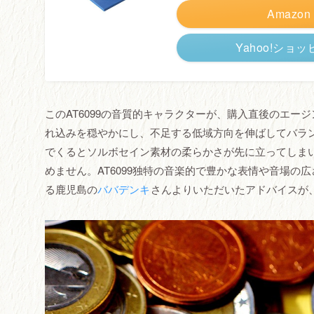
Amazon
Yahoo!ショ
このAT6099の音質的キャラクターが、購入直後のエージ
れ込みを穏やかにし、不足する低域方向を伸ばしてバラ
でくるとソルボセイン素材の柔らかさが先に立ってしま
めません。AT6099独特の音楽的で豊かな表情や音場の広さは魅
る鹿児島の
ババデンキ
さんよりいただいたアドバイスが、I