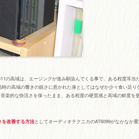
e11の高域は、エージングが進み馴染んでくる事で、ある程度耳当
品時の高域の響きの鋭さに惹かれた身としてはなぜか少々食い足り
の場合、音楽的な快活さを保ったまま、ある程度の硬質感と高域の鮮度を
さを改善する方法
としてオーディオテクニカのAT6099がなかなか