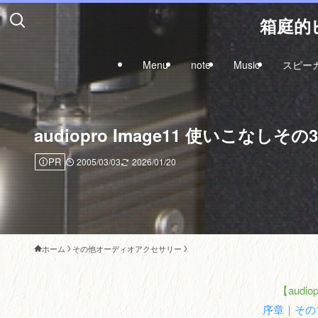
箱庭的ピ
Menu
note
Music
スピー
audiopro Image11 使いこなしその3 a
PR
2005/03/03
2026/01/20
ホーム
その他オーディオアクセサリー
【audio
序章
｜
その