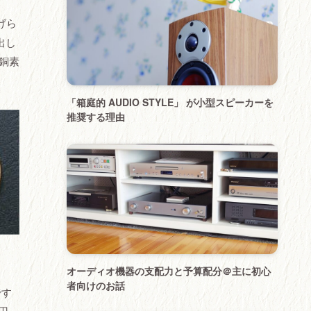
げら
出し
銅素
「箱庭的 AUDIO STYLE」 が小型スピーカーを
推奨する理由
オーディオ機器の支配力と予算配分＠主に初心
者向けのお話
です
円。