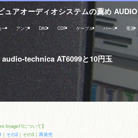
ュアオーディオシステムの薦め AUDIO 
カー
アンプ
DAC
CDP
ケーブル
パーツ
電源
udio-technica AT6099と10円玉
pro Image11について】
1
｜
その2
｜その3｜
再発売