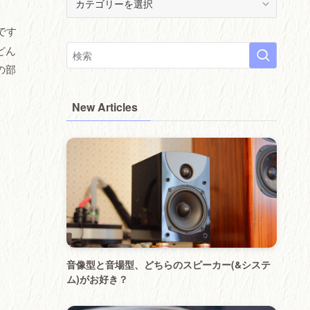
(
੭
です
･
どん
ᴗ･
の部
)੭
New Articles
音像型と音場型、どちらのスピーカー(&システ
ム)がお好き？