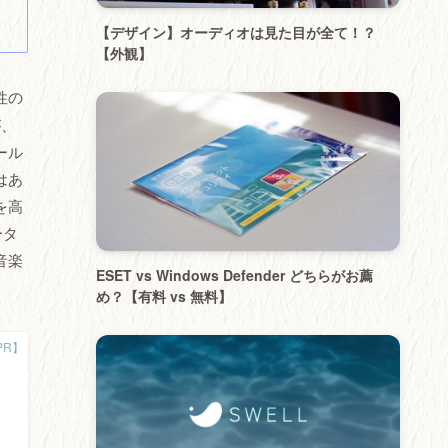
【デザイン】オーディオは見た目が全て！？
【外観】
性の
が、
ール
はあ
を高
ータ
音楽
ESET vs Windows Defender どちらがお薦
め？【有料 vs 無料】