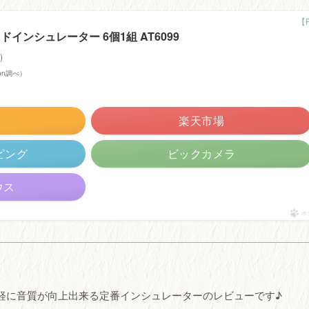
ブリッドインシュレーター 6個1組 AT6099
)
azon調べ）
楽天市場
ッピング
ビックカメラ
ウス
ポ
AT6099 手軽に音質が向上出来る定番インシュレーターのレビューです♪