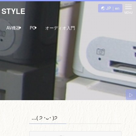
🌏 JP｜en
STYLE
MENU
AV機器
PC
オーディオ入門
▷
…( ੭ ･ᴗ･ )੭
…