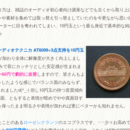
り方は、雑誌のオーディオ初心者向け講座などでも古くから取り上
ンや素材を集めては取っ替え引っ替えしていたのを今更ながら思い
ーターに目を奪われてしまい、10円玉という最も身近で基本的な純
o
ーディオテクニカ AT6099×3点支持を10円玉
が加わり全体に解像度が大きく向上しまし
みで音にカッチリとした安定感が生まれま
か60円で劇的に改善
しますので、皆さんもよ
をしたような感じでバランス面のみならず、
られましたd(^_-) 但し10円玉の持つ音質傾向
反面、ともすると表情が暗めでやや真面目す
を保ったまま明るさや表情が加われば更にベターかも知れません。
たことのある
ローゼンクランツ
のエコブラスです。･･･少々お高め
うな
なども試す価値がありそうです。こちらは6枚で3000