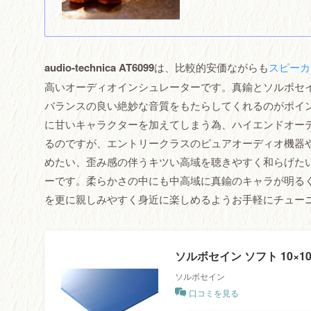
audio-technica AT6099
は、比較的安価ながらも
スピーカ
高いオーディオインシュレーターです。真鍮とソルボセ
バランスの良い絶妙な音質をもたらしてくれるのがポイ
に甘いキャラクターを加えてしまう為、ハイエンドオー
るのですが、エントリークラスのピュアオーディオ機器
めたい、歪み感の伴うキツい高域を聴きやすく和らげたい時などに
ーです。柔らかさの中にも中高域に真鍮のキャラが明る
を更に親しみやすく身近に楽しめるようお手軽にチュー
ソルボセイン ソフト 10×10
ソルボセイン
口コミを見る