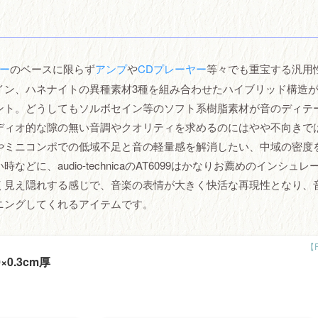
ー
のベースに限らず
アンプ
や
CDプレーヤー
等々でも重宝する汎用
イン、ハネナイトの異種素材3種を組み合わせたハイブリッド構造
ント。どうしてもソルボセイン等のソフト系樹脂素材が音のディテ
ディオ的な隙の無い音調やクオリティを求めるのにはやや不向きで
やミニコンポでの低域不足と音の軽量感を解消したい、中域の密度
、audio-technicaのAT6099はかなりお薦めのインシュレ
く見え隠れする感じで、音楽の表情が大きく快活な再現性となり、
ニングしてくれるアイテムです。
×0.3cm厚