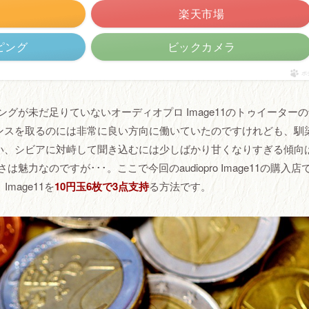
楽天市場
ッピング
ビックカメラ
ポ
ングが未だ足りていないオーディオプロ Image11のトゥイーター
ンスを取るのには非常に良い方向に働いていたのですけれども、馴
い、シビアに対峙して聞き込むには少しばかり甘くなりすぎる傾向
力なのですが･･･。ここで今回のaudiopro Image11の購入店
mage11を
10円玉6枚で3点支持
る方法です。