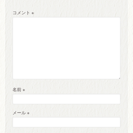
コメント
※
名前
※
メール
※