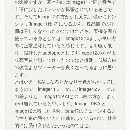
の比較ですが、基本的にはImage11と同じ音色で
上下に少しだけレンジが拡張されている感じで
す。そしてImage12の方が少し元気。僅かにドン
シャリ(Image11比で)になるぶん、逸品館での評
価は芳しくなかったのですけれども、実機を両方
使っている身としては、Image12のほうが良い方
向に正常進化していると感じます。音を聴く限
り、設計したaudioproとしてもImage12の方がよ
り高音質と思って作ったのではと推測。低域方向
の改善よりツィーターが良くなってるように思い
ます。
とはいえ、KAIになるとかなり音色がちがってし
まうので、Image11ノーマルとImage12ノーマル
の差よりも、Image11/KAIとの比較の方が、より
かけ離れていると思います。Image11/KAIと
Image12比較した場合、逸品館のチューンする方
向性と逆の明るい方向に進化しているので、社長
的には受け入れがたかったのではと。