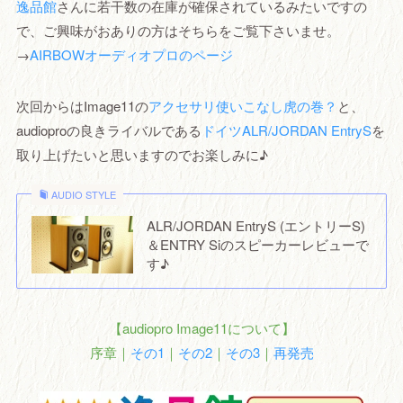
逸品館
さんに若干数の在庫が確保されているみたいですの
で、ご興味がおありの方はそちらをご覧下さいませ。
→
AIRBOWオーディオプロのページ
次回からはImage11の
アクセサリ使いこなし虎の巻？
と、
audioproの良きライバルである
ドイツALR/JORDAN EntryS
を
取り上げたいと思いますのでお楽しみに♪
AUDIO STYLE
ALR/JORDAN EntryS (エントリーS)
＆ENTRY Siのスピーカーレビューで
す♪
【audiopro Image11について】
序章｜
その1
｜
その2
｜
その3
｜
再発売