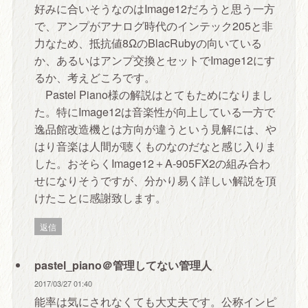
好みに合いそうなのはImage12だろうと思う一方
で、アンプがアナログ時代のインテック205と非
力なため、抵抗値8ΩのBlacRubyの向いている
か、あるいはアンプ交換とセットでImage12にす
るか、考えどころです。
Pastel Piano様の解説はとてもためになりまし
た。特にImage12は音楽性が向上している一方で
逸品館改造機とは方向が違うという見解には、や
はり音楽は人間が聴くものなのだなと感じ入りま
した。おそらくImage12＋A-905FX2の組み合わ
せになりそうですが、分かり易く詳しい解説を頂
けたことに感謝致します。
返信
pastel_piano＠管理してない管理人
2017/03/27 01:40
能率は気にされなくても大丈夫です。公称インピ