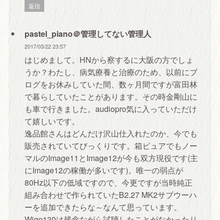
返信
pastel_piano＠管理してない管理人
2017/03/22 23:57
はじめまして。HNから察するに大阪の方でしょ
うか？わたし、病気療養と治療のため、以前にブ
ログをお休みしていた間、数ヶ月間ですが富田林
で暮らしていたことがあります。その時金剛山に
も車で行きました。audiopro気に入っていただけ
て嬉しいです。
逸品館さんはどんだけ沢山仕入れたのか、今でも
販売されていてびっくりです。箱ピュアでもノー
マルのImage11とImage12が今も双方現役です(主
にImage12の稼働が多いです)。唯一の弱点が
80Hz以下の低域ですので、今更ですが当時純正
組み合わせで作られていたB2.27 MK2サブウーハ
ーを追加できたらな～なんて思っています。
Wigo130は残念ながら試聴したことがなかったり