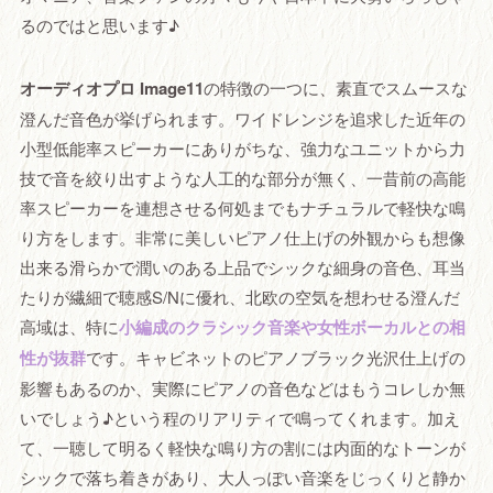
るのではと思います♪
オーディオプロ Image11
の特徴の一つに、素直でスムースな
澄んだ音色が挙げられます。ワイドレンジを追求した近年の
小型低能率スピーカーにありがちな、強力なユニットから力
技で音を絞り出すような人工的な部分が無く、一昔前の高能
率スピーカーを連想させる何処までもナチュラルで軽快な鳴
り方をします。非常に美しいピアノ仕上げの外観からも想像
出来る滑らかで潤いのある上品でシックな細身の音色、耳当
たりが繊細で聴感S/Nに優れ、北欧の空気を想わせる澄んだ
高域は、特に
小編成のクラシック音楽や女性ボーカルとの相
性が抜群
です。キャビネットのピアノブラック光沢仕上げの
影響もあるのか、実際にピアノの音色などはもうコレしか無
いでしょう♪という程のリアリティで鳴ってくれます。加え
て、一聴して明るく軽快な鳴り方の割には内面的なトーンが
シックで落ち着きがあり、大人っぽい音楽をじっくりと静か