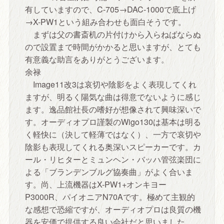
有していますので、C-705→DAC-1000で底上げ
→X-PW1という組み合わせも面白そうです。
まずは父の書斎机の片付けから入らねばならぬ
ので設置まで時間がかかると思いますが、とても
有意義な助言をありがとうございます。
余禄
Image11改3は哀切や陰影をよく表現してくれ
ますが、明るく陽気な曲は得意でないように感じ
ます。逸品館社長の嗜好が想像されて興味深いで
す。オーディオプロ謹製のWigo130は基本は明る
く軽快に（決して軽薄ではなく）、一方で哀切や
陰影も表現してくれる奥深いスピーカーです。カ
ール・リヒターとミュンヘン・バッハ管弦楽団に
よる「ブランデンブルグ協奏曲」がよく合いま
す。尚、上流機器はX-PW1+オンキヨー
P3000R、パイオニアN70Aです。極めて主観的
な感想で恐縮ですが、オーディオプロは良質の機
器を安価で提供する良い会社だと思いました。