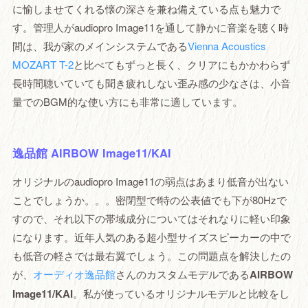
に愉しませてくれる懐の深さを兼ね備えている点も魅力で
す。管理人がaudiopro Image11を通して静かに音楽を聴く時
間は、我が家のメインシステムである
Vienna Acoustics
MOZART T-2
と比べてもずっと長く、クリアにもかかわらず
長時間聴いていても聞き疲れしない歪み感の少なさは、小音
量でのBGM的な使い方にも非常に適しています。
逸品館 AIRBOW Image11/KAI
オリジナルのaudiopro Image11の弱点はあまり低音が出ない
ことでしょうか。。。密閉型でf特の公表値でも下が80Hzで
すので、それ以下の帯域成分についてはそれなりに軽い印象
になります。近年人気のある超小型サイズスピーカーの中で
も低音の軽さでは最右翼でしょう。この問題点を解決したの
が、
オーディオ逸品館
さんのカスタムモデルである
AIRBOW
Image11/KAI
。私が使っているオリジナルモデルと比較をし