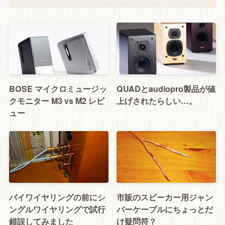
BOSE マイクロミュージッ
QUADとaudiopro製品が値
クモニター M3 vs M2 レビ
上げされたらしい…。
ュー
バイワイヤリングの前にシ
市販のスピーカー用ジャン
ングルワイヤリングで試行
パーケーブルにちょっとだ
錯誤してみました
け疑問符？