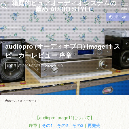
箱庭的ピュアオーディオシステムの
薦め AUDIO STYLE
MENU
🌏 JP｜en
audiopro (オーディオプロ) Image11 ス
ピーカーレビュー 序章
PR
2005/02/27
2026/01/19
ホーム
スピーカー
【audiopro Image11について】
序章｜
その1
｜
その2
｜
その3
｜
再発売