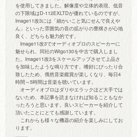
を使用してきました。解像度や立体的表現、低音
の下限域はD-112EXLTDが優れているのですが、
Image11改3には「細かいこと気にせんで良えや
ん」といった雰囲気の音の拡がりの豊穣さが心地
良く、どちらも魅力的です。
Image11改3でオーディオプロのスピーカーに
魅せられ、同社のWigo130を中古で購入しまし
た。Image11改3をスケールアップさせて上品さ
を加味したような鳴り方です。嗜好にぴったり合
致したため、俄然音楽鑑賞が楽しくなり、毎日4
時間～5時間は音楽を聴いています。
オーディオプロはダリやエラックほど大手では
ないため、本記事を読まなければ知ることもなか
ったろうと思います。良いスピーカーを紹介して
頂いたことにとても感謝しています。
これからも様々な機器の紹介を楽しみにしてお
ります。