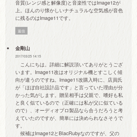
音質(レンジ感と解像度)と音楽性ではImage12が
上。ほんのり懐かしいナチュラルな空気感が音色
に残るのはImage11です。
返信
金剛山
2017/03/25 14:15
こんにちは。詳細に解説頂いてありがとうござ
います。Image11改はオリジナル機とすこしく傾
向が違うのですね。Image11改購入時に、店員氏
が「ほぼ自社設計品です」と言っていた理由が分
かった気がします。贈呈相手は父親で、嗜好も私
と良く似ているので（正確には私が父に似ている
ので）、オーディオプロ製品なら合うだろうと考
えていたのですが、簡単には決められなさそうで
す。
候補はImage12とBlacRubyなのですが、父の