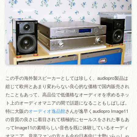
この手の海外製スピーカーとしては珍しく、audiopro製品は
総じて欧州とあまり変わらない良心的な価格で国内販売され
たこともあって、高品位で低価格なオーディオを求めるネッ
ト上のオーディオマニアの間で話題になることもしばしば。
特に大阪の
オーディオ逸品館
さんが逸早くaudiopro Image11
の音質の良さに着目されて積極的にセールスをされた事もあ
ってImage11の素晴らしい音色を既に体験しているオーディ
オマニア、音楽ファンの方々も今や日本中に大勢いらっしゃ