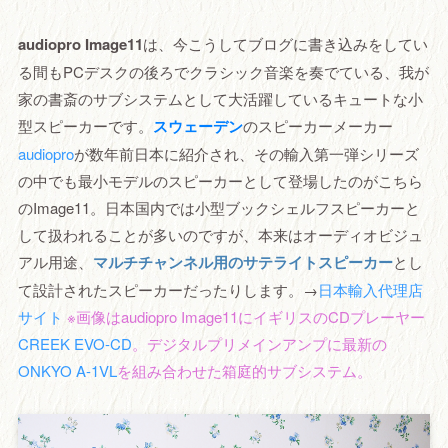
audiopro Image11
は、今こうしてブログに書き込みをしてい
る間もPCデスクの後ろでクラシック音楽を奏でている、我が
家の書斎のサブシステムとして大活躍しているキュートな小
型スピーカーです。
スウェーデン
のスピーカーメーカー
audiopro
が数年前日本に紹介され、その輸入第一弾シリーズ
の中でも最小モデルのスピーカーとして登場したのがこちら
のImage11。日本国内では小型ブックシェルフスピーカーと
して扱われることが多いのですが、本来はオーディオビジュ
アル用途、
マルチチャンネル用のサテライトスピーカー
とし
て設計されたスピーカーだったりします。→
日本輸入代理店
サイト
※画像はaudiopro Image11にイギリスのCDプレーヤー
CREEK EVO-CD
。デジタルプリメインアンプに最新の
ONKYO A-1VL
を組み合わせた箱庭的サブシステム。