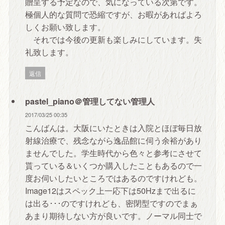
贈呈する予定なので、気になっている次第です。
極個人的な質問で恐縮ですが、お暇があればよろ
しくお願い致します。
それでは今後の更新も楽しみにしています。失
礼致します。
返信
pastel_piano＠管理してない管理人
2017/03/25 00:35
こんばんは。大阪にいたときは入院とほぼ毎日放
射線治療で、残念ながら逸品館に伺う余裕があり
ませんでした。学生時代から色々と参考にさせて
貰っている＆いくつか購入したこともあるので一
度お伺いしたいところではあるのですけれども。
Image12はスペック上一応下は50Hzまで出るに
は出る･･･のですけれども、密閉型ですのでまぁ
あまり期待しない方が良いです。ノーマル同士で