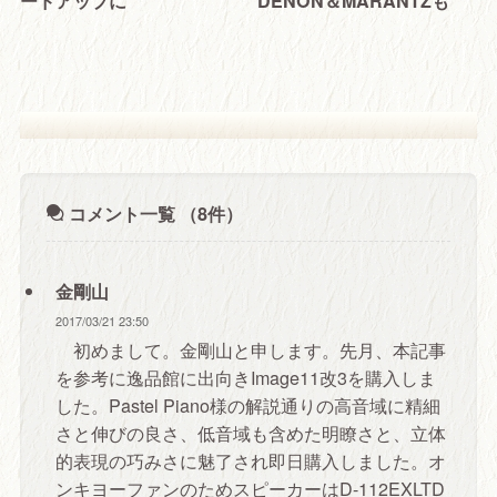
ードアップに
DENON＆MARANTZも
コメント一覧
（8件）
金剛山
2017/03/21 23:50
初めまして。金剛山と申します。先月、本記事
を参考に逸品館に出向きImage11改3を購入しま
した。Pastel Piano様の解説通りの高音域に精細
さと伸びの良さ、低音域も含めた明瞭さと、立体
的表現の巧みさに魅了され即日購入しました。オ
ンキヨーファンのためスピーカーはD-112EXLTD