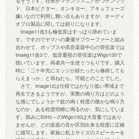
るそうです。社長がマランツマニアかつケンウッ
ド、日本ビクター、オンキヨー、アキュフェーズ
嫌いなので利用し難い点もありますが、オーディ
オプロ製品に関しては頼りになります。
Image11改3も極低音はすっぱり諦めていま
す。ですのでヤマハの廉価サブウーファーと組み
合わせて、ポップスや高音楽器中心の管弦楽では
Imaeg11改3で、低音重視の管弦楽はWigo130で
聴いています。両者共一生使うつもりです。購入
時に「二十年先にエッジが経たったら修繕しても
らえまっか」と尋ねたら、可能とのことでした。
さて、Image12は仕様ではかなり低い帯域まで
再生できるようですが、実際の鳴り方はどのよう
な感じでしょうか？蚊の鳴く程度の微かな鳴り方
なのか、ある程度明瞭に鳴るのか、気にしていま
す。因みに50Hz～のWigo130は大音量ではあり
ませんが、どの楽器の音か区別出来る程度に正確
に描写します。家族に机上サイズのスピーカーを