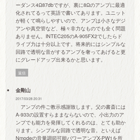
ーダンス4Ω87dbですが、裏に8Ωのアンプに最適
化されてるって英語で書いてあります。ユニット
が軽くて鳴らしやすいので、アンプは小さなデジ
アンや真空管など、極々非力なものでも全く問題
ありません。INTEC205のA-905FX2でしたらド
ライブ力は十分以上です。将来的にはシンプルな
回路で透明な音がするアンプを奢ってあげると更
にグレードアップ出来るかと思います。
返信
金剛山
2017/03/28 20:31
アンプの件ご教示感謝致します。父の書斎には
A-933の設置すらままならないので、小出力のア
ンプでも能力を発揮してくれるのは、とても助か
ります。シンプルな回路で透明な音。といえば
Nmodeの音量調節可能パワーアンプX-PW1を所