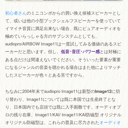
初心者さん
のミニコンポからの買い換え候補スピーカーとし
て、或いは他の小型ブックシェルフスピーカーを使っていて
イマイチ音質に満足出来ない場合、既にピュアオーディオを
極めていらっしゃる方のサブシステムとしても、
audiopro/AIRBOW Image11は一度試してみる価値のあるスピ
ーカーだと思います。但し、
低音･音圧･パワー感
とは対極に
ある点だけは間違えないでください。そういった要素が重要
になるジャンルの音楽を聴かれる場合はまた他によりマッチ
したスピーカーが色々とある筈ですから。
ちなみに2004年末でaudiopro Image11は新型の
Image12
に切
り替わり、Image11については既に本国では生産終了とな
り、日本国内でも店頭では既に入手困難です。オーディオプ
ロの残り在庫、Image11/KAI/ Image11/KAI防磁型 オリジナル
オリジナル防磁型は、これらの普及に尽力された
オーディオ