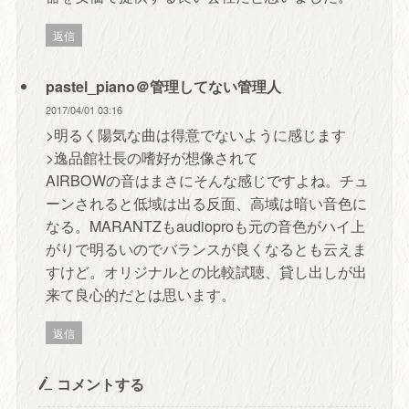
返信
pastel_piano＠管理してない管理人
2017/04/01 03:16
>明るく陽気な曲は得意でないように感じます
>逸品館社長の嗜好が想像されて
AIRBOWの音はまさにそんな感じですよね。チュ
ーンされると低域は出る反面、高域は暗い音色に
なる。MARANTZもaudioproも元の音色がハイ上
がりで明るいのでバランスが良くなるとも云えま
すけど。オリジナルとの比較試聴、貸し出しが出
来て良心的だとは思います。
返信
コメントする