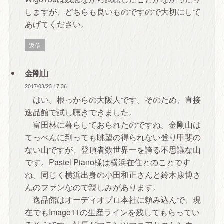
しますが、どちらも良いものですので大切にして
あげてください。
返信
金剛山
2017/03/23 17:36
はい。根っからの大阪人です。そのため、直接
逸品館で試し聴きできました。
富田林に暮らしておられたのですね。金剛山は
てっぺんに到っても眺望の得られない登り甲斐の
ない山ですが、登頂者数世界一を誇る不思議な山
です。Pastel Piano様は横浜在住とのことです
ね。同じく横浜出身の小田和正さんと鈴木康博さ
んのファンなので親しみがあります。
逸品館はオーディオプロ本社に頼み込んで、現
在でもImage11の生産ラインを残してもらってい