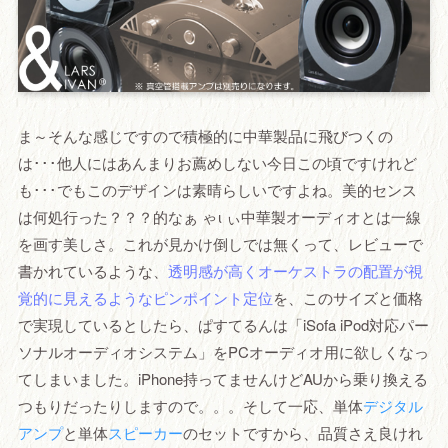
ま～そんな感じですので積極的に中華製品に飛びつくの
は･･･他人にはあんまりお薦めしない今日この頃ですけれど
も･･･でもこのデザインは素晴らしいですよね。美的センス
は何処行った？？？的なぁ ゃι ぃ中華製オーディオとは一線
を画す美しさ。これが見かけ倒しでは無くって、レビューで
書かれているような、
透明感が高くオーケストラの配置が視
覚的に見えるようなピンポイント定位
を、このサイズと価格
で実現しているとしたら、ぱすてるんは「iSofa iPod対応パー
ソナルオーディオシステム」をPCオーディオ用に欲しくなっ
てしまいました。iPhone持ってませんけどAUから乗り換える
つもりだったりしますので。。。そして一応、単体
デジタル
アンプ
と単体
スピーカー
のセットですから、品質さえ良けれ