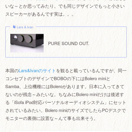
いな～とか思ってみたり。でも同じデザインでもっと小さい
スピーカーがあるんです実は。。。
Lars & Ivan
PURE SOUND OUT.
本国の
Lars&Ivanのサイト
を観ると載っているんですが、同一
コンセプトのデザインでBOBOの下にはBolero miniと
Samba、上位機種にはBoleroがあります。日本に入ってきて
ないのが残念～みたいな。ちなみにBolero miniだけは後述す
る「iSofa iPod対応パーソナルオーディオシステム」にセット
されているみたい。Bolero miniのサイズでしたらPCデスクで
モニターの裏側に設置な～んて事も出来そう。