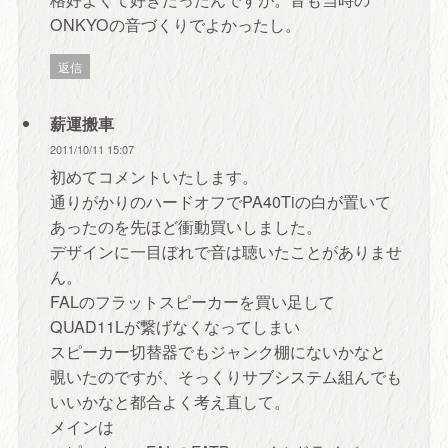
ONKYOの音づくりでよかったし。
返信
薪運搬車
2011/10/11 15:07
初めてコメントいたします。
通りがかりのハードオフでPA40Tiの白が置いて
あったのを先ほど衝動買いしました。
デザインに一目ぼれで音は聴いたことがありませ
ん。
FALのフラットスピーカーを買い足して
QUAD11Lが繋げなくなってしまい
スピーカー切替器でもジャンク棚にないかなと
覗いたのですが、そっくりサブシステム組んでも
いいかなと都合よく考え直して。
メインは