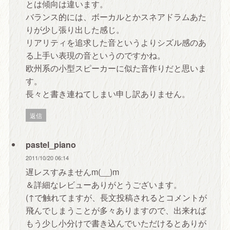
とは傾向は違います。
バランス的には、ボーカルとかスネアドラムあた
りが少し張り出した感じ。
リアリティを追求した音というよりシズル感のあ
る上手い表現の音というのですかね。
欧州系の小型スピーカーに似た音作りだと思いま
す。
長々と書き連ねてしまい申し訳ありません。
返信
pastel_piano
2011/10/20 06:14
遅レスすみませんm(__)m
＆詳細なレビューありがとうございます。
(↑で触れてますが、長文投稿されるとコメントが
飛んでしまうことが多々ありますので、出来れば
もう少し小分けで書き込んでいただけるとありが