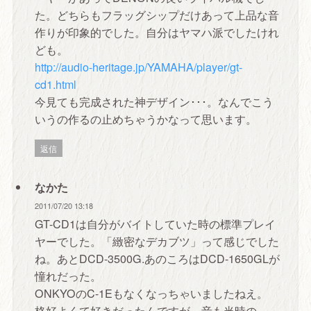
た。どちらもフラッグシップだけあって上品な音
作りが印象的でした。自分はヤマハ派でしたけれ
ども。
http://audio-heritage.jp/YAMAHA/player/gt-
cd1.html
今見ても完成された神デザイン･･･。なんでこう
いうの作るの止めちゃうかなって思います。
返信
なかた
2011/07/20 13:18
GT-CD1は自分がバイトしていた時の標準プレイ
ヤーでした。「緻密なデカブツ」って感じでした
ね。あとDCD-3500G.あのころはDCD-1650GLが
憧れだった。
ONKYOのC-1Eもなくなっちゃいましたねえ。
格好よくて好きだったんですが。音も当時の