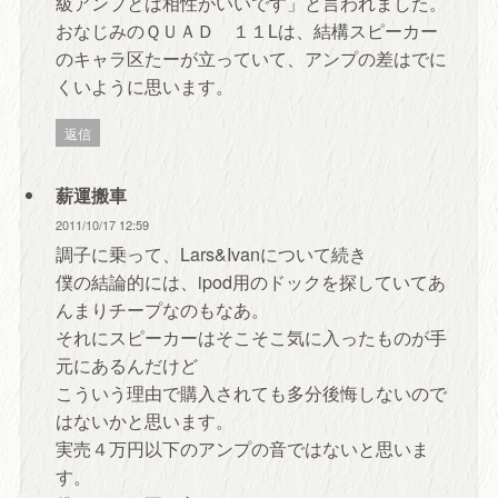
級アンプとは相性がいいです」と言われました。
おなじみのＱＵＡＤ １１Lは、結構スピーカー
のキャラ区たーが立っていて、アンプの差はでに
くいように思います。
返信
薪運搬車
2011/10/17 12:59
調子に乗って、Lars&Ivanについて続き
僕の結論的には、ipod用のドックを探していてあ
んまりチープなのもなあ。
それにスピーカーはそこそこ気に入ったものが手
元にあるんだけど
こういう理由で購入されても多分後悔しないので
はないかと思います。
実売４万円以下のアンプの音ではないと思いま
す。