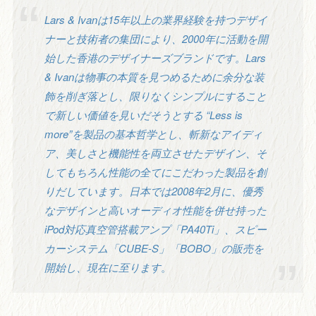
Lars & Ivanは15年以上の業界経験を持つデザイ
ナーと技術者の集団により、2000年に活動を開
始した香港のデザイナーズブランドです。Lars
& Ivanは物事の本質を見つめるために余分な装
飾を削ぎ落とし、限りなくシンプルにすること
で新しい価値を見いだそうとする “Less is
more”を製品の基本哲学とし、斬新なアイディ
ア、美しさと機能性を両立させたデザイン、そ
してもちろん性能の全てにこだわった製品を創
りだしています。日本では2008年2月に、優秀
なデザインと高いオーディオ性能を併せ持った
iPod対応真空管搭載アンプ「PA40Ti」、スピー
カーシステム「CUBE-S」「BOBO」の販売を
開始し、現在に至ります
。