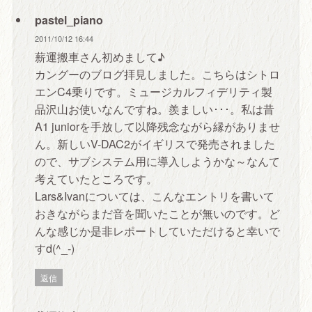
pastel_piano
2011/10/12 16:44
薪運搬車さん初めまして♪
カングーのブログ拝見しました。こちらはシトロ
エンC4乗りです。ミュージカルフィデリティ製
品沢山お使いなんですね。羨ましい･･･。私は昔
A1 juniorを手放して以降残念ながら縁がありませ
ん。新しいV-DAC2がイギリスで発売されました
ので、サブシステム用に導入しようかな～なんて
考えていたところです。
Lars&Ivanについては、こんなエントリを書いて
おきながらまだ音を聞いたことが無いのです。ど
んな感じか是非レポートしていただけると幸いで
すd(^_-)
返信