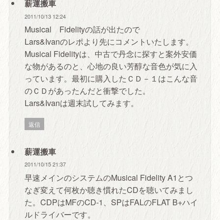
薪運搬車
2011/10/13 12:24
Musical Fidelityの話が出たので
Lars&Ivanのレポより先にコメントいたします。
Musical Fidelityは、中古で丹念に探すと案外安価
な物があるのと、心地の良い芳醇な音色が気に入
っています。最初に購入したＣＤ－１はこんな音
のＣＤがあったんだと衝撃でした。
Lars&Ivanは週末試してみます。
返信
薪運搬車
2011/10/15 21:37
早速メインのシステムのMusical Fidelity A1とつ
なぎ変えて何枚か聴き慣れたCDを聴いてみまし
た。CDPはMFのCD-1、SPはFALのFLAT B+ハイ
ルドライバーです。