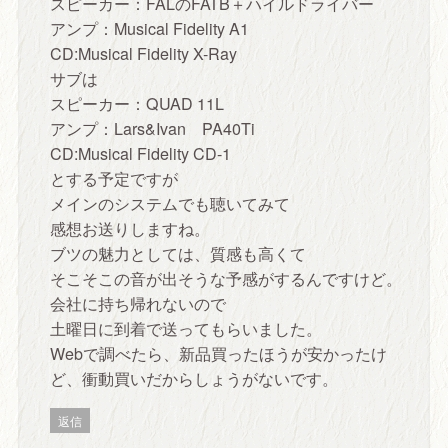
スピーカー：FALのFATB＋ハイルドライバー
アンプ：Musical Fidelity A1
CD:Musical Fidelity X-Ray
サブは
スピーカー：QUAD 11L
アンプ：Lars&Ivan PA40Ti
CD:Musical Fidelity CD-1
とする予定ですが
メインのシステムでも聴いてみて
感想お送りしますね。
ブツの魅力としては、質感も高くて
そこそこの音が出そうな予感がするんですけど。
会社に持ち帰れないので
土曜日に到着で送ってもらいました。
Webで調べたら、新品買ったほうが安かったけ
ど、衝動買いだからしょうがないです。
返信