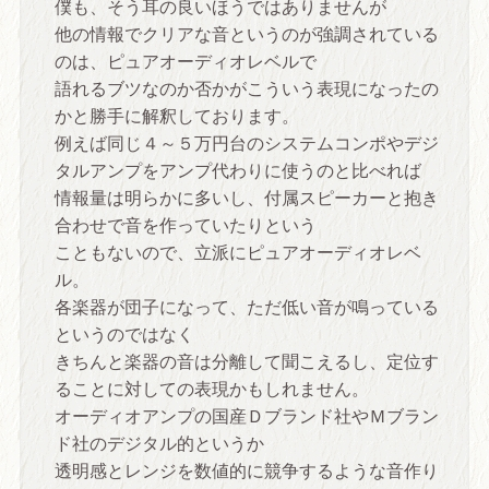
僕も、そう耳の良いほうではありませんが
他の情報でクリアな音というのが強調されている
のは、ピュアオーディオレベルで
語れるブツなのか否かがこういう表現になったの
かと勝手に解釈しております。
例えば同じ４～５万円台のシステムコンポやデジ
タルアンプをアンプ代わりに使うのと比べれば
情報量は明らかに多いし、付属スピーカーと抱き
合わせで音を作っていたりという
こともないので、立派にピュアオーディオレベ
ル。
各楽器が団子になって、ただ低い音が鳴っている
というのではなく
きちんと楽器の音は分離して聞こえるし、定位す
ることに対しての表現かもしれません。
オーディオアンプの国産Ｄブランド社やＭブラン
ド社のデジタル的というか
透明感とレンジを数値的に競争するような音作り