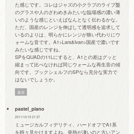
た感じです。コレはジャズの小クラブのライブ盤
のグラスや人のざわめきみたいな臨場感の濃い薄
いのような感じといえばなんとなく伝わるかな。
ただ、国産のレンジを伸ばして透明感を追求して
いるのよりは、明らかにレンジが狭い代わりにウ
ォームな音です。A1>Lars&Ivan>国産で濃いです
みたいな感じですね。
SPをQUADの11Lにすると、A1との差はグッと
縮まって比べなければ同じウォームな再生音の傾
向です。ブックシェルフのSPなら充分な実力で
はないでしょうか。
返信
pastel_piano
2011/10/15 21:37
ミュージカルフィデリティ、ハードオフでA1系
を時々見かけますよね。発熱が凄いのと古いアン