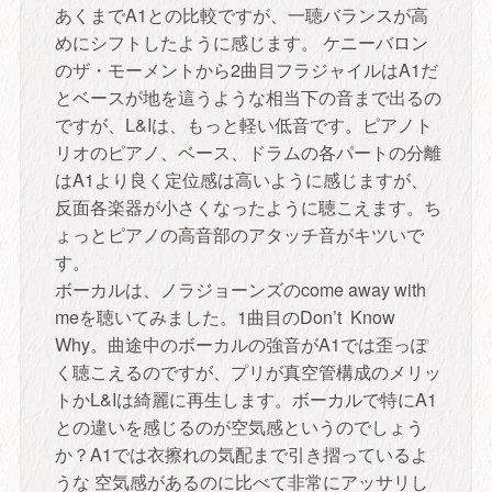
あくまでA1との比較ですが、一聴バランスが高
めにシフトしたように感じます。 ケニーバロン
のザ・モーメントから2曲目フラジャイルはA1だ
とベースが地を這うような相当下の音まで出るの
ですが、L&Iは、もっと軽い低音です。ピアノト
リオのピアノ、ベース、ドラムの各パートの分離
はA1より良く定位感は高いように感じますが、
反面各楽器が小さくなったように聴こえます。ち
ょっとピアノの高音部のアタッチ音がキツいで
す。
ボーカルは、ノラジョーンズのcome away with
meを聴いてみました。1曲目のDon’t Know
Why。曲途中のボーカルの強音がA1では歪っぽ
く聴こえるのですが、プリが真空管構成のメリッ
トかL&Iは綺麗に再生します。ボーカルで特にA1
との違いを感じるのが空気感というのでしょう
か？A1では衣擦れの気配まで引き摺っているよ
うな 空気感があるのに比べて非常にアッサリし