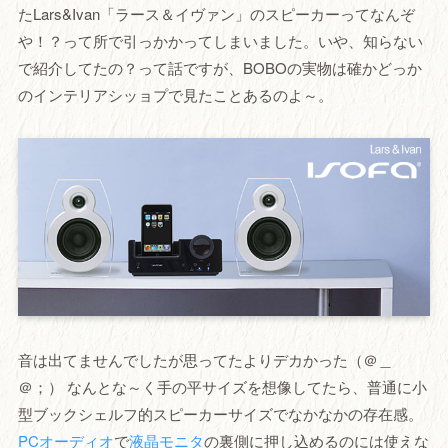
たLars&Ivan「ラース＆イヴァン」のスピーカーってなんぞ
や！？って所で引っかかってしまいました。いや、知らない
で紹介してたの？って話ですが、BOBOの実物は確かどっか
のインテリアシッョプで見たことあるのよ～。
音は出てませんでしたが思ってたよりデカかった（＠＿
＠；） なんとな～く手の平サイズを想像してたら、普通に小
型ブックシェルフ的スピーカーサイズでなかなかの存在感。
PCオーディオ
で
液晶モニタ
の裏側に押し込めるのには使えな