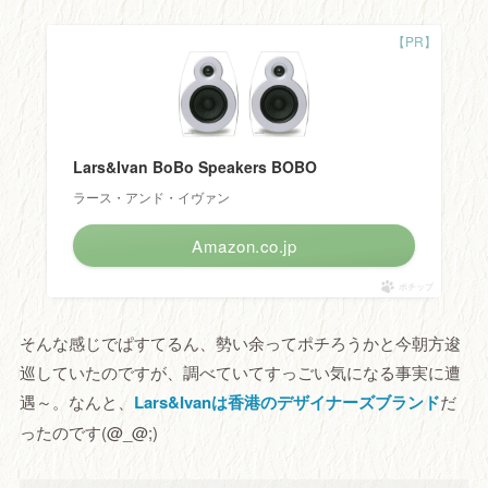
Lars&Ivan BoBo Speakers BOBO
ラース・アンド・イヴァン
Amazon.co.jp
ポチップ
そんな感じでぱすてるん、勢い余ってポチろうかと今朝方逡
巡していたのですが、調べていてすっごい気になる事実に遭
遇～。なんと、
Lars&Ivanは香港のデザイナーズブランド
だ
ったのです(@_@;)