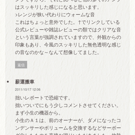
はスッキリした感じになると思います。
>レンジが狭い代わりにウォームな音
これはちょっと意外でした。↑でリンクしている
公式レビューや雑誌レビューの類ではクリアな音
という言葉が強調されていますので、外観からの
印象もあり、今風のスッキリした無色透明な感じ
の音なのかな～なんて想像してました。
返信
薪運搬車
2011/10/17 12:06
拙いレポートで恐縮です。
拙いついでにもう少しコメントさせてください。
まず小生の機器から。
小生のＡ１は、前のオーナーが、ダメになったコ
ンデンサーやボリュームを交換するなどサーボー
グ化したものを直接お譲りいただきました。放熱