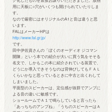
用に天板に○穴がいくつも開けられていたりしま
す。
なので厳密にはオリジナルのA1と音は違うと思
います。
FALはメーカーHPは
http://www.fal.gr.jp/
です。
田中伊佐資さんの「ぼくのオーディオ ジコマン
開陳」という本での紹介が大いに買う気をそそる
名文で、しかもこの本に紹介されている装置で、
どうにか導入できそうなのは背伸びしてもＦＡＬ
くらいかなと思っているときに中古と出くわして
しまいました。
平面型のスピーカーは、定位感が抜群でアンプに
よる音の違いに敏感です。
ショールームでＡ１で鳴らしていると言ったら
「あっちちのアンプね」「うちのスピーカーはＡ