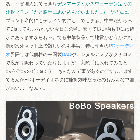
あ゛～管理人はてっきり
デンマークとかスウェーデン辺りの
北欧ブランドだと勝手に思い込んでいました…( ³△³ ).｡o。
ブランド名的にもデザイン的にも。でもまぁ、中華だからっ
てDisってもいられない今日この頃。安くて良い物も中には確
かにありますからね～。でも中華製品って地雷かどうかの判
断が案外ネット上で難しいのも事実。特に昨今の
PCオーディ
オ
界隈では低価格の中国製
DAC
やデジタルアンプがクチコミ
で広がり賑わっていたりしますが、実際手に入れてみると
○×△◇○×○×(´；ω；`)･･･ry～なんて事があるのですぉ。ぱす
てるんがPCオーディオネタに挫折気味だったのもみんな中国
が悪い…。なんて。