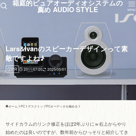
箱庭的ピュアオーディオシステムの
薦め AUDIO STYLE
MENU
Lars&Ivanのスピーカーデザインって素
敵ですよね♪
PR
2011/07/20
2025/05/01
ホーム
PC
デスクトップPCオーディオを極める
サイドカラムのリンク修正をほぼ2年ぶりにｗ右上からやり
始めたのは良いのですが、数年前からひっそりと紹介してき