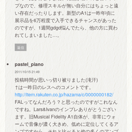
プなので、修理スキルが無い自分にはちょっと遠
い存在だったりします。新型のA1は一昨年頃に
展示品を6万程度で入手できるチャンスがあった
のですが、1週間gdgd悩んでたら、他の方に買わ
れてしまいました…。
返信
pastel_piano
2011/10/15 21:49
投稿時間が思いっ切り被りました(滝汗)
↑は一昨日のレスへのコメントです。
http://item.rakuten.co.jp/hazama/c/0000000182/
FALってなんだろう？と思ったのですがこれなん
ですね。Lars&Ivanのインプレありがとうござい
ます。旧Musical Fidelity A1自体が、非常にウォ
ームで音像が濃く大きめ、低めに定位してくるア
ンプですから、それと比べると他の多くのアンプ