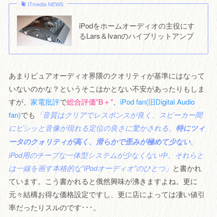
ITmedia NEWS
iPodをホームオーディオの主役にす
るLars＆Ivanのハイブリットアンプ
あまりピュアオーディオ界隈のクオリティが基準にはなって
いないのかな？というそこはかとない不安があったりもしま
すが、
家電批評
で
総合評価”B＋”
、
iPod fan(旧Digital Audio
fan)
でも
「音質はクリアでレスポンスが良く、スピーカー間
にビシッと音像が現れる定位の良さに驚かされる。
特にツィ
ータのクォリティが高く、滑らかで歪みが極めて少ない
。
iPod用のチープな一体型システムが少なくない中、それらと
は一線を画す本格的な”iPodオーディオ”のひとつ」
と書かれ
ています。こう書かれると俄然興味が沸きますよね。更に
元々結構お得な価格設定ですし、更に店によっては凄い値引
率だったりスルのです･･･。