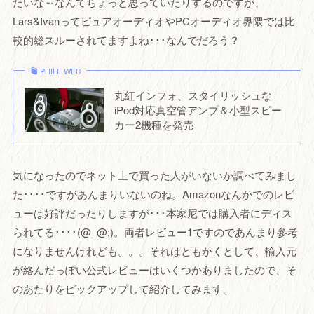
たいな～なんてちょっと思っていたりするのですが、
Lars&IvanってピュアオーディオやPCオーディオ界隈では比
較的総スルーされてますよね･･･なんでだろう？
PHILE WEB
丸紅インフォ、スタイリッシュな
iPod対応真空管アンプ＆小型スピー
カー2機種を発売
気になったのでネット上で買った人がいないか調べてみまし
た････ですがあんまりいないのね。Amazonなんかでのレビ
ューは好評だったりしますが･･･本家尼では購入者にディス
られてる････(@_@;)。両者レビュー1ですのであんまり参考
になりませんけれども。。。それはともかくとして、輸入元
が絡んだっぽい公式レビューはいくつかありましたので、そ
のあたりをピックアップして紹介してみます。