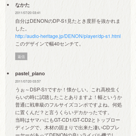
なかた
2011/07/20 03:41
自分はDENONのDP-S1見たとき度肝を抜かれま
した。
http://audio-heritage.jp/DENON/player/dp-s1.html
このデザインで幅40センチて。
返信
pastel_piano
2011/07/20 03:57
うぉ～DSP-S1ですか！懐かしい。これ高校生く
らいの時に試聴したことありますよ！幅というか
普通に戦車級のフルサイズコンポですよね。何処
に置くんだ？と言うくらいデカかったです。
当時はヤマハにもGT-CD1/GT-CD2とトップロー
ディングで、木材の固まりで出来た凄いCDプレ
ーヤーがあってDENONの良いライバル機でし