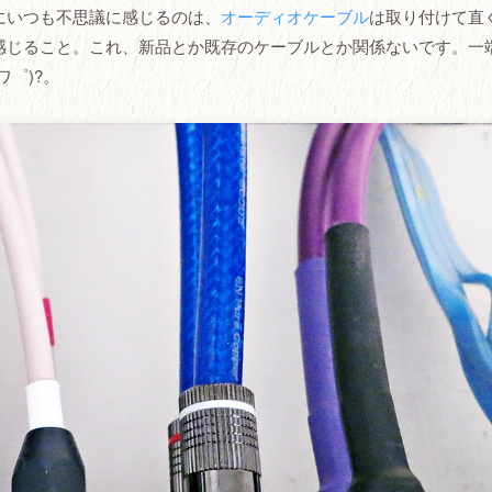
にいつも不思議に感じるのは、
オーディオケーブル
は取り付けて直
感じること。これ、新品とか既存のケーブルとか関係ないです。一
゜)?。