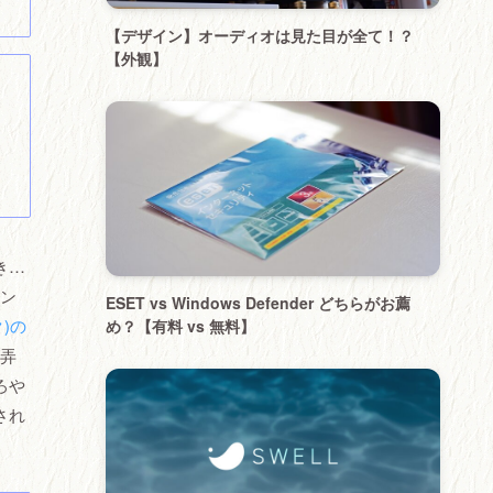
【デザイン】オーディオは見た目が全て！？
【外観】
き…
キン
ESET vs Windows Defender どちらがお薦
ク)の
め？【有料 vs 無料】
弄
ろや
され