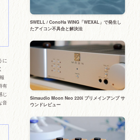
SWELL / ConoHa WING「WEXAL」で発生し
たアイコン不具合と解決法
うに
く
報
特有
感じ
Simaudio Moon Neo 220i プリメインアンプ サ
な音
ウンドレビュー