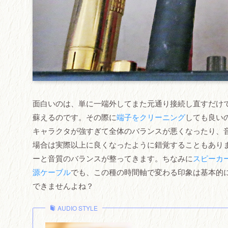
面白いのは、単に一端外してまた元通り接続し直すだけ
蘇えるのです。その際に
端子をクリーニング
しても良い
キャラクタが強すぎて全体のバランスが悪くなったり、
場合は実際以上に良くなったように錯覚することもありま
ーと音質のバランスが整ってきます。ちなみに
スピーカ
源ケーブル
でも、この種の時間軸で変わる印象は基本的
できませんよね？
AUDIO STYLE