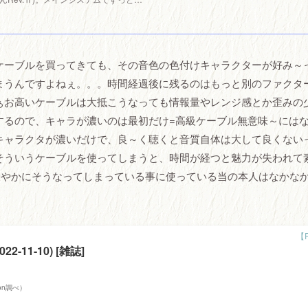
ケーブルを買ってきても、その音色の色付けキャラクターが好み～
まうんですよねぇ。。。時間経過後に残るのはもっと別のファクタ
ぁお高いケーブルは大抵こうなっても情報量やレンジ感とか歪みの
するので、キャラが濃いのは最初だけ=高級ケーブル無意味～には
キャラクタが濃いだけで、良～く聴くと音質自体は大して良くない
そういうケーブルを使ってしまうと、時間が経つと魅力が失われて
緩やかにそうなってしまっている事に使っている当の本人はなかな
22-11-10) [雑誌]
azon調べ）