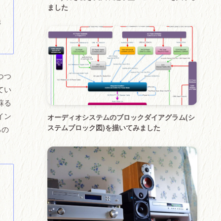
ました
繊
つつ
てい
蘇る
イン
オーディオシステムのブロックダイアグラム(シ
ステムブロック図)を描いてみました
るの