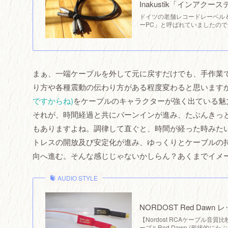
Inakustik「インアク
ドイツの老舗レコードレーベル＆オ
ーPC」と呼ばれていましたの
まぁ、一端ケーブルを外して元に戻すだけでも、手作業
り方や各種震動の伝わり方がある程度変わると思います
ですからね)
をケーブルのキャラクターが強く出ている魅
それが、時間経過と共にバーンインが進み、たぶんきっ
もありますよね。調律して直ぐと、時間が経った時みた
トレスの開放及び安定化が進み、ゆっくりとケーブルの
向へ進む。そんな感じじゃないかしらん？あくまでイメ
AUDIO STYLE
NORDOST Red Dawn
【Nordost RCAケーブル音質比
ーブルRed Dawn (形状的に