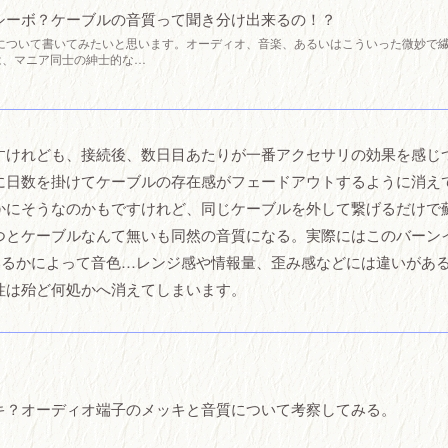
シーボ？ケーブルの音質って聞き分け出来るの！？
について書いてみたいと思います。オーディオ、音楽、あるいはこういった微妙で
は、マニア同士の紳士的な…
すけれども、接続後、数日目あたりが一番アクセサリの効果を感じ
に日数を掛けてケーブルの存在感がフェードアウトするように消え
かにそうなのかもですけれど、同じケーブルを外して繋げるだけで
つとケーブルなんて無いも同然の音質になる。実際にはこのバーン
いるかによって音色…レンジ感や情報量、歪み感などには違いがあ
性は殆ど何処かへ消えてしまいます。
キ？オーディオ端子のメッキと音質について考察してみる。