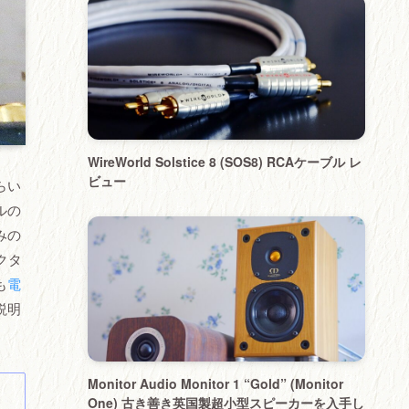
WireWorld Solstice 8 (SOS8) RCAケーブル レ
ビュー
らい
ルの
みの
クタ
も
電
説明
Monitor Audio Monitor 1 “Gold” (Monitor
One) 古き善き英国製超小型スピーカーを入手し