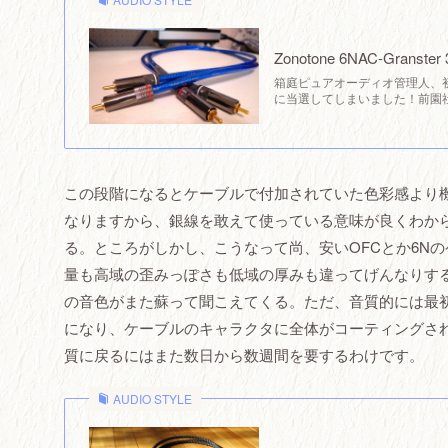
Zonotone 6NAC-Gra
箱庭ピュアオーディオ管理人、初
に当選してしまいました！前園
この段階になるとケーブルで付加されていた色彩感より
なりますから、銀線を敢えて使っている意味が良くわか
る。ところがしかし、こうなって尚、安いOFCとか6N
量も高域の歪みっぽさも低域の厚みも違ってげんなりす
の音色がまた蘇って聞こえてくる。ただ、音質的には最
になり、ケーブルのキャラクタに全体がコーティングさ
質に戻るにはまた数日から数週間を要するわけです。
AUDIO STYLE