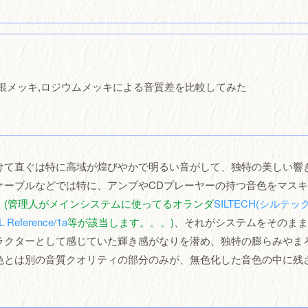
銀メッキ,ロジウムメッキによる音質差を比較してみた
けて直ぐは特に高域が煌びやかで明るい音がして、独特の美しい響
ケーブルなどでは特に、アンプやCDプレーヤーの持つ音色をマス
。
(管理人がメインシステムに使ってるオランダ
SILTECH(シルテッ
L Reference/1a
等が該当します。。。)
、それがシステムをそのまま
ラクターとして感じていた輝き感がなりを潜め、独特の膨らみやま
色とは別の音質クオリティの部分のみが、無色化した音色の中に残