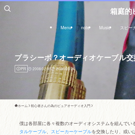
箱庭的ピ
Menu
note
Music
スピー
プラシーボ？オーディオケーブル交
PR
2008/02/07
2026/05/24
ホーム
初心者さんの為のピュアオーディオ入門
僕は各部屋に各々複数のオーディオシステムを組んでい
タルケーブル
、
スピーカーケーブル
を交換したり、或い