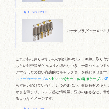
AUDIO STYLE
バナナプラグの金メッキ,
これが特に判りやすいのが純銀線や銀メッキ線。取り付
もとい付帯音がたっぷりと纏わりつき、一部ハイエンド
グするほどの強い蠱惑的なキャラクターを感じさせます
スピーカーケーブル
やKharma(カーマ)の電源ケーブル
KP
らず使い続けていると、いつのまにか、銀線特有のキャ
かさも薄まり、レンジ感と情報量、歪みの無さなど、音
るようなイメージです。
AUDIO STYLE