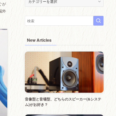
ぐが
(
੭
端外
･
ᴗ･
)੭
New Articles
音像型と音場型、どちらのスピーカー(&システ
ム)がお好き？