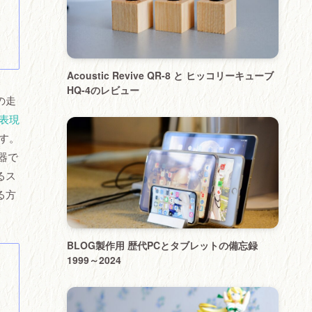
Acoustic Revive QR-8 と ヒッコリーキューブ
HQ-4のレビュー
の走
ジ表現
す。
器で
るス
る方
BLOG製作用 歴代PCとタブレットの備忘録
1999～2024