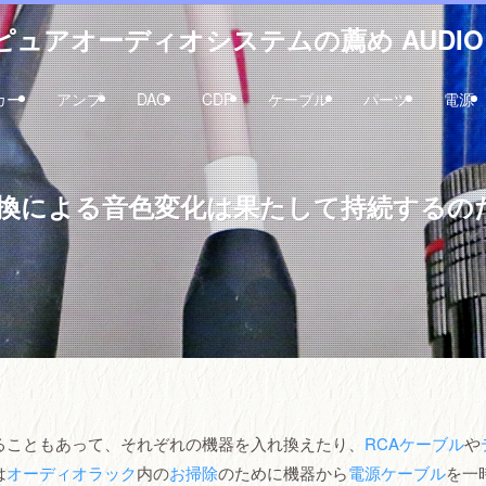
ュアオーディオシステムの薦め AUDIO 
カー
アンプ
DAC
CDP
ケーブル
パーツ
電源
換による音色変化は果たして持続するの
ることもあって、それぞれの機器を入れ換えたり、
RCAケーブル
や
は
オーディオラック
内の
お掃除
のために機器から
電源ケーブル
を一