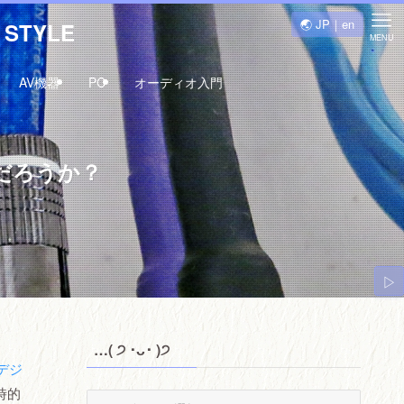
🌏 JP｜en
STYLE
MENU
AV機器
PC
オーディオ入門
だろうか？
▷
…( ੭ ･ᴗ･ )੭
デジ
時的
…