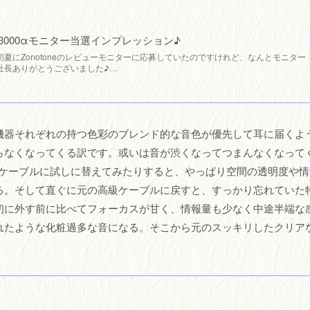
nster 3000αモニター当選インプレッション♪
夏にZonotoneのレビューモニターに応募していたのですけれど、なんとモニター
社長ありがとうございました♪…
機器それぞれの持つ色彩のブレンド的な音色が優先して耳に届くよ
らなくなってくる訳です。或いは音が渋くなってつまんなくなって
のケーブルに試しに替えてみたりすると、やっぱり空間の透明度や情
る。そして直ぐに元の高級ケーブルに戻すと、すっかり忘れていた
初に外す前に比べてフォーカスが甘く、情報量も少なく中途半端な
れたような化粧過多な音になる。そこから元のスッキリしたクリア