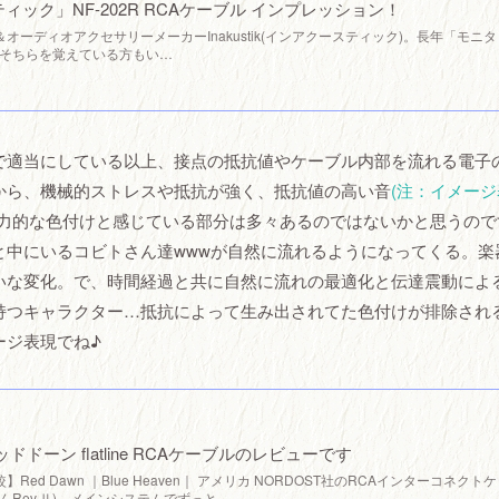
ースティック」NF-202R RCAケーブル インプレッション！
ーディオアクセサリーメーカーInakustik(インアクースティック)。長年「モニタ
でそちらを覚えている方もい…
で適当にしている以上、接点の抵抗値やケーブル内部を流れる電子
から、機械的ストレスや抵抗が強く、抵抗値の高い音
(注：イメー
力的な色付けと感じている部分は多々あるのではないかと思うので
と中にいるコビトさん達wwwが自然に流れるようになってくる。楽
いな変化。で、時間経過と共に自然に流れの最適化と伝達震動によ
持つキャラクター…抵抗によって生み出されてた色付けが排除され
ージ表現でね♪
 レッドドーン flatline RCAケーブルのレビューです
較】Red Dawn ｜Blue Heaven｜ アメリカ NORDOST社のRCAインターコネクトケ
たぶんRev.Ⅱ)。メインシステムでずっと…