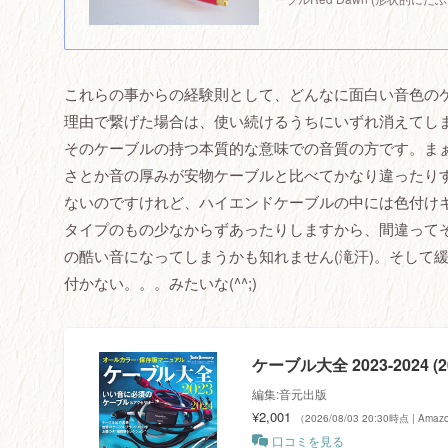
これらの事からの経験則として、どんなに面白い音色の
理由で繋げた場合は、使い続けるうちにいずれ消えてし
そのケーブルの持つ本質的な意味での音質の方です。ま
さとか音の厚みが安物ケーブルと比べてかなり違ったり
ないのですけれど、ハイエンドケーブルの中には色付け
タイプのもの少なからずあったりしますから、間違って
の酷い音になってしまうかも知れません(滝汗)。そして
付かない。。。みたいな(^^;)
ケーブル大全 2023-2024 (20
編集:音元出版
¥2,001
（2026/08/03 20:30時点 | Am
口コミを見る