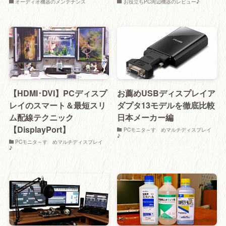
オーディオ機器のメンテナンス
お役立ちPC周辺機器のレビュー♪
【HDMI･DVI】PCディスプ
お薦めUSBディスプレイア
レイのスマート＆最短スリ
ダプタ13モデルを徹底比較
ム配線テクニック
日本メーカー編
【DisplayPort】
PCモニタ～すゝめマルチディスプレイ
♪
PCモニタ～すゝめマルチディスプレイ
♪