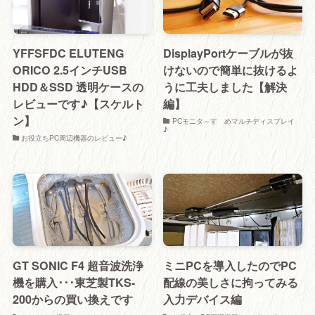
YFFSFDC ELUTENG
DisplayPortケーブルが抜
ORICO 2.5インチUSB
けないので簡単に抜けるよ
HDD＆SSD 透明ケースの
うに工夫しました【解決
レビューです♪【スケルト
編】
ン】
PCモニタ～すゝめマルチディスプレイ
♪
お役立ちPC周辺機器のレビュー♪
GT SONIC F4 超音波洗浄
ミニPCを導入したのでPC
機を購入･･･東芝製TKS-
配線の美しさに拘ってみる
200からの買い換えです
入力デバイス編