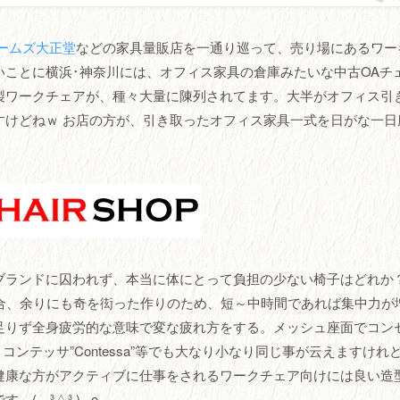
ームズ大正堂
などの家具量販店を一通り巡って、売り場にあるワー
ことに横浜･神奈川には、オフィス家具の倉庫みたいな中古OAチ
製ワークチェアが、種々大量に陳列されてます。大半がオフィス引
すけどねｗ お店の方が、引き取ったオフィス家具一式を日がな一日
ブランドに囚われず、本当に体にとって負担の少ない椅子はどれか
の場合、余りにも奇を衒った作りのため、短～中時間であれば集中力が
足りず全身疲労的な意味で変な疲れ方をする。メッシュ座面でコン
ンテッサ”Contessa”等でも大なり小なり同じ事が云えますけれ
健康な方がアクティブに仕事をされるワークチェア向けには良い造
 ³△³ ).｡o