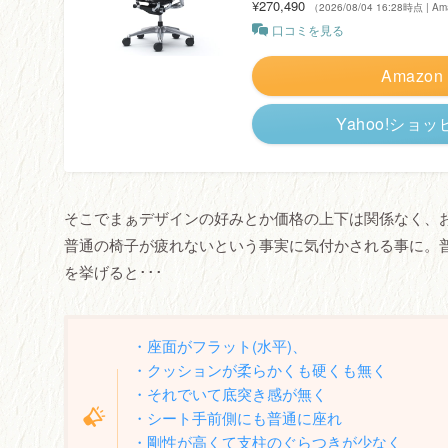
¥270,490
（2026/08/04 16:28時点 | 
口コミを見る
Amazon
Yahoo!ショ
そこでまぁデザインの好みとか価格の上下は関係なく、
普通の椅子が疲れないという事実に気付かされる事に。
を挙げると･･･
・座面がフラット(水平)、
・クッションが柔らかくも硬くも無く
・それでいて底突き感が無く
・シート手前側にも普通に座れ
・剛性が高くて支柱のぐらつきが少なく