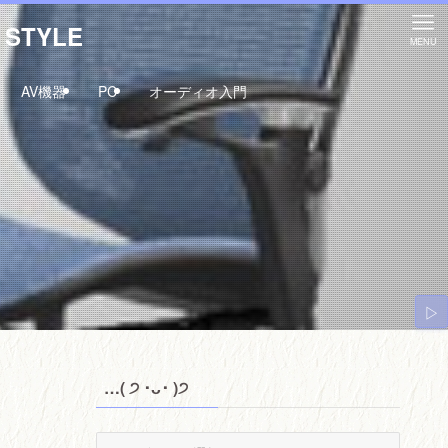
STYLE
MENU
AV機器
PC
オーディオ入門
▷
…( ੭ ･ᴗ･ )੭
…