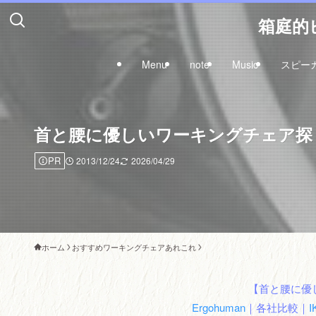
箱庭的ピ
Menu
note
Music
スピー
首と腰に優しいワーキングチェア探し
PR
2013/12/24
2026/04/29
ホーム
おすすめワーキングチェアあれこれ
【首と腰に優
Ergohuman
｜各社比較｜
I