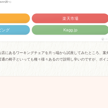
Amazon調べ）
楽天市場
ッピング
Kagg.jp
ポ
お店にあるワーキングチェアを片っ端から試座してみたところ、案
普通の椅子といっても種々様々あるので説明し辛いのですが、ポイ