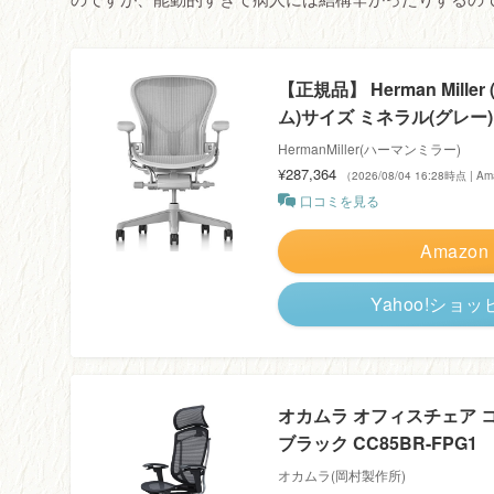
【正規品】 Herman Mil
ム)サイズ ミネラル(グレー) 
HermanMiller(ハーマンミラー)
¥287,364
（2026/08/04 16:28時点 | 
口コミを見る
Amazon
Yahoo!ショ
オカムラ オフィスチェア 
ブラック CC85BR-FPG1
オカムラ(岡村製作所)