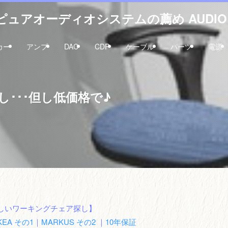
ュアオーディオシステムの薦め AUDIO 
カー
アンプ
DAC
CDP
ケーブル
パーツ
電源
･･･但し低価格で♪
しいワーキングチェア探し】
KEA その1
｜
MARKUS その2
｜
10年保証