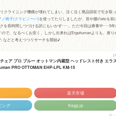
でリクライニング機構が壊れてしまい、泣く泣く廃品回収で引き取
アノ椅子(クラビノーバ)
を使ってたりしましたが、首や腰のetcを前
を長時間しつづける訳にもいかず･･･。ただ今回は療養中･･･5年
で、なるべくお安く、しかし出来ればErgohumanよりも、座り
^; などと考えつつリサーチを開始♪
チェア プロ ブルー オットマン内蔵型 ヘッドレスト付き エラ
n PRO OTTOMAN EHP-LPL KM-15
楽天市場
ッピング
Kagg.jp
ポ