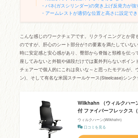
・バネ(ガスシリンダー)の突き上げ反発力が強
・アームレストが適切な位置と高さに設定でき
こんな感じのワークチェアです。リクライニングとか背
のですが、肝心のシート部分が↑の要素を満たしていないとそ
時に安定感と安心感があり、臀部から脊髄と頸椎を伝っ
座してみないと外観や値段だけでは案外判らないポイン
チェアーで個人的にこれは良いな～と思ったモデルが、ウィルクハーン
ン)、そして有名な米国スチールケース(Steelcase)シンクチェア
Wilkhahn （ウィルク
付 ファイバーフレックス
ウィルクハーン(Wilkhahn)
口コミを見る