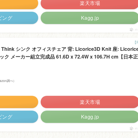
楽天市場
ッピング
Kagg.jp
ポ
hink シンク オフィスチェア 背: Licorice3D Knit 座: Licoric
ラック メーカー組立完成品 61.6D x 72.4W x 106.7H cm【日本正
Amazon調べ）
楽天市場
ッピング
Kagg.jp
ポ