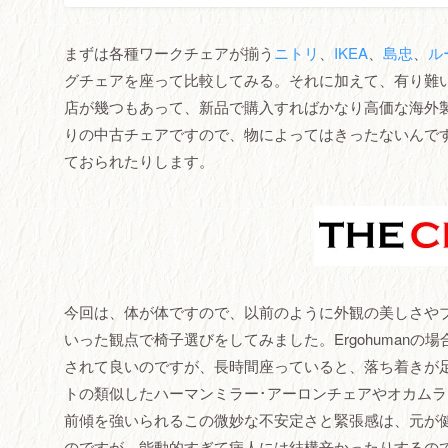
まずは各種ワークチェアが揃う
ニトリ
、
IKEA
、
島忠
、
ル
グチェアを座って比較してみる。それに加えて、有り難い
店が幾つもあって、新品で購入すればかなり高価な海外
りの中古チェアですので、物によってはきったないんで
ておられたりします。
今回は、体が体ですので、以前のように外観の美しさや
いった観点で椅子選びをしてみました。Ergohuman
されて良いのですが、長時間座っていると、落ち着きが
トの類似したハーマンミラー･アーロンチェアやオカムラ コ
前傾を強いられるこの微妙な不安定さと緊張感は、元が
のですが、能動的すぎて病人には結構辛かったりするのです…(