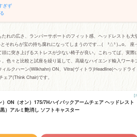
すぎず
る
もたれの広さ、ランバーサポートのフィット感、ヘッドレストも大
れらが宝の持ち腐れになってしまうのです…( ³△³ ).｡o。 座
て頭に突き上げるストレスが少ない椅子が良い。これってば、実際
ト。色々と比較と試座を繰り返して、高級なハイエンド輸入ワーキ
(Wilkhahn) ON、Vitra(ヴィトラ)Headline(ヘッドライ
(Think Chair)です。
ハーン）ON（オン）175/7Hハイバックアームチェア ヘッドレスト
（黒）アルミ艶消し ソフトキャスター