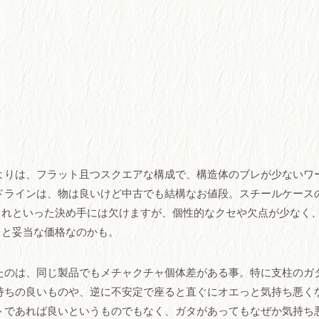
よりは、フラット且つスクエアな構成で、構造体のブレが少ないワ
ドラインは、物は良いけど中古でも結構なお値段。スチールケース
これといった決め手には欠けますが、個性的なクセや欠点が少なく
考えると妥当な価格なのかも。
いたのは、同じ製品でもメチャクチャ個体差がある事。特に支柱のガ
持ちの良いものや、逆に不安定で座ると直ぐにオエっと気持ち悪く
トであれば良いというものでもなく、ガタがあってもなぜか気持ち