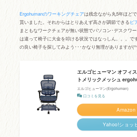
Ergohumanのワーキングチェア
は残念ながら丸5年ほど
貰いました。それからはとりあえず高さが調節できる
ピ
まともなワークチェアが無い状態でパソコン･デスクワーク
は違って椅子に大金を叩ける状況ではなっしん。。。ですの
の良い椅子を探してみよう･･･かなり無理がありますが(^
エルゴヒューマン オフィス
トメリックメッシュ ergohuma
エルゴヒューマン(Ergohuman)
口コミを見る
Amazon
Yahoo!ショ