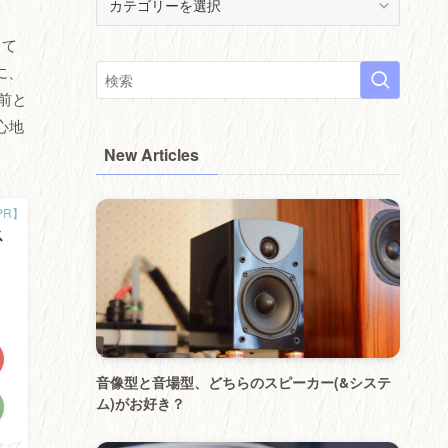
(
੭
って
･
に、
ᴗ･
前と
)੭
心地
New Articles
ス
音像型と音場型、どちらのスピーカー(&システ
ム)がお好き？
チップ