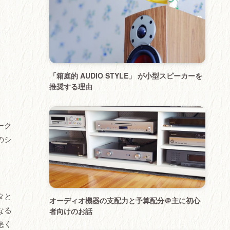
「箱庭的 AUDIO STYLE」 が小型スピーカーを
推奨する理由
ーク
のシ
、
タと
オーディオ機器の支配力と予算配分＠主に初心
なる
者向けのお話
悪く