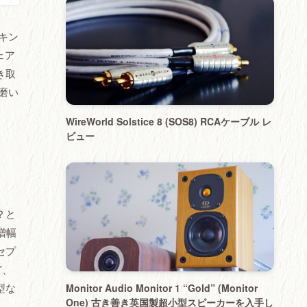
キン
ェア
き取
磨い
WireWorld Solstice 8 (SOS8) RCAケーブル レ
ビュー
？と
増幅
セプ
ど、
型な
Monitor Audio Monitor 1 “Gold” (Monitor
One) 古き善き英国製超小型スピーカーを入手し