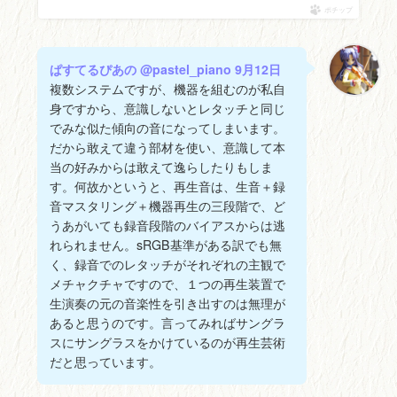
ポチップ
ぱすてるぴあの @pastel_piano 9月12日
複数システムですが、機器を組むのが私自
身ですから、意識しないとレタッチと同じ
でみな似た傾向の音になってしまいます。
だから敢えて違う部材を使い、意識して本
当の好みからは敢えて逸らしたりもしま
す。何故かというと、再生音は、生音＋録
音マスタリング＋機器再生の三段階で、ど
うあがいても録音段階のバイアスからは逃
れられません。sRGB基準がある訳でも無
く、録音でのレタッチがそれぞれの主観で
メチャクチャですので、１つの再生装置で
生演奏の元の音楽性を引き出すのは無理が
あると思うのです。言ってみればサングラ
スにサングラスをかけているのが再生芸術
だと思っています。