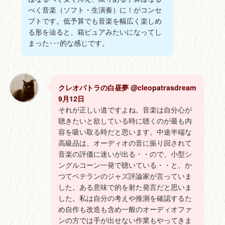
べく音楽（ソフト・生演奏）に！がコンセ
プトです。低予算でも音楽を幅広く楽しめ
る形を辿ると、箱ピュアみたいになってし
まった･･･的な感じです。
クレオパトラの白昼夢 @cleopatrasdream
9月12日
それが正しい道ですよね。音楽は自分心が
聴きたいと欲している時に聴くのが最も内
容を吸い取る時だと思います。中途半端な
高級品は、オーディオの音に振り回されて
音楽の評価に迷いが出る・・ので、小型シ
ングルコーン一発で聴いている・・と、か
つてベテランのジャズ評論家が言っていま
した。ある意味で的を射た発言だと思いま
した。私は自分の考えや推測を確認するた
め自作も改造も含め一般のオーディオファ
ンの方では手が出せない作業もやってきま