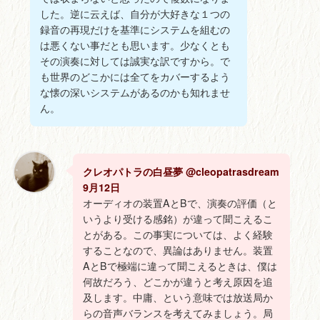
した。逆に云えば、自分が大好きな１つの
録音の再現だけを基準にシステムを組むの
は悪くない事だとも思います。少なくとも
その演奏に対しては誠実な訳ですから。で
も世界のどこかには全てをカバーするよう
な懐の深いシステムがあるのかも知れませ
ん。
クレオパトラの白昼夢 @cleopatrasdream
9月12日
オーディオの装置AとBで、演奏の評価（と
いうより受ける感銘）が違って聞こえるこ
とがある。この事実については、よく経験
することなので、異論はありません。装置
AとBで極端に違って聞こえるときは、僕は
何故だろう、どこかが違うと考え原因を追
及します。中庸、という意味では放送局か
らの音声バランスを考えてみましょう。局