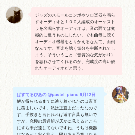
ジャズのスモールコンボやソロ楽器を鳴ら
すオーディオと１００人編成のオーケスト
ラを名鳴らすオーディオは、音の面では究
極的に違うものにしたい。でも曲毎に聴く
オーディオ機器をとりかえるなんて、面倒
なんです。音楽を聴く気分を中断されてし
まう。そういうこと（音質的な気がかり）
を忘れさせてくれるのが、完成度の高い優
れたオーディオだと思う。
ぱすてるぴあの @pastel_piano 9月12日
解が得られるまでに辿り着かれたのは素直
に羨ましいです。私は正直まだまだなので
す。手抜きと言われれば返す言葉も無いで
すが、究極の最適解が仄かに見えるところ
にすら未だ達してないですね。うちは機器
はなるべく安く抑え、限りある予算はなる