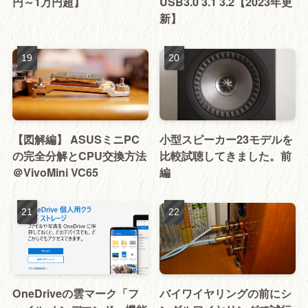
円～1万円超】
USB3.0 3.1 3.2【2023年更
新】
【図解編】 ASUSミニPC
小型スピーカー23モデルを
の完全分解とCPU交換方法
比較試聴してきました。前
＠VivoMini VC65
編
OneDriveの雲マーク「フ
バイワイヤリングの前にシ