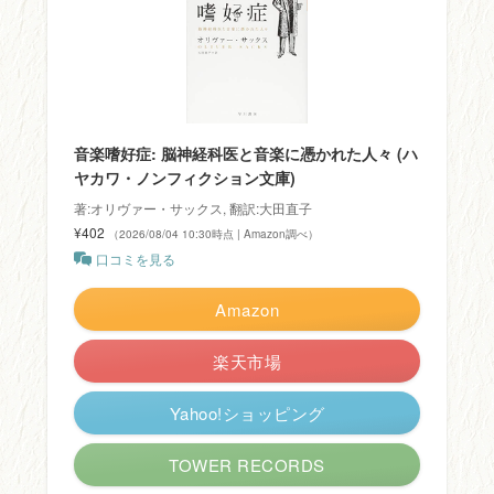
音楽嗜好症: 脳神経科医と音楽に憑かれた人々 (ハ
ヤカワ・ノンフィクション文庫)
著:オリヴァー・サックス, 翻訳:大田直子
¥402
（2026/08/04 10:30時点 | Amazon調べ）
口コミを見る
Amazon
楽天市場
Yahoo!ショッピング
TOWER RECORDS