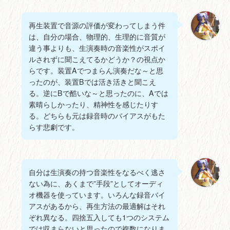
再生装置で音源の評価が変わってしまう件
は、自分の場合、物理的、生理的に音質が
違う事よりも、生演奏時の音楽性がスポイ
ルされずに聞こえてるかどうか？の視点か
らです。装置Aでつまらん演奏だな～と思
ったのが、装置Bでは活き活きと聞こえ
る。逆にBで酷いな～と思ったのに、Aでは
素晴らしかったり、精神性を感じたりす
る。どちらも元は録音時のバイアスがもた
らす悲劇です。
自分は生演奏の持つ音楽性をなるべく逃さ
ない為に、あくまで”手段”としてオーディ
オ機器を使っています。いろんな録音バイ
アスがあるから、再生方法の最適解はそれ
ぞれ異なる。四捨五入しても1つのシステム
では収まらないと思ったので複数になりま