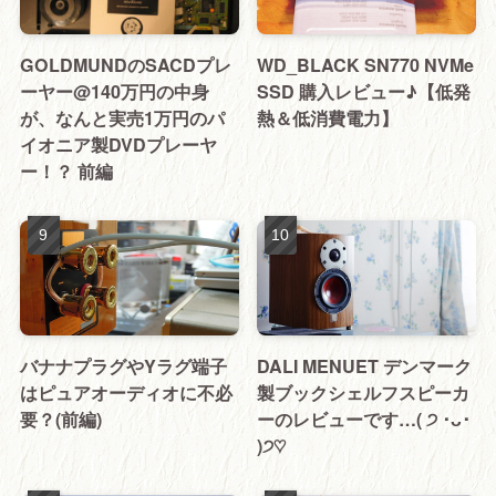
GOLDMUNDのSACDプレ
WD_BLACK SN770 NVMe
ーヤー@140万円の中身
SSD 購入レビュー♪【低発
が、なんと実売1万円のパ
熱＆低消費電力】
イオニア製DVDプレーヤ
ー！？ 前編
バナナプラグやYラグ端子
DALI MENUET デンマーク
はピュアオーディオに不必
製ブックシェルフスピーカ
要？(前編)
ーのレビューです…( ੭ ･ᴗ･
)੭♡