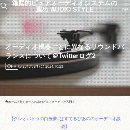
箱庭的ピュアオーディオシステムの
薦め AUDIO STYLE
MENU
オーディオ機器ごとに異なるサウンドバ
ランスについて＠Twitterログ2
PR
2013/09/17
2024/10/23
ホーム
初心者さんの為のピュアオーディオ入門
【クレオパトラの白昼夢×ぱすてるぴあののオーディオ談
議】