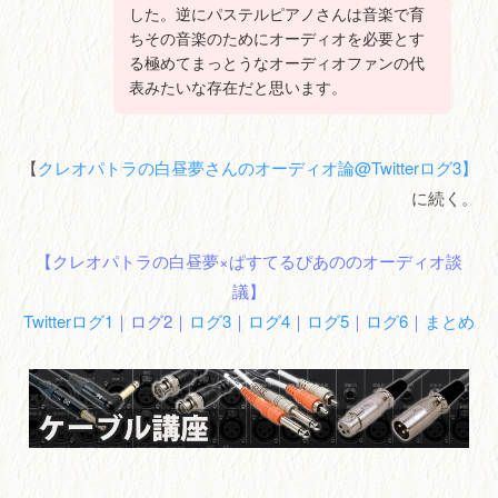
した。逆にパステルピアノさんは音楽で育
ちその音楽のためにオーディオを必要とす
る極めてまっとうなオーディオファンの代
表みたいな存在だと思います。
【
クレオパトラの白昼夢さんのオーディオ論@Twitterログ3】
に続く。
【クレオパトラの白昼夢×ぱすてるぴあののオーディオ談
議】
Twitterログ1
｜ログ2｜
ログ3
｜
ログ4
｜
ログ5
｜
ログ6
｜
まとめ