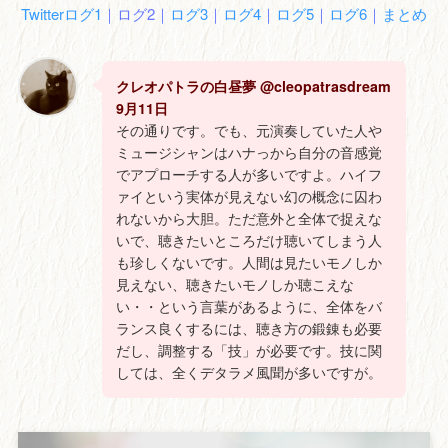
Twitterログ1
｜ログ2｜
ログ3
｜
ログ4
｜
ログ5
｜
ログ6
｜
まとめ
クレオパトラの白昼夢 @cleopatrasdream
9月11日
その通りです。でも、元演奏していた人や
ミュージシャンはハナっから自分の音感覚
でアプローチする人が多いですよ。ハイフ
ァイという実体が見えない幻の概念に囚わ
れないから大胆。ただ意外と全体で捉えな
いで、聴きたいところだけ聴いてしまう人
も珍しくないです。人間は見たいモノしか
見えない、聴きたいモノしか聴こえな
い・・という言葉があるように、全体をバ
ランス良くするには、聴き方の鍛錬も必要
だし、調整する「技」が必要です。技に関
しては、全くデタラメ風聞が多いですが。