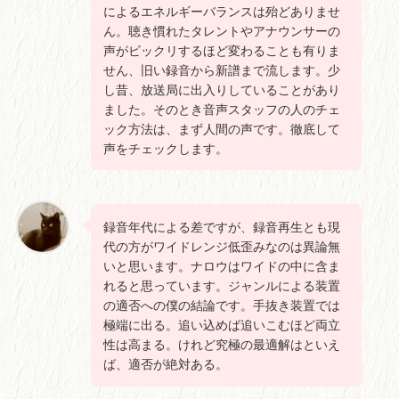
によるエネルギーバランスは殆どありませ
ん。聴き慣れたタレントやアナウンサーの
声がビックリするほど変わることも有りま
せん、旧い録音から新譜まで流します。少
し昔、放送局に出入りしていることがあり
ました。そのとき音声スタッフの人のチェ
ック方法は、まず人間の声です。徹底して
声をチェックします。
録音年代による差ですが、録音再生とも現
代の方がワイドレンジ低歪みなのは異論無
いと思います。ナロウはワイドの中に含ま
れると思っています。ジャンルによる装置
の適否への僕の結論です。手抜き装置では
極端に出る。追い込めば追いこむほど両立
性は高まる。けれど究極の最適解はといえ
ば、適否が絶対ある。