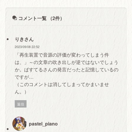
コメント一覧
（2件）
りきさん
2023/09/08 22:52
「再生装置で音源の評価が変わってしまう件
は、」～の文章の吹き出しが逆ではないでしょう
か。ぱすてるさんの発言だったと記憶しているの
ですが…
（このコメントは消してしまってかまいませ
ん。）
返信
pastel_piano