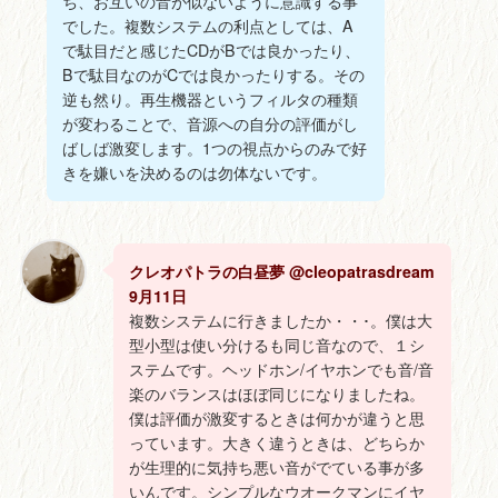
ち、お互いの音が似ないように意識する事
でした。複数システムの利点としては、A
で駄目だと感じたCDがBでは良かったり、
Bで駄目なのがCでは良かったりする。その
逆も然り。再生機器というフィルタの種類
が変わることで、音源への自分の評価がし
ばしば激変します。1つの視点からのみで好
きを嫌いを決めるのは勿体ないです。
クレオパトラの白昼夢 @cleopatrasdream
9月11日
複数システムに行きましたか・・･。僕は大
型小型は使い分けるも同じ音なので、１シ
ステムです。ヘッドホン/イヤホンでも音/音
楽のバランスはほぼ同じになりましたね。
僕は評価が激変するときは何かが違うと思
っています。大きく違うときは、どちらか
が生理的に気持ち悪い音がでている事が多
いんです。シンプルなウオークマンにイヤ