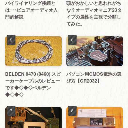
バイワイヤリング接続と
頭がおかしいと思われがち
は･･･ピュアオーディオ入
な？オーディオマニア23タ
門的解説
イプの属性を主観で分類し
てみた。
BELDEN 8470 (8460) スピ
パソコン用CMOS電池の選
ーカーケーブルのレビュー
び方【CR2032】
です◆◇◆◇ベルデン
◆◇◆◇