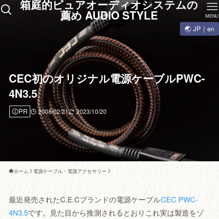
箱庭的ピュアオーディオシステムの
薦め AUDIO STYLE
MENU
🌏 JP｜en
CEC初のオリジナル電源ケーブルPWC-
4N3.5
PR
2008/02/21
2023/10/20
ホーム
電源ケーブル・電源アクセサリー
最近発売されたC.E.Cブランドの電源ケーブル
CEC PWC-
4N3.5
です。見た目から推測されるとおりこれ実は製造をゾ