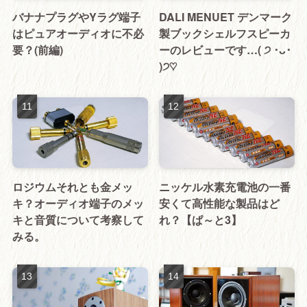
バナナプラグやYラグ端子
DALI MENUET デンマーク
はピュアオーディオに不必
製ブックシェルフスピーカ
要？(前編)
ーのレビューです…( ੭ ･ᴗ･
)੭♡
ロジウムそれとも金メッ
ニッケル水素充電池の一番
キ？オーディオ端子のメッ
安くて高性能な製品はど
キと音質について考察して
れ？【ぱ～と3】
みる。