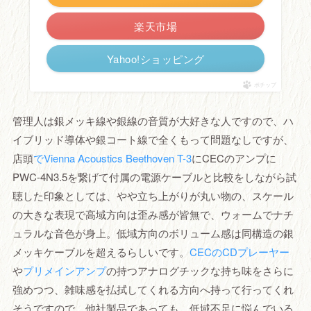
楽天市場
Yahoo!ショッピング
ポチップ
管理人は銀メッキ線や銀線の音質が大好きな人ですので、ハ
イブリッド導体や銀コート線で全くもって問題なしですが、
店頭
でVienna Acoustics Beethoven T-3
にCECのアンプに
PWC-4N3.5を繋げて付属の電源ケーブルと比較をしながら試
聴した印象としては、やや立ち上がりが丸い物の、スケール
の大きな表現で高域方向は歪み感が皆無で、ウォームでナチ
ュラルな音色が身上。低域方向のボリューム感は同構造の銀
メッキケーブルを超えるらしいです。
CECのCDプレーヤー
や
プリメインアンプ
の持つアナログチックな持ち味をさらに
強めつつ、雑味感を払拭してくれる方向へ持って行ってくれ
そうですので、他社製品であっても、低域不足に悩んでいる