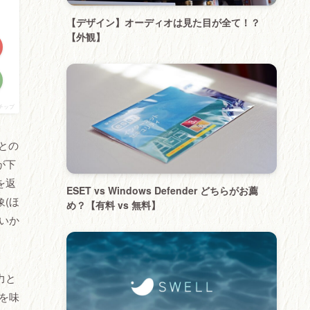
【デザイン】オーディオは見た目が全て！？
【外観】
チップ
との
が下
を返
ESET vs Windows Defender どちらがお薦
(ほ
め？【有料 vs 無料】
いか
力と
トを味