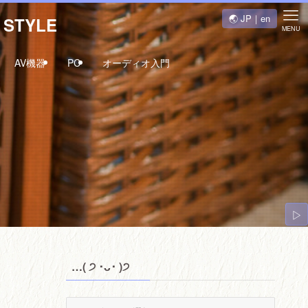
🌏 JP｜en
STYLE
MENU
AV機器
PC
オーディオ入門
▷
…( ੭ ･ᴗ･ )੭
…