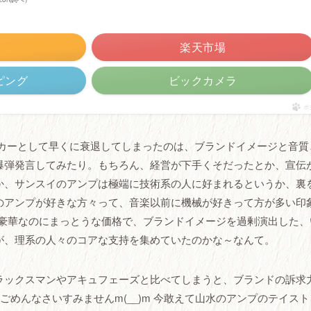
楽天市場
ッピング
ビックカメラ
ポ
ーカーとして早くに衰退してしまったのは、ブランドイメージと音質
爆弾発言してみたり。もちろん、経営が下手くそだったとか、宣伝
か、サンスイのアンプは極端に技術系の人に好まれるというか、裏
のアンプが好きな方々って、音楽以前に機械が好きって方が多い印象
て豪華なのにまっとうな価格で、ブランドイメージを過剰演出した、
が、理系の人々のコアな支持を集めていたのかな～なんて。
ラックスマンやアキュフェーズと比べてしまうと、ブランドの訴求
ごめんなさいすみませんm(__)m 今敢えて山水のアンプのテイス