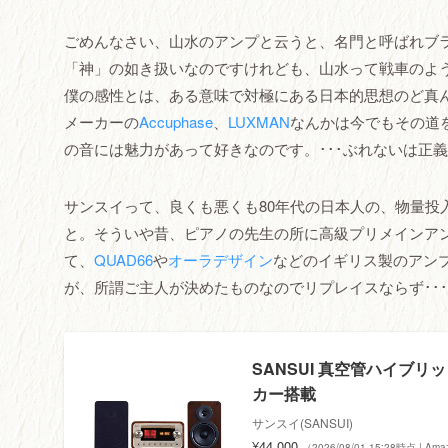
ごめんなさい、山水のアンプと云うと、名門と呼ばれブ
「神」の如き扱いなのですけれども、山水って戦車のよ
僕の感性とは、ある意味で対極にある日本的思想のど真
メーカーの
Accuphase
、
LUXMAN
なんかは今でもその道
の音には魅力があって好きなのです。･･･ぶれないは正
サンスイって、良くも悪くも80年代の日本人の、物量投
と。そういや昔、ピアノの先生の所に高級プリメインア
て、
QUAD66
や
オーラデザイン
などのイギリス製のアンプ
が、所謂ご主人が決めたものなのでリプレイスならず･･･てへ
SANSUI 真空管ハイブリッ
カー搭載
サンスイ(SANSUI)
¥44,000
（2026/08/01 15:28時点 | A