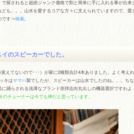
！で探されると超絶ジャンク価格で割と簡単に手に入れる事が出来
れども。。。山水を愛するコアな方々に支えられていますので、愛
のです⇒
検索
。
スイのスピーカーでした。
型番覚えてないので･･･）が家に2種類合計4本ありました。よく考え
ッキは
ヤマハ
製でしたが、スピーカーは山水でしたのね。。。ちな
誌に踊らされる浅薄なブランド崇拝志向丸出しの機器選択ですわよ
リオのチューナーは今でも神だと思っています。