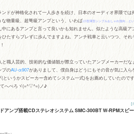
ランドが神格化されて一人歩きを続け、日本のオーディオ界隈では
うな物量級、超弩級アンプという、いわば
(小型薄型シンプルおしゃれ指向…とい
ん中にあるアンプと言って良いかも知れません。似たような高級ア
をひたすらブレずに歩んでますよね。アンチ戦車と云いつつ、それ
義！
入と職人芸的、技術的な価値観が際立っていたアンプメーカーだな
ンプの
AU-α907
がありまして、僕自身はどうにもその音が気に入ら
(というかスピーカー含めてシステム一式)をお薦めしていたので
ぺろヾ(=^▽^=)ノ♪
ドアンプ搭載CDステレオシステム SMC-300BT W-RPMスピー
mazon調べ）