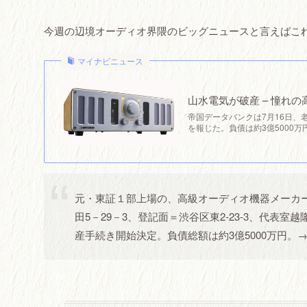
今週の辺境オーディオ界隈のビッグニュースと言えばこ
マイナビニュース
山水電気が破産 – 憧れ
帝国データバンクは7月16日
を報じた。負債は約3億5000
元・東証１部上場の、高級オーディオ機器メーカー山
田5－29－3、登記面＝渋谷区東2-23-3、代表
産手続き開始決定。負債総額は約3億5000万円。→帝