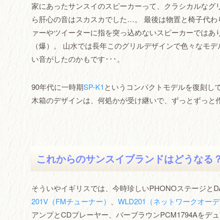
家にあったサンスイのスピーカーって、クラシカルなグ
ら肝心の音はスカスカでした…。 最後は物置と椅子代わ
ァーやツイーターに指を突っ込めないスピーカーではあり
（爆）。 山水では長年このグリルデザインで色々なモ
い音がしたのかもです･･･。
90年代に一時期
SP-K1
というコンパクトモデルを復刻し
木箱のデザインは、何処かが受け継いで、ずっとずっと
これからのサンスイブランドはどうなる
そういやイギリスでは、今時珍しいPHONOステージとD
201V（FMチューナー）
、
WLD201（ネットワークオー
アンプとCDプレーヤー、バーブラウンPCM1794Aをデュ