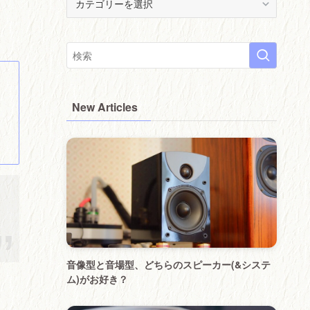
(
੭
･
ᴗ･
)੭
New Articles
音像型と音場型、どちらのスピーカー(&システ
ム)がお好き？