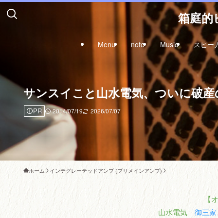
箱庭的ピ
Menu
note
Music
スピー
サンスイこと山水電気、ついに破産のお
PR
2014/07/19
2026/07/07
ホーム
インテグレーテッドアンプ (プリメインアンプ)
【
山水電気｜
御三家