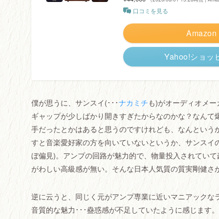
口コミを見る
Amazon
Yahoo!ショ
僕が思うに、サンスイ(･･･
ナカミチ
も)がオーディオメ
ギャップが少しばかり開きすぎたからなのかな？なんて
手だったとかはあると思うのですけれども、なんという
すと音楽愛好家の方を向いていないというか、サンスイ
ぼ偏見)。アンプの回路が魅力的で、物量投入されてい
がわしい高級感が無い。そんな日本人気質の質実剛健さ
逆に云うと、同じく元がアンプ専業に近いマニアックな
音質的な魅力･･･蠱惑感が不足していたように感じます。