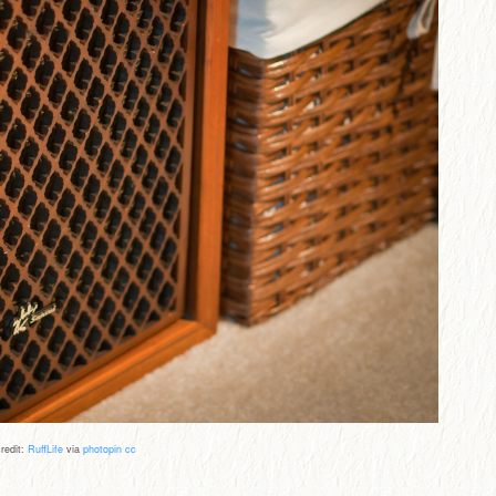
redit:
RuffLife
via
photopin
cc