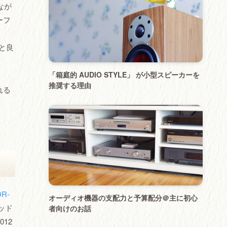
なが
ーフ
と良
「箱庭的 AUDIO STYLE」 が小型スピーカーを
推奨する理由
れる
DR-
オーディオ機器の支配力と予算配分＠主に初心
ッド
者向けのお話
12