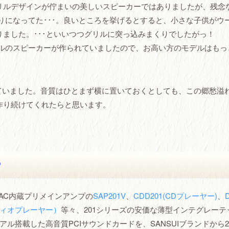
リルデザインが佇まいの美しいスピーカーではありましたが、残念
りになってた･･･。良いところを挙げるとすると、小さな子供がウ
ました。･･･といいつつグリルに突っ込みまくりでしたがっ！
デルのスピーカーが作られていましたので、お高い方のモデルはもっ
ていました。音質はひとまず横に置いておくとしても、この郷愁溢
作り続けてくれたらと思います。
？
AC内蔵プリメインアンプの
SAP201V
、
CDD201(CDプレーヤー)
、
ディオプレーヤー）
等々、201シリーズの安価な薄型インテグレーテ
アル搭載した高音質PCIサウンドカードを、SANSUIブランドから20