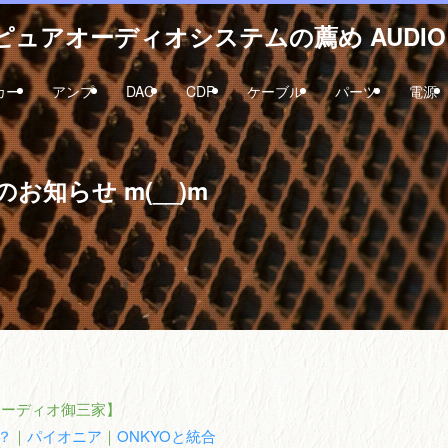
ュアオーディオシステムの薦め AUDIO 
カー
アンプ
DAC
CDP
ケーブル
パーツ
電源
知らせ m(__)m
オーディオ御三家】
？
｜
パイオニア
｜
ONKYOと統合