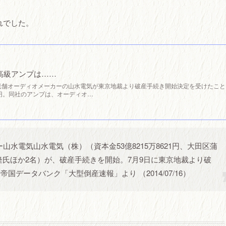
れでした。
の高級アンプは……
、老舗オーディオメーカーの山水電気が東京地裁より破産手続き開始決定を受けたこと
万円。同社のアンプは、オーディオ…
水電気山水電気（株）（資本金53億8215万8621円、大田区蒲
室越隆氏ほか2名）が、破産手続きを開始。7月9日に東京地裁より破
国データバンク「大型倒産速報」より （2014/07/16）