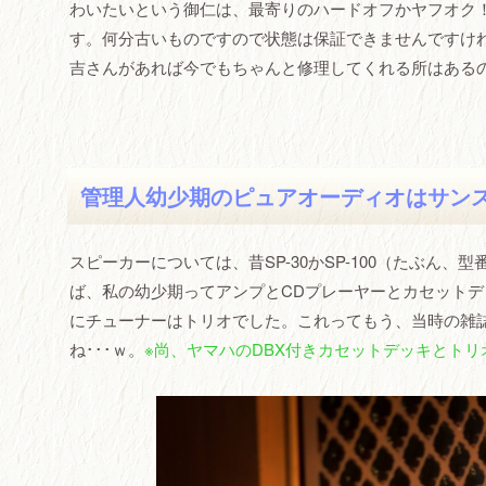
わいたいという御仁は、最寄りのハードオフかヤフオク
す。何分古いものですので状態は保証できませんですけ
吉さんがあれば今でもちゃんと修理してくれる所はある
管理人幼少期のピュアオーディオはサン
スピーカーについては、昔SP-30かSP-100（たぶん、
ば、私の幼少期ってアンプとCDプレーヤーとカセットデ
にチューナーはトリオでした。これってもう、当時の雑
ね･･･ｗ。
※尚、ヤマハのDBX付きカセットデッキとト