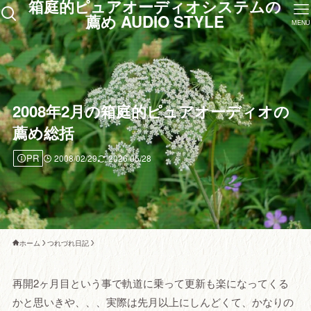
箱庭的ピュアオーディオシステムの
薦め AUDIO STYLE
MENU
2008年2月の箱庭的ピュアオーディオの
薦め総括
PR
2008/02/29
2026/05/28
ホーム
つれづれ日記
再開2ヶ月目という事で軌道に乗って更新も楽になってくる
かと思いきや、、、実際は先月以上にしんどくて、かなりの