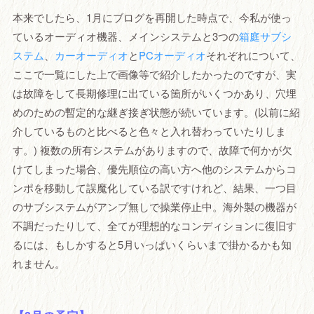
本来でしたら、1月にブログを再開した時点で、今私が使っ
ているオーディオ機器、メインシステムと3つの
箱庭サブシ
ステム
、
カーオーディオ
と
PCオーディオ
それぞれについて、
ここで一覧にした上で画像等で紹介したかったのですが、実
は故障をして長期修理に出ている箇所がいくつかあり、穴埋
めのための暫定的な継ぎ接ぎ状態が続いています。(以前に紹
介しているものと比べると色々と入れ替わっていたりしま
す。) 複数の所有システムがありますので、故障で何かが欠
けてしまった場合、優先順位の高い方へ他のシステムからコ
ンポを移動して誤魔化している訳ですけれど、結果、一つ目
のサブシステムがアンプ無しで操業停止中。海外製の機器が
不調だったりして、全てが理想的なコンディションに復旧す
るには、もしかすると5月いっぱいくらいまで掛かるかも知
れません。