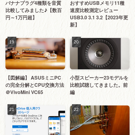
バナナプラグ4種類を音質
おすすめUSBメモリ11種
比較してみました♪【数百
速度比較測定レビュー
円～1万円超】
USB3.0 3.1 3.2【2023年更
新】
【図解編】 ASUSミニPC
小型スピーカー23モデルを
の完全分解とCPU交換方法
比較試聴してきました。前
＠VivoMini VC65
編