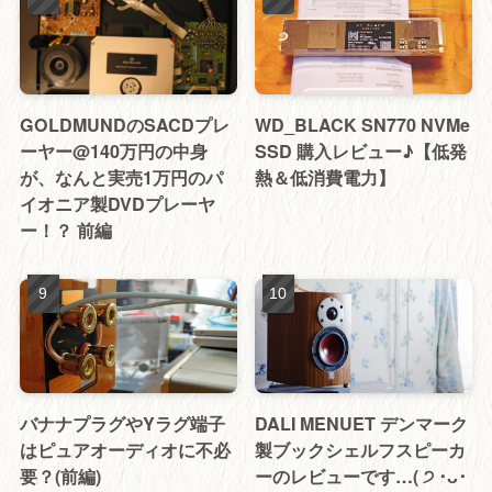
GOLDMUNDのSACDプレ
WD_BLACK SN770 NVMe
ーヤー@140万円の中身
SSD 購入レビュー♪【低発
が、なんと実売1万円のパ
熱＆低消費電力】
イオニア製DVDプレーヤ
ー！？ 前編
バナナプラグやYラグ端子
DALI MENUET デンマーク
はピュアオーディオに不必
製ブックシェルフスピーカ
要？(前編)
ーのレビューです…( ੭ ･ᴗ･