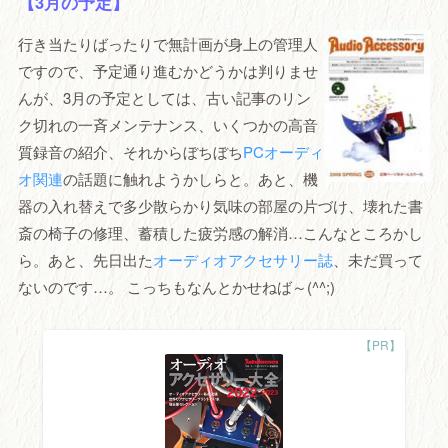
【3月の予定】
行き当たりばったりで無計画が身上の管理人
ですので、予定通り進むかどうかは判りませ
んが、3月の予定としては、古い記事のリン
ク切れの一斉メンテナンス、いくつかの高音
質録音の紹介、それからぼちぼち
PCオーディ
オ関連
の話題に触れようかしらと。あと、機
器の入れ替えで多少散らかり気味の部屋の片づけ、壊れた書
斎の椅子の修理、蓄積した疲労感の解消…こんなところかし
ら。あと、先日出た
オーディオアクセサリー誌
、未だ買って
ないのです…。 こっちもなんとかせねば～(^^;)