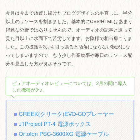
今月は今まで放置し続けたブログデザインの手直しに、半分
以上のリソースを割きました。基本的にCSS/HTMLはあまり
得意な分野ではありませんので、オーディオの記事と違って
見た目以上に水面下で苦労してます。お陰様で相当肩こりま
した。この披露を3月も引っ張ると洒落にならない状況にな
ってしまいますので、もう少し作業効率や毎日のリソース配
分を見直した方が良さそうです。
ピュアオーディオレビューについては、2月の間に導入
した機種が3つ。
■
CREEK(クリーク)EVO-CDプレーヤー
■
J1Project PT-4 電源ボックス
■
Ortofon PSC-3600XG 電源ケーブル