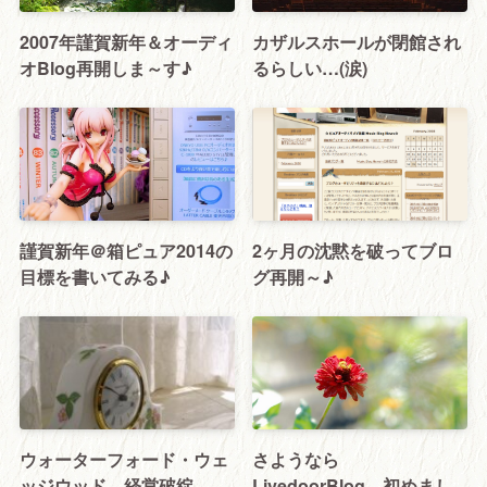
2007年謹賀新年＆オーディ
カザルスホールが閉館され
オBlog再開しま～す♪
るらしい…(涙)
謹賀新年＠箱ピュア2014の
2ヶ月の沈黙を破ってブロ
目標を書いてみる♪
グ再開～♪
ウォーターフォード・ウェ
さようなら
ッジウッド、経営破綻
LivedoorBlog。初めまし