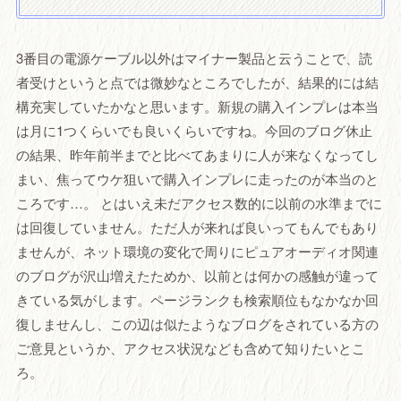
3番目の電源ケーブル以外はマイナー製品と云うことで、読
者受けというと点では微妙なところでしたが、結果的には結
構充実していたかなと思います。新規の購入インプレは本当
は月に1つくらいでも良いくらいですね。今回のブログ休止
の結果、昨年前半までと比べてあまりに人が来なくなってし
まい、焦ってウケ狙いで購入インプレに走ったのが本当のと
ころです…。 とはいえ未だアクセス数的に以前の水準までに
は回復していません。ただ人が来れば良いってもんでもあり
ませんが、ネット環境の変化で周りにピュアオーディオ関連
のブログが沢山増えたためか、以前とは何かの感触が違って
きている気がします。ページランクも検索順位もなかなか回
復しませんし、この辺は似たようなブログをされている方の
ご意見というか、アクセス状況なども含めて知りたいとこ
ろ。