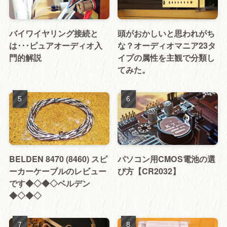
バイワイヤリング接続と
頭がおかしいと思われがち
は･･･ピュアオーディオ入
な？オーディオマニア23タ
門的解説
イプの属性を主観で分類し
てみた。
BELDEN 8470 (8460) スピ
パソコン用CMOS電池の選
ーカーケーブルのレビュー
び方【CR2032】
です◆◇◆◇ベルデン
◆◇◆◇