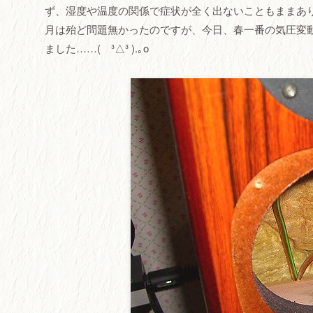
ず、湿度や温度の関係で症状が全く出ないこともままあ
月は殆ど問題無かったのですが、今日、春一番の気圧変
ました……( ³△³ ).｡o