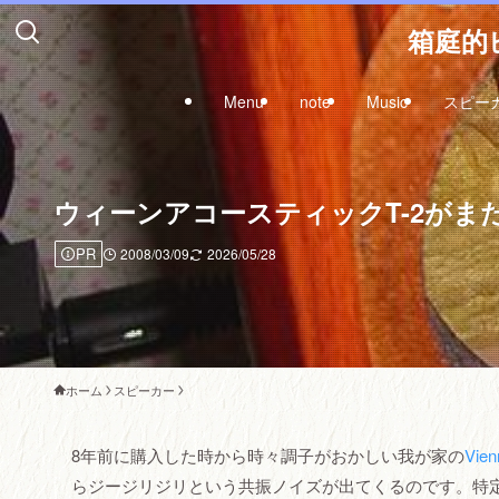
箱庭的ピ
Menu
note
Music
スピー
ウィーンアコースティックT-2がま
PR
2008/03/09
2026/05/28
ホーム
スピーカー
8年前に購入した時から時々調子がおかしい我が家の
Vien
らジージリジリという共振ノイズが出てくるのです。特