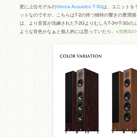
更に上位モデルの
Vienna Acoustics T-3G
は、ユニットを
ットなのですが、こちらはT-2の持つ独特の響きの豊潤感
は、より音質が洗練されたT-2GよりむしろT-3やT-3
ような音色かなぁと個人的には思っていたり。
※当然Gの