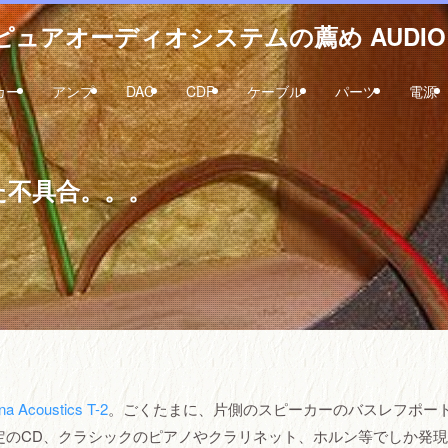
ュアオーディオシステムの薦め AUDIO 
カー
アンプ
DAC
CDP
ケーブル
パーツ
電源
た不具合。。。
na Acoustics T-2
。ごくたまに、片側のスピーカーのバスレフポー
定のCD、クラシックのピアノやクラリネット、ホルン等でしか発