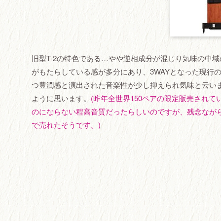
旧型T-2の特色である…やや逆相成分が混じり気味の中
がもたらしている感が多分にあり、3WAYとなった現行の
つ豊潤感と演出された音楽性が少し抑えられ気味と云い
ように思います。
(昨年全世界150ペアの限定販売されて
のにならない程高音質だったらしいのですが、残念ながら
で売れたそうです。)