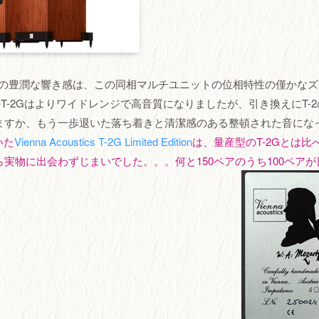
域の豊潤な響き感は、この同相マルチユニットの位相特性の僅かなズ
T-2Gはよりワイドレンジで高音質になりましたが、引き換えにT-2
ますか、もう一歩退いた落ち着きと清潔感のある整頓された音にな
いた
Vienna Acoustics T-2G Limited Edition
は、量産型のT-2Gとは比
実物に出会わずじまいでした。。。何と150ペアのうち100ペアが