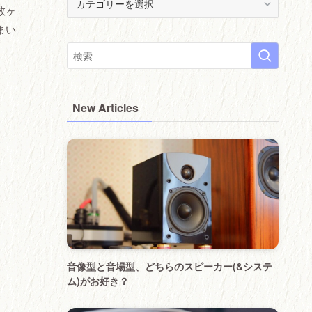
数ヶ
(
੭
まい
･
ᴗ･
)੭
New Articles
音像型と音場型、どちらのスピーカー(&システ
ム)がお好き？