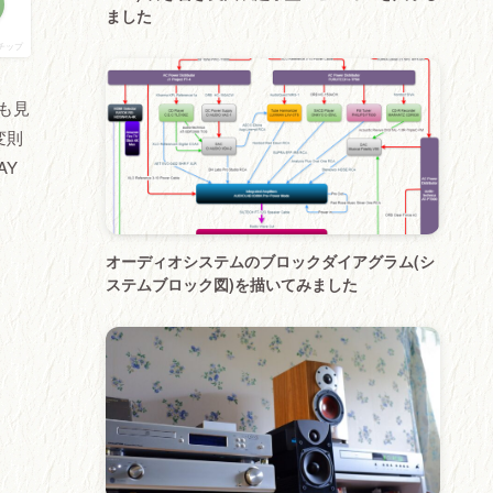
ました
チップ
成も見
変則
AY
オーディオシステムのブロックダイアグラム(シ
ステムブロック図)を描いてみました