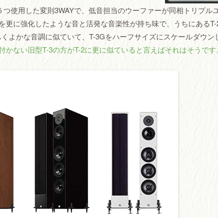
５つ使用した変則3WAYで、低音担当のウーファーが同相トリプル
を更に強化したような音と活発な音楽性が持ち味で、うちにあるT-
Gのふくよかな音調に似ていて、T-3Gをハーフサイズにスケールダウン
付かない旧型T-3の方がT-2に更に似ていると言えばそれはそうです