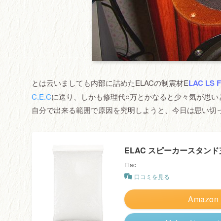
とは云いましても内部に詰めたELACの制震材E
LAC LS 
C.E.C
に送り、しかも修理代○万とかなると少々気が思い
自分で出来る範囲で原因を究明しようと、今日は思い切
ELAC スピーカースタンド充填
Elac
口コミを見る
Amazon