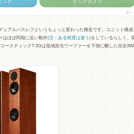
ッピング
ビックカメラ
ポ
下に二つあるデュアルバスレフというちょっと変わった構造です。ユニット構
ァーはほぼ同相に近い動作
(注：ある程度は違う
)をしているらしく、
コースティックT-2Gは低域担当ウーファーを下側に離した完全3W