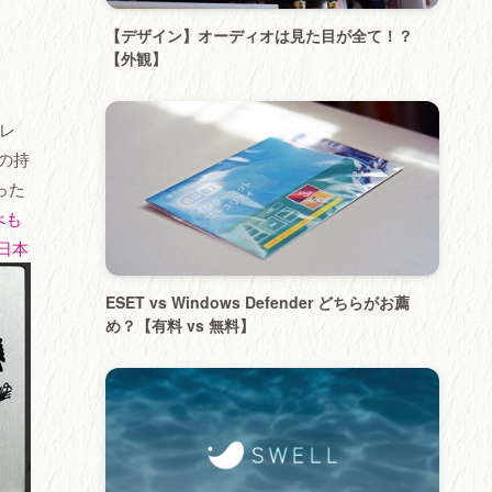
【デザイン】オーディオは見た目が全て！？
【外観】
レ
の持
った
べも
日本
ESET vs Windows Defender どちらがお薦
め？【有料 vs 無料】