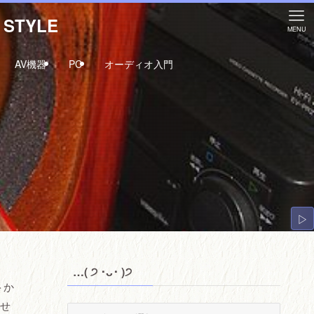
STYLE
MENU
AV機器
PC
オーディオ入門
▷
…( ੭ ･ᴗ･ )੭
トか
現せ
…