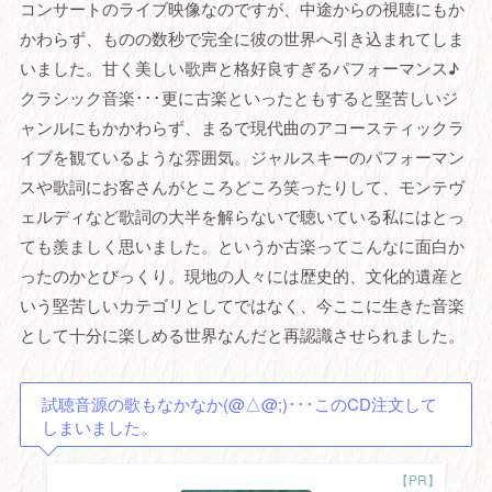
コンサートのライブ映像なのですが、中途からの視聴にもか
かわらず、ものの数秒で完全に彼の世界へ引き込まれてしま
いました。甘く美しい歌声と格好良すぎるパフォーマンス♪
クラシック音楽･･･更に古楽といったともすると堅苦しいジ
ャンルにもかかわらず、まるで現代曲のアコースティックラ
イブを観ているような雰囲気。ジャルスキーのパフォーマン
スや歌詞にお客さんがところどころ笑ったりして、モンテヴ
ェルディなど歌詞の大半を解らないで聴いている私にはとっ
ても羨ましく思いました。というか古楽ってこんなに面白か
ったのかとびっくり。現地の人々には歴史的、文化的遺産と
いう堅苦しいカテゴリとしてではなく、今ここに生きた音楽
として十分に楽しめる世界なんだと再認識させられました。
試聴音源の歌もなかなか(@△@;)･･･このCD注文して
しまいました。