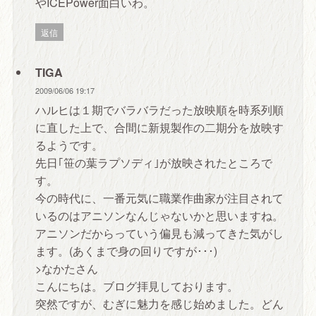
やICEPower面白いわ。
返信
TIGA
2009/06/06 19:17
ハルヒは１期でバラバラだった放映順を時系列順
に直した上で、合間に新規製作の二期分を放映す
るようです。
先日｢笹の葉ラプソディ｣が放映されたところで
す。
今の時代に、一番元気に職業作曲家が注目されて
いるのはアニソンなんじゃないかと思いますね。
アニソンだからっていう偏見も減ってきた気がし
ます。(あくまで身の回りですが･･･)
>なかたさん
こんにちは。ブログ拝見しております。
突然ですが、むぎに魅力を感じ始めました。どん