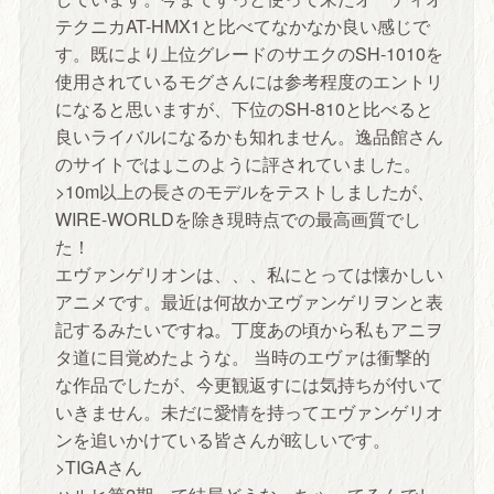
テクニカAT-HMX1と比べてなかなか良い感じで
す。既により上位グレードのサエクのSH-1010を
使用されているモグさんには参考程度のエントリ
になると思いますが、下位のSH-810と比べると
良いライバルになるかも知れません。逸品館さん
のサイトでは↓このように評されていました。
>10m以上の長さのモデルをテストしましたが、
WIRE-WORLDを除き現時点での最高画質でし
た！
エヴァンゲリオンは、、、私にとっては懐かしい
アニメです。最近は何故かヱヴァンゲリヲンと表
記するみたいですね。丁度あの頃から私もアニヲ
タ道に目覚めたような。 当時のエヴァは衝撃的
な作品でしたが、今更観返すには気持ちが付いて
いきません。未だに愛情を持ってエヴァンゲリオ
ンを追いかけている皆さんが眩しいです。
>TIGAさん
ハルヒ第2期って結局どうなっちゃってるんでし