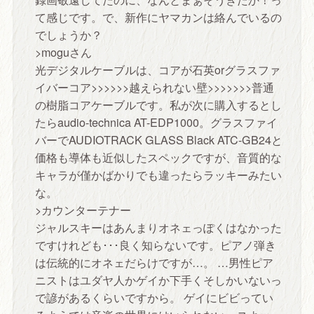
て感じです。で、新作にヤマカンは絡んでいるの
でしょうか？
>moguさん
光デジタルケーブルは、コアが石英orグラスファ
イバーコア>>>>>>越えられない壁>>>>>>>普通
の樹脂コアケーブルです。私が次に購入するとし
たらaudio-technica AT-EDP1000。グラスファイ
バーでAUDIOTRACK GLASS Black ATC-GB24と
価格も導体も近似したスペックですが、音質的な
キャラが僅かばかりでも違ったらラッキーみたい
な。
>カウンターテナー
ジャルスキーはあんまりオネェっぽくはなかった
ですけれども･･･良く知らないです。ピアノ弾き
は伝統的にオネェだらけですが…。 …男性ピア
ニストはユダヤ人かゲイか下手くそしかいないっ
で諺があるくらいですから。 ゲイにビビってい