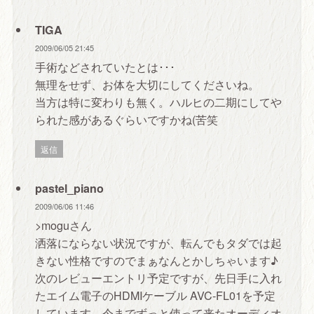
TIGA
2009/06/05 21:45
手術などされていたとは･･･
無理をせず、お体を大切にしてくださいね。
当方は特に変わりも無く。ハルヒの二期にしてや
られた感があるぐらいですかね(苦笑
返信
pastel_piano
2009/06/06 11:46
>moguさん
洒落にならない状況ですが、転んでもタダでは起
きない性格ですのでまぁなんとかしちゃいます♪
次のレビューエントリ予定ですが、先日手に入れ
たエイム電子のHDMIケーブル AVC-FL01を予定
しています。今までずっと使って来たオーディオ