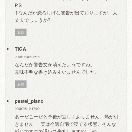
P.S
↑なんだか恐ろしげな警告が出ておりますが、大
丈夫でしょうか?
返信
TIGA
2009/06/09 22:15
なんだか警告文が消えたようですね。
意味不明な書き込みすいませんでした。
返信
pastel_piano
2009/06/10 17:09
あーだこーだと予後が宜しくありません。熱が引
きません･･･実は今週自宅で寝てる状態。そんな
感じですので遅レス失礼しますm(__)m