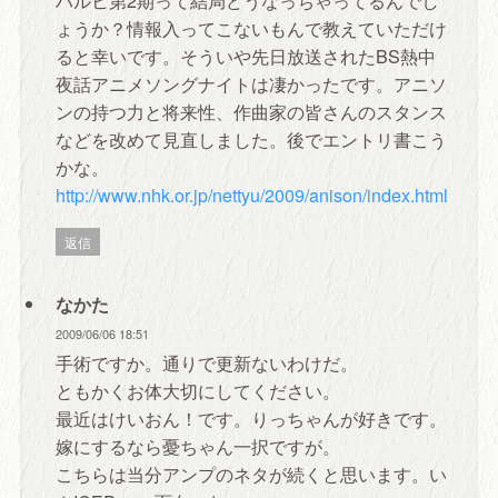
ょうか？情報入ってこないもんで教えていただけ
ると幸いです。そういや先日放送されたBS熱中
夜話アニメソングナイトは凄かったです。アニソ
ンの持つ力と将来性、作曲家の皆さんのスタンス
などを改めて見直しました。後でエントリ書こう
かな。
http://www.nhk.or.jp/nettyu/2009/anison/index.html
返信
なかた
2009/06/06 18:51
手術ですか。通りで更新ないわけだ。
ともかくお体大切にしてください。
最近はけいおん！です。りっちゃんが好きです。
嫁にするなら憂ちゃん一択ですが。
こちらは当分アンプのネタが続くと思います。い