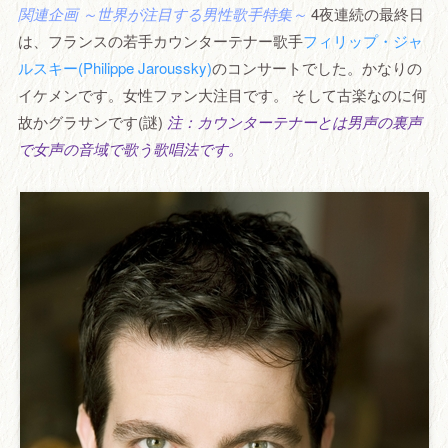
関連企画 ～世界が注目する男性歌手特集～
4夜連続の最終日
は、フランスの若手カウンターテナー歌手
フィリップ・ジャ
ルスキー(Philippe Jaroussky)
のコンサートでした。かなりの
イケメンです。女性ファン大注目です。 そして古楽なのに何
故かグラサンです(謎)
注：カウンターテナーとは男声の裏声
で女声の音域で歌う歌唱法です。