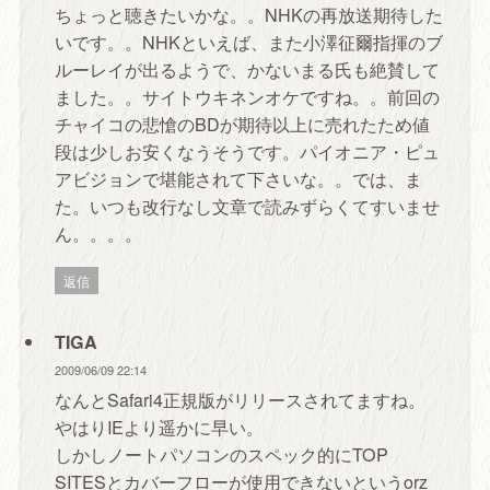
ちょっと聴きたいかな。。NHKの再放送期待した
いです。。NHKといえば、また小澤征爾指揮のブ
ルーレイが出るようで、かないまる氏も絶賛して
ました。。サイトウキネンオケですね。。前回の
チャイコの悲愴のBDが期待以上に売れたため値
段は少しお安くなうそうです。パイオニア・ピュ
アビジョンで堪能されて下さいな。。では、ま
た。いつも改行なし文章で読みずらくてすいませ
ん。。。。
返信
TIGA
2009/06/09 22:14
なんとSafari4正規版がリリースされてますね。
やはりIEより遥かに早い。
しかしノートパソコンのスペック的にTOP
SITESとカバーフローが使用できないというorz