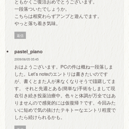
ともかくご復活おめでとうございます。
一段落ついたでしょうか。
こちらは相変わらずアンプと遊んでます。
やっと落ち着き気味。
返信
pastel_piano
2009/06/05 05:45
おはようございます。PCの件は概ね一段落しま
した。Let’s noteのエントリは書きたいのです
が、書くとまた人が来なくなりそうで躊躇してま
す。 それと先週とある(簡単な)手術をしまして現
在引き続き投薬治療中。色々と体調が万全ではあ
りませんので感覚的には仮復帰？です。今回みた
いに短めで気の抜けたテキトーなエントリ程度で
したら続けられるかも。