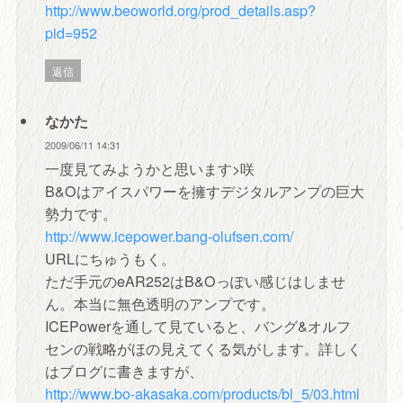
http://www.beoworld.org/prod_details.asp?
pid=952
返信
なかた
2009/06/11 14:31
一度見てみようかと思います>咲
B&Oはアイスパワーを擁すデジタルアンプの巨大
勢力です。
http://www.icepower.bang-olufsen.com/
URLにちゅうもく。
ただ手元のeAR252はB&Oっぽい感じはしませ
ん。本当に無色透明のアンプです。
ICEPowerを通して見ていると、バング&オルフ
センの戦略がほの見えてくる気がします。詳しく
はブログに書きますが、
http://www.bo-akasaka.com/products/bl_5/03.html