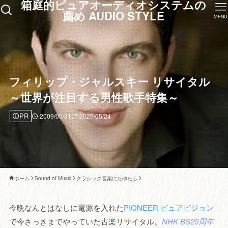
箱庭的ピュアオーディオシステムの
薦め AUDIO STYLE
MENU
フィリップ・ジャルスキー リサイタル
～世界が注目する男性歌手特集～
PR
2009/05/31
2026/05/24
ホーム
Sound of Music
クラシック音楽にたゆたふ
今晩なんとはなしに電源を入れた
PIONEER ピュアビジョン
で今さっきまでやっていた古楽リサイタル。
NHK BS20周年