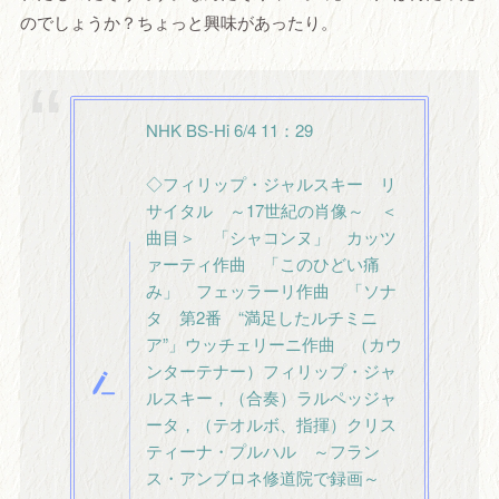
のでしょうか？ちょっと興味があったり。
NHK BS-Hi 6/4 11：29
◇フィリップ・ジャルスキー リ
サイタル ～17世紀の肖像～ ＜
曲目＞ 「シャコンヌ」 カッツ
ァーティ作曲 「このひどい痛
み」 フェッラーリ作曲 「ソナ
タ 第2番 “満足したルチミニ
ア”」ウッチェリーニ作曲 （カウ
ンターテナー）フィリップ・ジャ
ルスキー，（合奏）ラルペッジャ
ータ，（テオルボ、指揮）クリス
ティーナ・プルハル ～フラン
ス・アンブロネ修道院で録画～