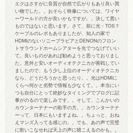
エクはさすがに音質が自然で広がりもあり良い買
い物でした。。おそらく映像については、ワイヤ
ーワールドの方が良いかもですが。。決して悪い
ものではないと思います。さて、前に光・TOS？
ケーブルのレポもありましたが、知人の家で
HDMIのないソニーブラビアとDENONのフロン
トサラウンドホームシアターを光でつなげていい
て。良いものがあれば勧めようと思っておりまし
た。意外と安いオーディオテクニカが善戦してい
ましたので、もう少し上位のオーディオテクニカ
なら、どうだろうかと思ったり。。光はHDMIに
くらべ何かと劣勢で情報も少なくて。。本当にい
つも自分にとって絶妙なタイミングでブログに記
事がのるので楽しみです。。そして、こんかいの
カウンターテナーの歌手の方。。カウンターテナ
ーって、日本にもいますよね。。ちょっと、おね
えマンズ入ってる感じの。。でも、あの声で完璧
に歌いこなせれば天上の声に聴こえるのかも。。