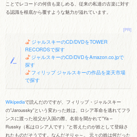
ことでレコードの何倍も楽しめる、従来の私達の古楽に対す
る認識を根底から覆すような魅力が溢れています。
[PR]
ジャルスキーのCD/DVDをTOWER
RECORDSで探す
ジャルスキーのCD/DVDをAmazon.co.jpで
探す
フィリップ ジャルスキーの作品を楽天市場
で探す
Wikipedia
で読んだのですが、フィリップ・ジャルスキー
の”Jaroussky”という変わった姓は、ロシア革命を逃れてフラ
ンスに渡った祖父が入国の際、名前を聞かれて”Ya –
Russky（私はロシア人です）”と答えたのが姓として登録さ
れたものだそうです。なんだそりゃ～。 元々の姓は何だった