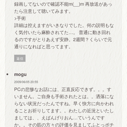
録画してないので確認不能m(__)m 再放送があっ
たら注意して聴いてみます。
>手術
詳細は控えますがいきなりでした。何の説明もな
く気付いたら麻酔されてた…。 普通に動き回れ
るのですがとりあえず安静。2週間？くらいで元
通りになればと思ってます。
返信
mogu
2009/06/05 20:55
PCの悲惨なお話には、正直反応できず。。。す
いません。ご自身も手術されたとは。。洒落にな
らない状況だったんですね。早く快方に向かわれ
ることお祈りしてます。。わたしの近況といたし
ましては、、えばんげりおん…ていうんです
か。。その筋の方々の評価を見ましてふとっポチ