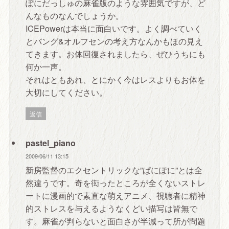
ぽにだっしゅの麻雀版のような雰囲気ですが、ど
んなものなんでしょうか。
ICEPowerは本当に面白いです。よく調べていく
とバング&オルフセンの考え方なんかもほの見え
てきます。お体回復されましたら、ぜひうちにも
何か一声。
それはともあれ、とにかく今はレスよりもお体を
大切にしてください。
返信
pastel_piano
2009/06/11 13:15
新房監督のエクセントリックな”ぱにぽに”とは全
然違うです。奇を衒ったところが全くないストレ
ートに漫画的で素直な萌えアニメ、視聴者に精神
的ストレスを与えるようなくどい描写は皆無で
す。麻雀が判らないと面白さが半減って所が問題