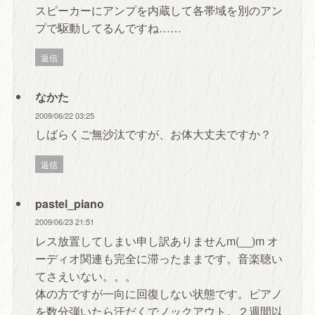
スピーカーにアンプを内蔵して各帯域を別のアン
プで駆動してるんですね……
返信
なかた
2009/06/22 03:25
しばらくご無沙汰ですが、お体大丈夫ですか？
返信
pastel_piano
2009/06/23 21:51
レス放置してしまい申し訳ありませんm(__)m オ
ーディオ関連も完全に滞ったままです。音楽聴い
てさえいない。。。
体の方ですが一向に回復しない状態です。ピアノ
を数分弾いたら汗だくでノックアウト。２週間以