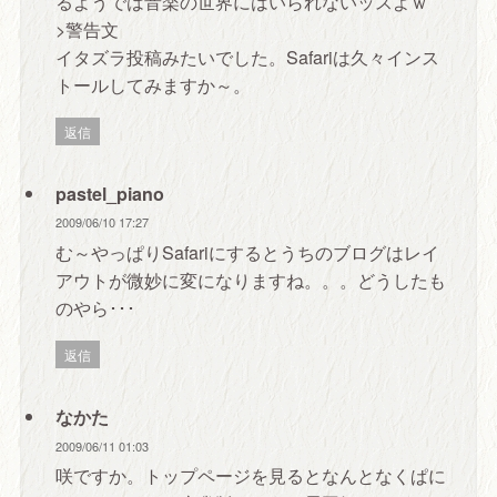
るようでは音楽の世界にはいられないッスよｗ
>警告文
イタズラ投稿みたいでした。Safariは久々インス
トールしてみますか～。
返信
pastel_piano
2009/06/10 17:27
む～やっぱりSafariにするとうちのブログはレイ
アウトが微妙に変になりますね。。。どうしたも
のやら･･･
返信
なかた
2009/06/11 01:03
咲ですか。トップページを見るとなんとなくぱに