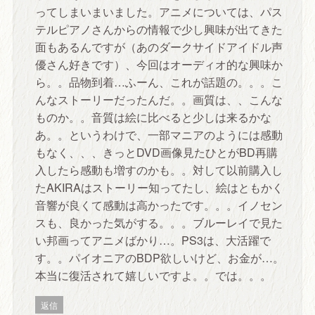
ってしまいまいました。アニメについては、パス
テルピアノさんからの情報で少し興味が出てきた
面もあるんですが（あのダークサイドアイドル声
優さん好きです）、今回はオーディオ的な興味か
ら。。品物到着…ふーん、これが話題の。。。こ
んなストーリーだったんだ。。画質は、、こんな
ものか。。音質は絵に比べると少しは来るかな
あ。。というわけで、一部マニアのようには感動
もなく、、、きっとDVD画像見たひとがBD再購
入したら感動も増すのかも。。対して以前購入し
たAKIRAはストーリー知ってたし、絵はともかく
音響が良くて感動は高かったです。。。イノセン
スも、良かった気がする。。。ブルーレイで見た
い邦画ってアニメばかり…。PS3は、大活躍で
す。。パイオニアのBDP欲しいけど、お金が…。
本当に復活されて嬉しいですよ。。では。。。
返信