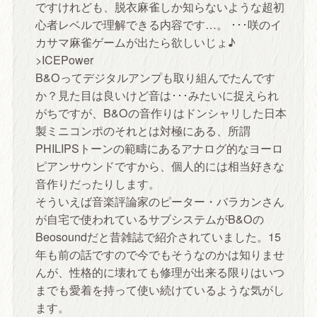
ですけれども、脱衣麻雀しか知らないような超初
心者レベルで理解できる内容です…。 ･･･咲のイ
カサマ麻雀ゲームが出たら欲しいじょ♪
>ICEPower
B&Oってデジタルアンプも取り組んでたんです
か？見た目は良いけど音は･･･みたいに捉えられ
がちですが、B&Oの音作りはドンシャリした日本
製ミニコンポのそれとは対極にある、所謂
PHILIPSトーンの範疇にあるアナログ的なヨーロ
ピアンサウンドですから、個人的には相当好きな
音作りだったりします。
そういえば音楽評論家のピーター・バラカンさん
が自宅で使われているサブシステムがB&Oの
Beosoundだと昔雑誌で紹介されていました。15
年も前の話ですので今でもそうなのかは知りませ
んが、性格的に壊れても修理が出来る限りはいつ
までも愛着を持って使い続けているような気がし
ます。