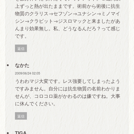
上ずっと熱が出たままです。術前から術後に抗生
物質のクラリス→セフゾン→ユナシン→ミノマイ
シン→クラビット→ジスロマックと来ましたがあ
んまり効果無し。私、どうなるんだろ？って感じ
です。
返信
なかた
2009/06/24 02:05
うわわマジ大変です。レス強要してしまったよう
ですみません。自分には抗生物質の名前わかりま
せんが、コロコロ薬がかわるのは嫌ですね。大事
に休んでください。
返信
TIGA