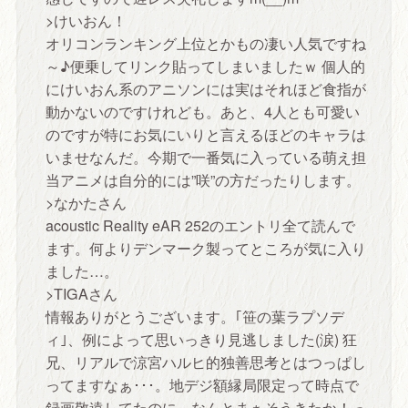
>けいおん！
オリコンランキング上位とかもの凄い人気ですね
～♪便乗してリンク貼ってしまいましたｗ 個人的
にけいおん系のアニソンには実はそれほど食指が
動かないのですけれども。あと、4人とも可愛い
のですが特にお気にいりと言えるほどのキャラは
いませなんだ。今期で一番気に入っている萌え担
当アニメは自分的には”咲”の方だったりします。
>なかたさん
acoustic Reality eAR 252のエントリ全て読んで
ます。何よりデンマーク製ってところが気に入り
ました…。
>TIGAさん
情報ありがとうございます。｢笹の葉ラプソデ
ィ｣、例によって思いっきり見逃しました(涙) 狂
兄、リアルで涼宮ハルヒ的独善思考とはつっぱし
ってますなぁ･･･。地デジ額縁局限定って時点で
録画敬遠してたのに、なんとまぁそうきたか！っ