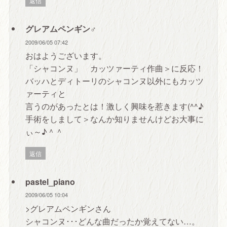
返信
グレアムペンギン♂
2009/06/05 07:42
おはようございます。
「シャコンヌ」 カッツァーティ作曲＞に反応！
バッハとディトーリのシャコンヌ以外にもカッツ
ァーティと
言うのがあったとは！激しく興味を惹きます(^^♪
手術をしまして＞なんか知りませんけどお大事に
ぃ～♪＾＾
返信
pastel_piano
2009/06/05 10:04
>グレアムペンギンさん
シャコンヌ･･･どんな曲だったか覚えてない…。