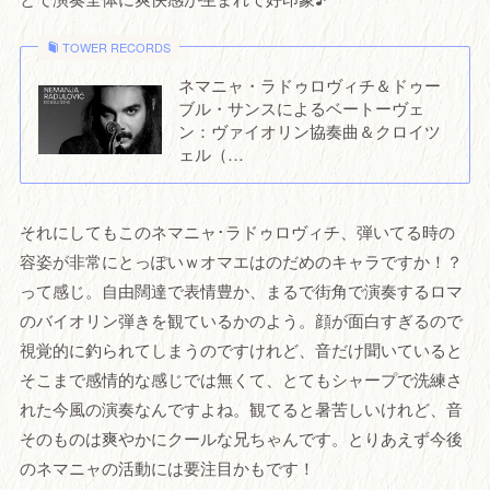
TOWER RECORDS
ネマニャ・ラドゥロヴィチ＆ドゥー
ブル・サンスによるベートーヴェ
ン：ヴァイオリン協奏曲＆クロイツ
ェル（…
それにしてもこのネマニャ･ラドゥロヴィチ、弾いてる時の
容姿が非常にとっぽいｗオマエはのだめのキャラですか！？
って感じ。自由闊達で表情豊か、まるで街角で演奏するロマ
のバイオリン弾きを観ているかのよう。顔が面白すぎるので
視覚的に釣られてしまうのですけれど、音だけ聞いていると
そこまで感情的な感じでは無くて、とてもシャープで洗練さ
れた今風の演奏なんですよね。観てると暑苦しいけれど、音
そのものは爽やかにクールな兄ちゃんです。とりあえず今後
のネマニャの活動には要注目かもです！