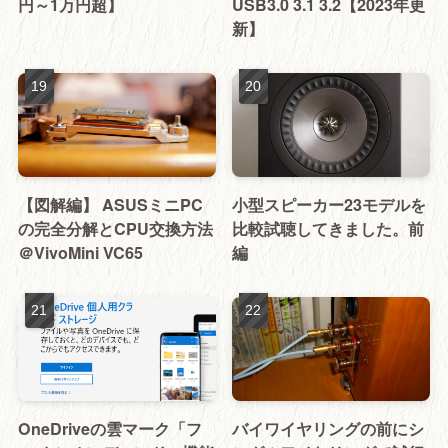
円～1万円超】
USB3.0 3.1 3.2【2023年更
新】
【図解編】 ASUSミニPC
小型スピーカー23モデルを
の完全分解とCPU交換方法
比較試聴してきました。前
＠VivoMini VC65
編
OneDriveの雲マーク「フ
バイワイヤリングの前にシ