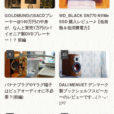
GOLDMUNDのSACDプレ
WD_BLACK SN770 NVMe
ーヤー@140万円の中身
SSD 購入レビュー♪【低発
が、なんと実売1万円のパ
熱＆低消費電力】
イオニア製DVDプレーヤ
ー！？ 前編
バナナプラグやYラグ端子
DALI MENUET デンマーク
はピュアオーディオに不必
製ブックシェルフスピーカ
要？(前編)
ーのレビューです…( ੭ ･ᴗ･
)੭♡