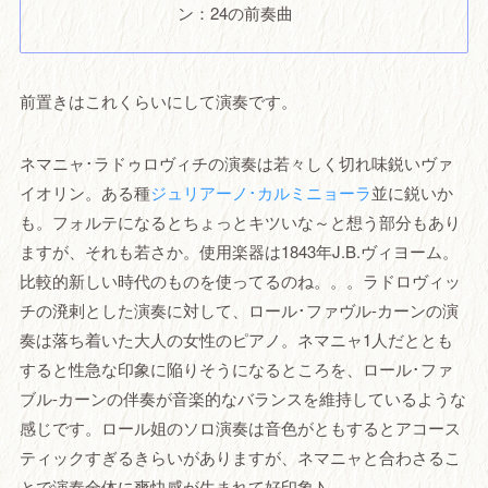
ン：24の前奏曲
前置きはこれくらいにして演奏です。
ネマニャ･ラドゥロヴィチの演奏は若々しく切れ味鋭いヴァ
イオリン。ある種
ジュリアーノ･カルミニョーラ
並に鋭いか
も。フォルテになるとちょっとキツいな～と想う部分もあり
ますが、それも若さか。使用楽器は1843年J.B.ヴィヨーム。
比較的新しい時代のものを使ってるのね。。。ラドロヴィッ
チの溌剌とした演奏に対して、ロール･ファヴル-カーンの演
奏は落ち着いた大人の女性のピアノ。ネマニャ1人だととも
すると性急な印象に陥りそうになるところを、ロール･ファ
ブル-カーンの伴奏が音楽的なバランスを維持しているような
感じです。ロール姐のソロ演奏は音色がともするとアコース
ティックすぎるきらいがありますが、ネマニャと合わさるこ
とで演奏全体に爽快感が生まれて好印象♪