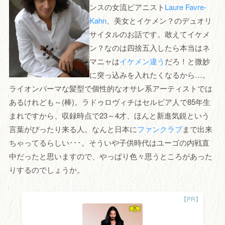
ンスの女流ピアニスト
Laure Favre-
Kahn
、美女とイケメン？のデュオリ
サイタルのお話です。敢えてイケメ
ン？なのは四捨五入したら本当はネ
マニャは
イケメン違う
だろ！と微妙
に突っ込みを入れたくなるから…。
ライオンパーマな髪型で個性的なオサレ系アーティストでは
あるけれども～(棒)。ラドゥロヴィチはセルビア人で85年生
まれですから、収録時点で23～4才、ほんと新進気鋭という
言葉がぴったり来る人。なんと日本に
ファンクラブ
まで出来
ちゃってるらしい･･･。そういや子供時代はユーゴの内戦直
中だったと思いますので、やっぱり色々思うところがあった
りするのでしょうか。