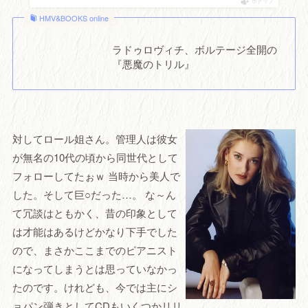
ポチップ
HMV&BOOKS online
ラドゥロヴィチ、ボルテージ全開の
『悪魔のトリル』
対してロール姐さん。管理人は彼女
が無名の10代の頃から同世代として
フォローしてたぉｗ 当時から美人で
した。そして巨○だった…。 な～ん
て冗談はともかく、昔の印象として
は才能はあるけどかなり下手でした
ので、まさかここまでのピアニスト
になってしまうとは思っていなかっ
たのです。けれども、今では主にシ
ョパン弾きとしてCDもいくつかリリ