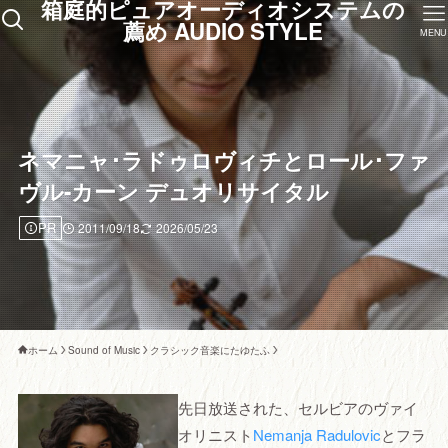
箱庭的ピュアオーディオシステムの
薦め AUDIO STYLE
MENU
ネマニャ･ラドゥロヴィチとロール･ファ
ヴル-カーン デュオリサイタル
PR
2011/09/18
2026/05/23
ホーム
Sound of Music
クラシック音楽にたゆたふ
先日放送された、セルビアのヴァイ
オリニスト
Nemanja Radulovic
とフラ