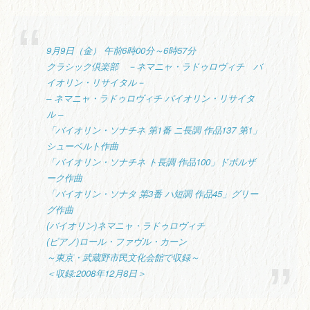
9月9日（金） 午前6時00分～6時57分
クラシック倶楽部 －ネマニャ・ラドゥロヴィチ バ
イオリン・リサイタル－
– ネマニャ・ラドゥロヴィチ バイオリン・リサイタ
ル –
「バイオリン・ソナチネ 第1番 ニ長調 作品137 第1」
シューベルト作曲
「バイオリン・ソナチネ ト長調 作品100」ドボルザ
ーク作曲
「バイオリン・ソナタ 第3番 ハ短調 作品45」グリー
グ作曲
(バイオリン)ネマニャ・ラドゥロヴィチ
(ピアノ)ロール・ファヴル・カーン
～東京・武蔵野市民文化会館で収録～
＜収録:2008年12月8日＞