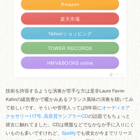
Amazon
楽天市場
Yahoo!ショッピング
TOWER RECORDS
HMV&BOOKS online
ポチップ
技術を誇張するような演奏が苦手な方は是非Laure Favre-
Kahnの緩急豊かで暖かみあるフランス風味の演奏を聴いてみ
て欲しいです。そういや管理人ってば6年前に
オーディオア
クセサリー117号､高音質サンプラーCD
の話題でもちょっと
彼女に触れてました。CDは廃盤などでなかなか手に入りにく
いものも多いですけれど、
Spotify
でも彼女が今までリリース