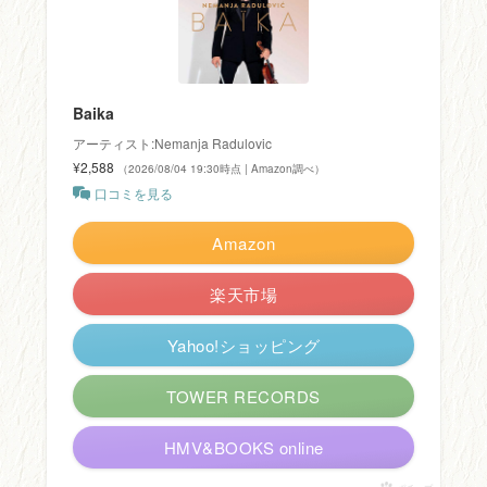
Baika
アーティスト:Nemanja Radulovic
¥2,588
（2026/08/04 19:30時点 | Amazon調べ）
口コミを見る
Amazon
楽天市場
Yahoo!ショッピング
TOWER RECORDS
HMV&BOOKS online