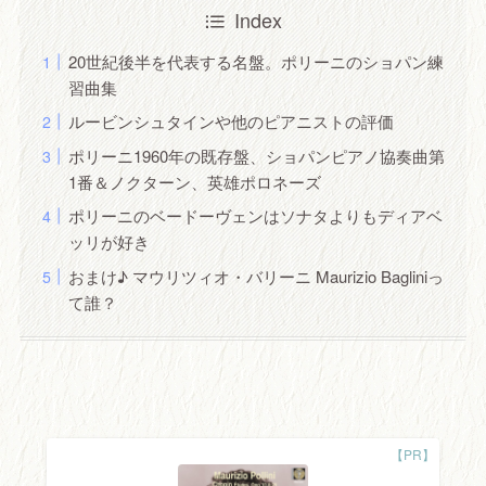
Index
20世紀後半を代表する名盤。ポリーニのショパン練
習曲集
ルービンシュタインや他のピアニストの評価
ポリーニ1960年の既存盤、ショパンピアノ協奏曲第
1番＆ノクターン、英雄ポロネーズ
ポリーニのベードーヴェンはソナタよりもディアベ
ッリが好き
おまけ♪ マウリツィオ・バリーニ Maurizio Bagliniっ
て誰？