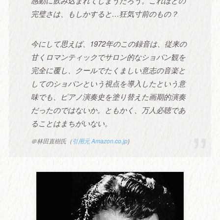
感動に飲み込まれてしまうだろう。これほどの
完璧さは、もしかすると…狂気寸前のもの？
今にして思えば、1972年のこの録音は、従来の
甘くロマンティックでサロン的なショパン観を
完全に覆し、クールでたくましい意志の音楽と
してのショパンという視点を導入したという意
味でも、ピアノ演奏史を塗り替えた画期的演奏
だったのではないか。ともかく、万人必聴であ
ることはまちがいない。
＠林田直樹氏（
引用元 Amazon.co.jp
)