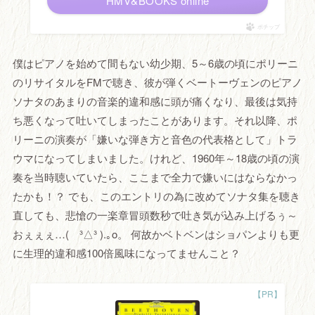
HMV&BOOKS online
ポチップ
僕はピアノを始めて間もない幼少期、5～6歳の頃にポリーニ
のリサイタルをFMで聴き、彼が弾くベートーヴェンのピアノ
ソナタのあまりの音楽的違和感に頭が痛くなり、最後は気持
ち悪くなって吐いてしまったことがあります。それ以降、ポ
リーニの演奏が「嫌いな弾き方と音色の代表格として」トラ
ウマになってしまいました。けれど、1960年～18歳の頃の演
奏を当時聴いていたら、ここまで全力で嫌いにはならなかっ
たかも！？ でも、このエントリの為に改めてソナタ集を聴き
直しても、悲愴の一楽章冒頭数秒で吐き気が込み上げるぅ～
おぇぇぇ…( ³△³ ).｡o。 何故かベトベンはショパンよりも更
に生理的違和感100倍風味になってませんこと？