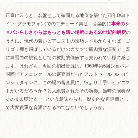
正直に云うと、名盤として確固たる地位を築いた72年DG(ド
イツ･グラモフォン)でのエチュード集は、音楽的に
本来のシ
ョパンらしさからはもっとも遠い場所にある20世紀的解釈
の
うえに、現代の若いピアニストの技巧レベルからすれば、ゴ
リゴリ弾き飛ばしているだけのガサツで筋肉質な演奏で、既
に練習曲の規範としての教則的価値すら失われてい様に感じ
ます。けれども、今回の初出音源は、1960年第6回ショパン
国際ピアノコンクールの審査員だったアルトゥール･ルービ
ンシュタインに、この場の審査員に、彼より上手いピアニス
トがいるだろうか？と大絶賛されたその演奏。当時の演奏が
そのまま聴ける･･･という意味からも、歴史的な再評価とし
て大変貴重な音源になるのではないでしょうか。