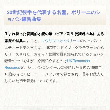
20世紀後半を代表する名盤。ポリーニのシ
ョパン練習曲集
生まれ持った音楽的才能の無いピアノ科生徒諸君の為にある
悪魔の聖典…。
こと、
マウリツィオ･ポリーニ
のショパン・
エチュード集と言えば、1972年にドイツ・グラモフォンから
リリースされた、おそらく世間で最も知られているショパン
録音の一つですが、今回紹介するのは
UK Testament
Recoards
盤。ショパンコンクールに優勝した直後の1960年、
18歳の時にアビーロードスタジオで録音され、長年お蔵入り
していた初出音源についてです。