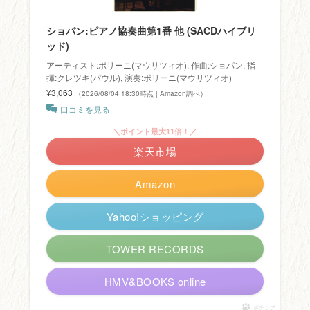
ショパン:ピアノ協奏曲第1番 他 (SACDハイブリ
ッド)
アーティスト:ポリーニ(マウリツィオ), 作曲:ショパン, 指
揮:クレツキ(パウル), 演奏:ポリーニ(マウリツィオ)
¥3,063
（2026/08/04 18:30時点 | Amazon調べ）
口コミを見る
＼ポイント最大11倍！／
楽天市場
Amazon
Yahoo!ショッピング
TOWER RECORDS
HMV&BOOKS online
ポチップ