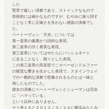
した
堅実で厳しい演奏であり、ストイックなもので
技術的には確かなものですが、むやみに振り回す
ことなく常に正確さを失わない感覚の演奏でし
た。
ベートーヴェン「月光」については
第一楽章の厳粛かつ詩的な表現。
第二楽章の渋く着実な表現。
第三楽章についてはやたらにパッショネート
に走ることなく、朗々とした表現。
この第三楽章の高音部でこそベーゼンドルファー
の硬質な響きを生かした表現で、スタインウェイ
での一般的な演奏で想像されるものとは一線と
画したものでした。
彼女の演奏にベートーヴェンとシューマンは完全
に「ハマっている」
という以外にありません。
そう考えると２０１２／３／２４に横浜みなとみ