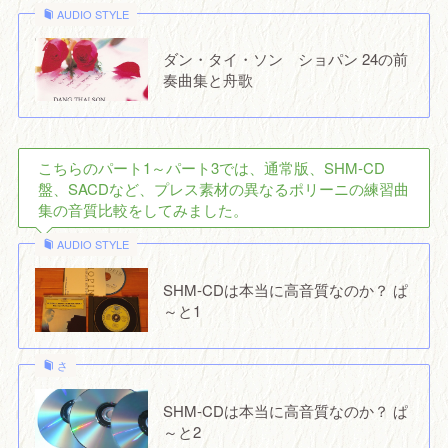
AUDIO STYLE
ダン・タイ・ソン ショパン 24の前
奏曲集と舟歌
こちらのパート1～パート3では、通常版、SHM-CD
盤、SACDなど、プレス素材の異なるポリーニの練習曲
集の音質比較をしてみました。
AUDIO STYLE
SHM-CDは本当に高音質なのか？ ぱ
～と1
さ
SHM-CDは本当に高音質なのか？ ぱ
～と2