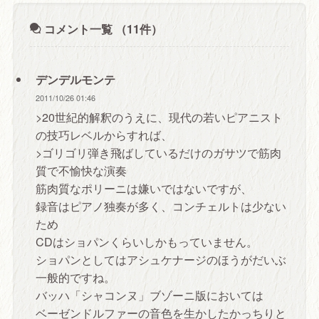
コメント一覧
（11件）
デンデルモンテ
2011/10/26 01:46
>20世紀的解釈のうえに、現代の若いピアニスト
の技巧レベルからすれば、
>ゴリゴリ弾き飛ばしているだけのガサツで筋肉
質で不愉快な演奏
筋肉質なポリーニは嫌いではないですが、
録音はピアノ独奏が多く、コンチェルトは少ない
ため
CDはショパンくらいしかもっていません。
ショパンとしてはアシュケナージのほうがだいぶ
一般的ですね。
バッハ「シャコンヌ」ブゾーニ版においては
ベーゼンドルファーの音色を生かしたかっちりと