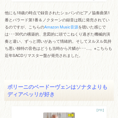
他にも18歳の時点で録音されたショパンのピアノ協奏曲第1
番とバラード第1番＆ノクターンの録音は既に発売されてい
るのですが、こちらの
Amazon Music音源
を聴いた感じで
は･･･30代の構築的、意図的に頭でこねくり過ぎた機械的演
奏と違い、ずっと潤いがあって情緒的。そしてヌルヌル気持
ち悪い独特の音色はどうも当時から片鱗が･･･…。※こちらも
近年SACDリマスター盤が発売されました。
ポリーニのベードーヴェンはソナタよりも
ディアベッリが好き