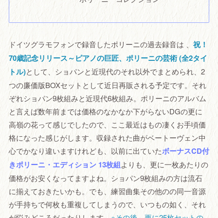
ドイツグラモフォンで録音したポリーニの過去録音は 、
祝！
70歳記念リリース～ピアノの巨匠、ポリーニの芸術 (全2タイ
トル)
として、ショパンと近現代のそれ以外でまとめられ、2
つの廉価版BOXセットとして近日再販される予定です。それ
ぞれショパン9枚組みと近現代6枚組み。ポリーニのアルバム
と言えば数年前までは価格のなかなか下がらないDGの更に
高嶺の花って感じでしたので、ここ最近はもの凄くお手頃価
格になった感じがします。収録された曲がベートーヴェン中
心でかなり違いますけれども、以前に出ていた
ボーナスCD付
きポリーニ・エディション 13枚組
よりも、更に一枚あたりの
価格がお安くなってますよね。ショパン9枚組みの方は流石
に揃えておきたいかも。でも、練習曲集その他のの同一音源
が手持ちで何枚も重複してしまうので、いつもの如く、それ
が悩みどころだったりします。
※その後、更に25枚セットの