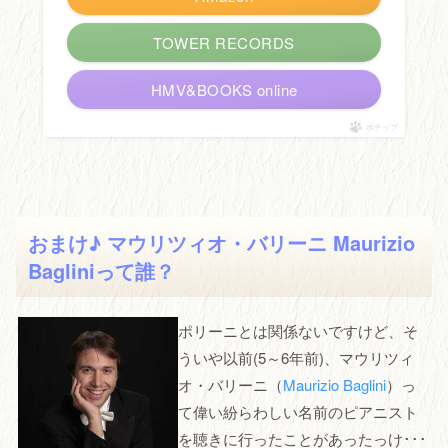
TOWER RECORDS
HMV&BOOKS online
ポチップ
おまけ♪ マウリツィオ・バリーニ Maurizio
Bagliniって誰？
ポリーニとは関係ないですけど、そ
ういや以前(5～6年前)、マウリツィ
オ・バリーニ（
Maurizio Baglini
）っ
て偉い紛らわしい名前のピアニスト
を聴きに行ったことがあったっけ･･･