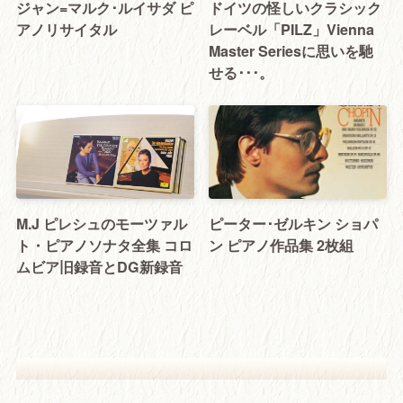
ジャン=マルク･ルイサダ ピ
ドイツの怪しいクラシック
アノリサイタル
レーベル「PILZ」Vienna
Master Seriesに思いを馳
せる･･･。
M.J ピレシュのモーツァル
ピーター･ゼルキン ショパ
ト・ピアノソナタ全集 コロ
ン ピアノ作品集 2枚組
ムビア旧録音とDG新録音