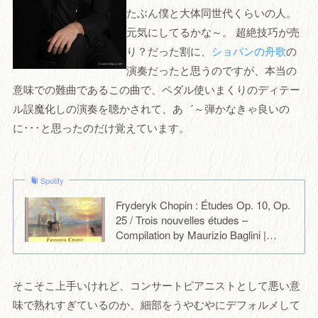
たぶん僕と大体同世代くらいの人。
元気にしてるかな～。 超絶技巧が売
り？だった割に、
ショパンの舟歌
の
演奏だったと思うのですが、本当の
意味での難曲であるこの曲で、ペダル使いまくりのディテー
ル誤魔化しの演奏を聴かされて、あ゛～弾かなきゃ良いの
に･･･と思ったのだけ覚えています。
Spotify
Fryderyk Chopin : Études Op. 10, Op.
25 / Trois nouvelles études –
Compilation by Maurizio Baglini |…
そこそこ上手いけれど、コンサートピアニストとして悪い意
味で熟れすぎているのか、細部をうやむやにデフォルメして