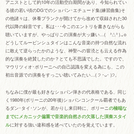
アニストとして約10年の活動空白期間があり、今知られてい
る彼の若い頃のDGでのショパン･エチュード集(練習曲集)そ
の他諸々は、休養ブランクが開けてから改めて収録された30
代以降の録音です。私は･･･今このエントリを書きながらも
聴いていますが、やっぱりこの演奏が大ッ嫌い…( ³△³ ).｡o
どうしてルービンシュタインはこんな音楽の持つ自然な流れ
に敢えて逆らったかのような、神聖への冒涜とも云える作為
的な演奏を絶賛したのか？とても不思議でした。ですので、
マウリツィオ･ポリーニへの自己認識を変える為にも、この
初出音源での演奏をすっごい聴いてみたい…( ੭ ･ᴗ･ )੭。
ちなみに僕が最も好きなショパン弾きの代表格である、同じ
く1980年(ポリーニの20年後)ショパンコンクール覇者でもあ
るダン･タイ･ソンが、若かりし来日時に、ポリーニ
の極端な
までにメカニック偏重で音楽的自然さの欠落した演奏スタイ
ル
に対する強い違和感を述べていたのを覚えています。