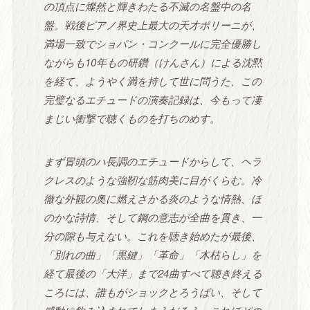
の頂点に燦然と輝きわたる不滅の名盤中の名
盤。戦後ピアノ界史上最大の天才ポリーニが、
満場一致でショパン・コンクールに完全優勝し
ながらも10年もの研鑽（けんさん）による沈黙
を経て、ようやく満を持して世に問うた、この
完璧なるエチュードの演奏記録は、今もって凄
まじい衝撃で聴くものを打ちのめす。
まず冒頭のハ長調のエチュードからして、ヘラ
クレスのような強靭な筋肉美に目がくらむ。冷
徹な外観の奥に燃えさかる炎のような情熱、ほ
のかな詩情、そして鋼の意志が全曲を貫き、一
分の隙も与えない。これを聴き始めたが最後、
「別れの曲」「黒鍵」「革命」「木枯らし」を
経て最後の「大洋」まで24曲すべて聴き終える
ころには、誰もがショックとろうばい、そして