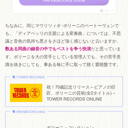
ポチップ
ちなみに、同じマウリツィオ･ポリーニのベートーヴェンで
も、「ディアベッリの主題による変奏曲」については、不思
議と音色の気持ち悪さをさほど強く感じないと云いますか、
数ある同曲の録音の中でもベストを争う快演
だと思っていま
す。ポリーニを大の苦手としている管理人でも、その苦手意
識を抜きにしても、事ある毎に手に取って聴く愛聴盤です。
TOWER RECORDS
祝！70歳記念リリース～ピアノの巨
匠、ポリーニの芸術(全2タイトル) –
TOWER RECORDS ONLINE
HMV&BOOKS online
ポリーニ・コレクション