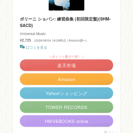
ポリーニ ショパン: 練習曲集 (初回限定盤)(SHM-
SACD)
Universal Music
¥2,725
（2026/08/04 18:28時点 | Amazon調べ）
口コミを見る
＼ポイント最大11倍！／
楽天市場
Amazon
Yahoo!ショッピング
TOWER RECORDS
HMV&BOOKS online
ポチップ