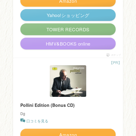
Amazon
Yahoo!ショッピング
TOWER RECORDS
HMV&BOOKS online
ポチップ
Pollini Edition (Bonus CD)
Dg
口コミを見る
Amazon