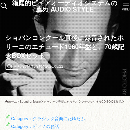
箱庭的ピュアオーディオシステムの
薦め AUDIO STYLE
MENU
ショパンコンクール直後に録音されたポ
リーニのエチュード1960年盤と、70歳記
念BOXセット
PR
2011/10/21
2026/05/22
ホーム
Sound of Music
クラシック音楽にたゆたふ
クラシック激安CD-BOX収集記
Category：クラシック音楽にたゆたふ
Category：ピアノのお話