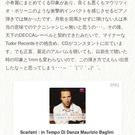
小奇麗にまとめてくる印象があり、良くも悪くもマウリツィ
オ・ポリーニのような衝撃的インパクトを感じさせるピアノ
弾きでは無かったです。舟歌を混濁させずに弾けない人は本
当の意味でのテクニシャンじゃ無いと思うの･･･。その後、
天下のDECCAレーベルと契約できたみたいで、マイナーな
Tudor Recordsその他含め、CDがコンスタントに出ていま
す。でも正直、最近のアルバムを聴いても、以前生で聴いた
時の印象と1mmも変わらないので、この弾き方でえらい出世
したな～と思ってしまう･･･～゜゜(´▽｀｡)°゜。
Scarlatti : in Tempo Di Danza Maurizio Baglini