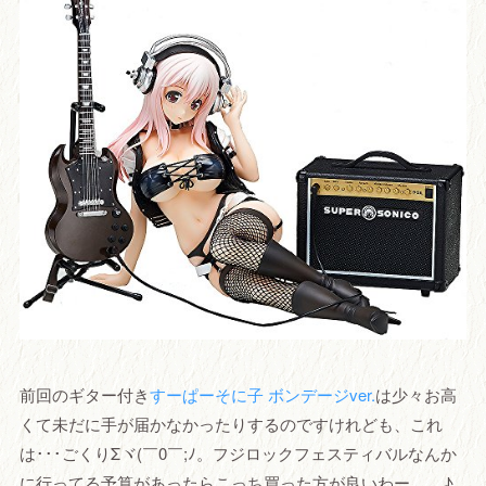
前回のギター付き
すーぱーそに子 ボンデージver.
は少々お高
くて未だに手が届かなかったりするのですけれども、これ
は･･･ごくりΣヾ(￣0￣;ﾉ。フジロックフェスティバルなんか
に行ってる予算があったらこっち買った方が良いわー…。♪