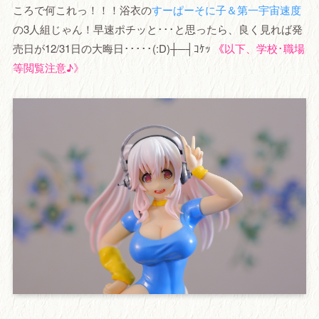
ころで何これっ！！！浴衣の
すーぱーそに子＆第一宇宙速度
の3人組じゃん！早速ポチッと･･･と思ったら、良く見れば発
売日が12/31日の大晦日･････(:D)┼─┤ｺｹｯ
《以下、学校･職場
等閲覧注意♪》