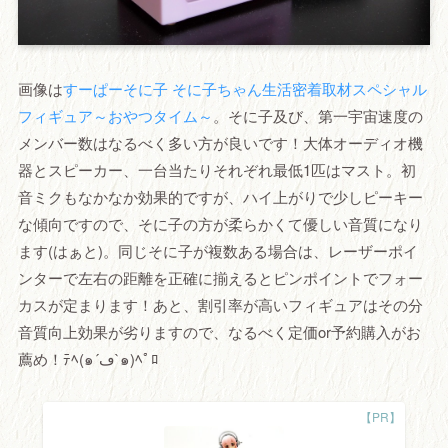
画像は
すーぱーそに子 そに子ちゃん生活密着取材スペシャル
フィギュア～おやつタイム～
。そに子及び、第一宇宙速度の
メンバー数はなるべく多い方が良いです！大体オーディオ機
器とスピーカー、一台当たりそれぞれ最低1匹はマスト。初
音ミクもなかなか効果的ですが、ハイ上がりで少しピーキー
な傾向ですので、そに子の方が柔らかくて優しい音質になり
ます(はぁと)。同じそに子が複数ある場合は、レーザーポイ
ンターで左右の距離を正確に揃えるとピンポイントでフォー
カスが定まります！あと、割引率が高いフィギュアはその分
音質向上効果が劣りますので、なるべく定価or予約購入がお
薦め！ﾃﾍ(๑´ڡ`๑)ﾍﾟﾛ