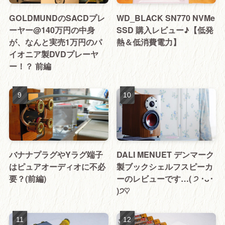
GOLDMUNDのSACDプレ
WD_BLACK SN770 NVMe
ーヤー@140万円の中身
SSD 購入レビュー♪【低発
が、なんと実売1万円のパ
熱＆低消費電力】
イオニア製DVDプレーヤ
ー！？ 前編
バナナプラグやYラグ端子
DALI MENUET デンマーク
はピュアオーディオに不必
製ブックシェルフスピーカ
要？(前編)
ーのレビューです…( ੭ ･ᴗ･
)੭♡