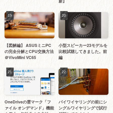
新】
【図解編】 ASUSミニPC
小型スピーカー23モデルを
の完全分解とCPU交換方法
比較試聴してきました。前
＠VivoMini VC65
編
OneDriveの雲マーク「フ
バイワイヤリングの前にシ
ァイル オンデマンド」機能
ングルワイヤリングで試行