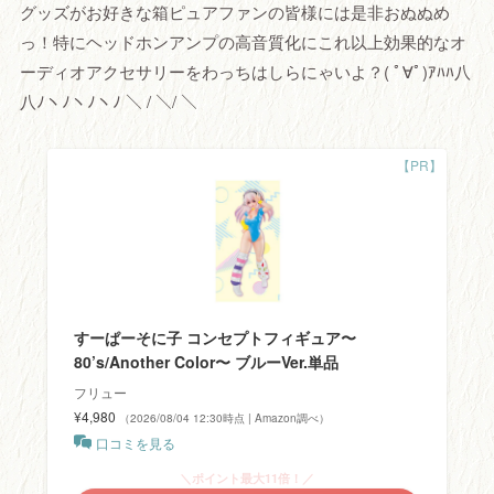
グッズがお好きな箱ピュアファンの皆様には是非おぬぬめ
っ！特にヘッドホンアンプの高音質化にこれ以上効果的なオ
ーディオアクセサリーをわっちはしらにゃいよ？( ﾟ∀ﾟ)ｱﾊﾊ八
八ﾉヽﾉヽﾉヽﾉ ＼ / ＼/ ＼
すーぱーそに子 コンセプトフィギュア〜
80’s/Another Color〜 ブルーVer.単品
フリュー
¥4,980
（2026/08/04 12:30時点 | Amazon調べ）
口コミを見る
＼ポイント最大11倍！／