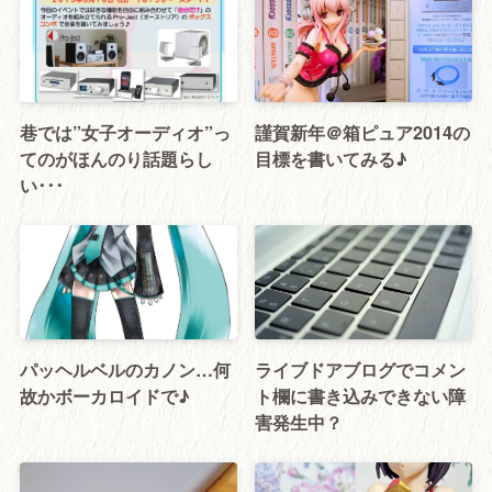
巷では”女子オーディオ”っ
謹賀新年＠箱ピュア2014の
てのがほんのり話題らし
目標を書いてみる♪
い･･･
パッヘルベルのカノン…何
ライブドアブログでコメン
故かボーカロイドで♪
ト欄に書き込みできない障
害発生中？