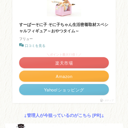
すーぱーそに子 そに子ちゃん生活密着取材スペシ
ャルフィギュア～おやつタイム～
フリュー
口コミを見る
＼ポイント最大11倍！／
楽天市場
Amazon
Yahoo!ショッピング
ポチップ
↓管理人が今狙っているのがこちら [PR]↓