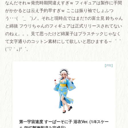
なんだそれｗ発売時期間違えすぎｗ フィギュアは製作に手間
がかかるとは云え予約早すぎｗ ここは振り袖でしょふつ
う･･･( ´_ゝ`)ノ。それと現時点ではまだ↑の富士見 鈴ちゃん
と綿抜 フウリちゃんのフィギュアは正式リリースされてない
のねぇ。。。見て思ったけど綿菓子はプラスチックじゃなく
て文字通りのコットン素材にして欲しいと思ひまする～゜゜
(´▽｀｡)°゜。
第一宇宙速度 すーぱーそに子 浴衣Ver. (1/8スケー
ル PVC製塗装済み完成品)