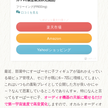
フリーイング(FREEing)
口コミを見る
＼ポイント最大11倍！／
楽天市場
Amazon
Yahoo!ショッピング
ポチップ
最近、部屋中にすーぱーそに子フィギュアが溢れかえってい
る箱ピュア管理人、そに子が既に6～7匹に増殖してしまい、
これはいつもの羞恥プレイとして公開した方が良いかにゃ
～？なんて思案しているところでありんすｗ、特になんと言
ってもすーぱーそに子、
オーディオ機器の天板に載せるだけ
で第一宇宙速度で高音質化
しますので、オカルトオーディオ