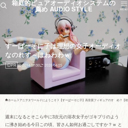
箱庭的ピュアオーディオシステムの
薦め AUDIO STYLE
MENU
すーぱーそに子は理想の女子オーディオ
なのれす～はわわわｗ
PR
2014/07/30
2026/04/25
ホーム
アニヲタワールドにようこそ
【すーぱーそに子】高音質フィギュアのすゝめ？【初
週末になるとそこら中に3次元の浴衣女子がゴキブリのよう
に沸き始める今日この頃、皆さん如何お過ごしですか？ｗ と