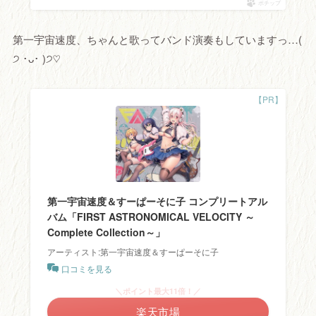
ポチップ
第一宇宙速度、ちゃんと歌ってバンド演奏もしていますっ…(
੭ ･ᴗ･ )੭♡
第一宇宙速度＆すーぱーそに子 コンプリートアル
バム「FIRST ASTRONOMICAL VELOCITY ～
Complete Collection～」
アーティスト:第一宇宙速度＆すーぱーそに子
口コミを見る
＼ポイント最大11倍！／
楽天市場