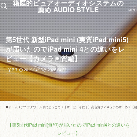
箱庭的ピュアオーディオシステムの
薦め AUDIO STYLE
MENU
第5世代 新型iPad mini (実質iPad mini5)
が届いたのでiPad mini 4との違いをレ
ビュー【カメラ画質編】
PR
2019/04/08
2026/04/08
ホーム
アニヲタワールドにようこそ
【すーぱーそに子】高音質フィギュアのすゝめ？【初
【第5世代iPad mini(無印)が届いたのでiPad mini4との違いを
レビュー】