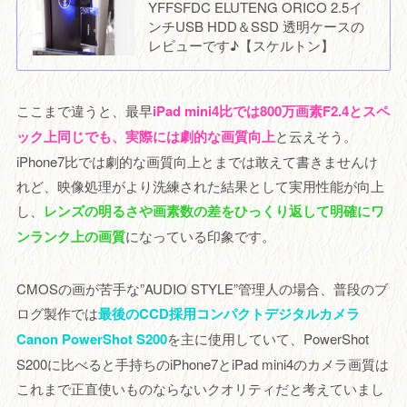
YFFSFDC ELUTENG ORICO 2.5イ
ンチUSB HDD＆SSD 透明ケースの
レビューです♪【スケルトン】
ここまで違うと、最早
iPad mini4比では800万画素F2.4とスペ
ック上同じでも、実際には劇的な画質向上
と云えそう。
iPhone7比では劇的な画質向上とまでは敢えて書きませんけ
れど、映像処理がより洗練された結果として実用性能が向上
し、
レンズの明るさや画素数の差をひっくり返して明確にワ
ンランク上の画質
になっている印象です。
CMOSの画が苦手な”AUDIO STYLE”管理人の場合、普段のブ
ログ製作では
最後のCCD採用コンパクトデジタルカメラ
Canon PowerShot S200
を主に使用していて、PowerShot
S200に比べると手持ちのiPhone7とiPad mini4のカメラ画質は
これまで正直使いものならないクオリティだと考えていまし