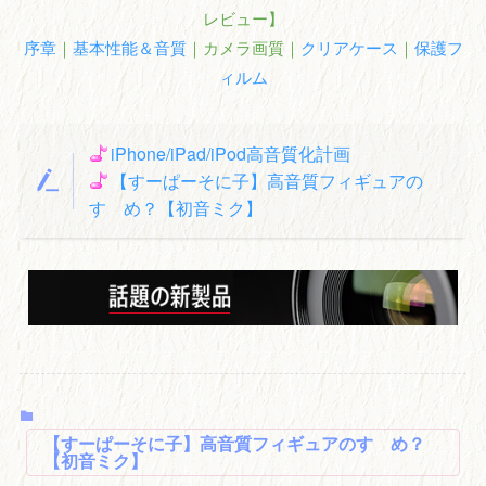
レビュー】
序章
｜
基本性能＆音質
｜カメラ画質｜
クリアケース
｜
保護フ
ィルム
iPhone/iPad/iPod高音質化計画
【すーぱーそに子】高音質フィギュアの
すゝめ？【初音ミク】
【すーぱーそに子】高音質フィギュアのすゝめ？
【初音ミク】