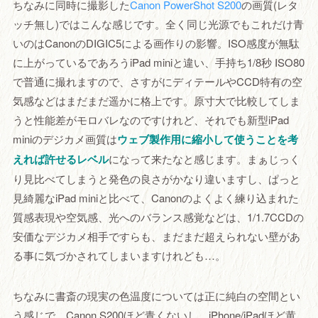
ちなみに同時に撮影した
Canon PowerShot S200
の画質(レタ
ッチ無し)ではこんな感じです。全く同じ光源でもこれだけ青
いのはCanonのDIGIC5による画作りの影響。ISO感度が無駄
に上がっているであろうiPad miniと違い、手持ち1/8秒 ISO80
で普通に撮れますので、さすがにディテールやCCD特有の空
気感などはまだまだ遥かに格上です。原寸大で比較してしま
うと性能差がモロバレなのですけれど、それでも新型iPad
miniのデジカメ画質は
ウェブ製作用に縮小して使うことを考
えれば許せるレベル
になって来たなと感じます。まぁじっく
り見比べてしまうと発色の良さがかなり違いますし、ぱっと
見綺麗なiPad miniと比べて、Canonのよくよく練り込まれた
質感表現や空気感、光へのバランス感覚などは、1/1.7CCDの
安価なデジカメ相手ですらも、まだまだ超えられない壁があ
る事に気づかされてしまいますけれども…。
ちなみに書斎の現実の色温度については正に純白の空間とい
う感じで、Canon S200ほど青くないし、iPhone/iPadほど黄