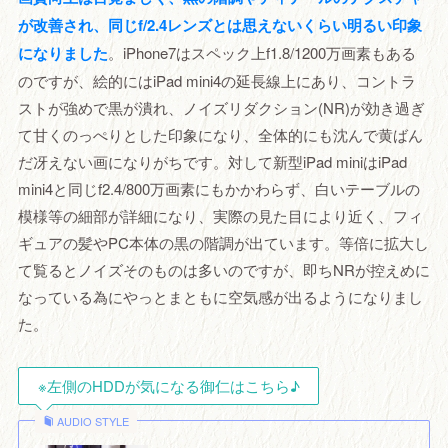
が改善され、同じf/2.4レンズとは思えないくらい明るい印象
になりました
。iPhone7はスペック上f1.8/1200万画素もある
のですが、絵的にはiPad mini4の延長線上にあり、コントラ
ストが強めで黒が潰れ、ノイズリダクション(NR)が効き過ぎ
て甘くのっぺりとした印象になり、全体的にも沈んで黄ばん
だ冴えない画になりがちです。対して新型iPad miniはiPad
mini4と同じf2.4/800万画素にもかかわらず、白いテーブルの
模様等の細部が詳細になり、実際の見た目により近く、フィ
ギュアの髪やPC本体の黒の階調が出ています。等倍に拡大し
て覧るとノイズそのものは多いのですが、即ちNRが控えめに
なっている為にやっとまともに空気感が出るようになりまし
た。
※左側のHDDが気になる御仁はこちら♪
AUDIO STYLE