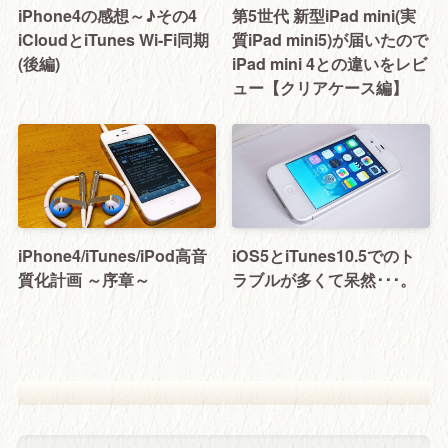
iPhone4の感想～♪その4
第5世代 新型iPad mini(実
iCloudとiTunes Wi-Fi同期
質iPad mini5)が届いたので
(後編)
iPad mini 4との違いをレビ
ュー【クリアケース編】
iPhone4/iTunes/iPod高音
iOS5とiTunes10.5でのト
質化計画 ～序章～
ラブルが多くて呆然･･･。