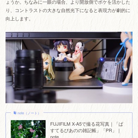
ょうか。ちなみに一眼の場合、より開放側でボケを活かした
り、コントラストの大きな自然光下になると表現力が劇的に
向上します。
note（ノート）
FUJIFILM X-A5で撮る花写真｜「ぱ
すてるぴあのの雑記帳」「PR」｜
note