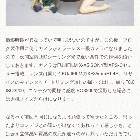
撮影時期が異なっていて申し訳ないのですが、この後、ブロ
グ製作用に使うカメラがミラーレス一眼カメラになりました
ので、夜間室内LEDシーリング光で近い条件での作例を紹介
しておきます。カメラはFUJIFILM X-A5 SONY製APS-Cセン
サー搭載。レンズは同じくFUJIFILMのXF35mmF1.4R。リサ
イズのみでレタッチ･トリミング無しの撮って出し。絞りF8.0
ISO3200。コンデジで同様に感度ISO3200で撮影した場合に
は大概ノイズだらけになります。
なるべく前回と同じになるよう頑張って寄せたところ、思っ
たよりコンデジとの違いが出なくてあれっ？て感じかも。と
は云え立体感や質感の次元が違うのがお判りいただけるでし