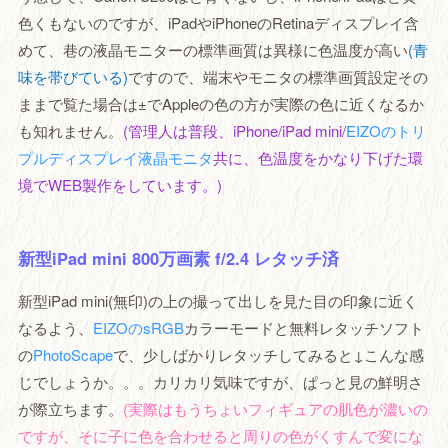
色くもないのですが、iPadやiPhoneのRetinaディスプレイ含
めて、巷の液晶モニターの標準画質は異様に色温度が高い
(青
味を帯びている)
ですので、端末やモニタの標準画質設定その
ままで覧た場合は±でAppleの色の方が実際の色に近くなるか
も知れません。
(管理人は普段、iPhone/iPad mini/
EIZOのトリ
プルディスプレイ液晶モニタ
共に、色温度をかなり下げた環
境でWEB製作をしています。)
新型iPad mini 800万画素 f/2.4 レタッチ済
新型iPad mini(無印)の上の撮って出しを見た目の印象に近く
なるよう、
EIZOのsRGB
カラーモードと無料レタッチソフト
の
PhotoScape
で、少しばかりレタッチしてみると↓こんな感
じでしょうか。。。カリカリ気味ですが、ぱっと見の鮮明さ
が際立ちます。
(実際はもうちょいフィギュアの肌色が濃いの
ですが、そに子に色を合わせると周りの色がくすんで変にな