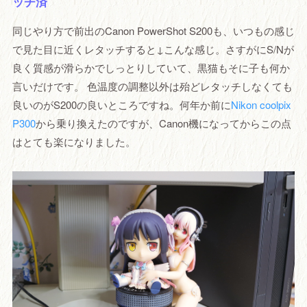
ッチ済
同じやり方で前出のCanon PowerShot S200も、いつもの感じ
で見た目に近くレタッチすると↓こんな感じ。さすがにS/Nが
良く質感が滑らかでしっとりしていて、黒猫もそに子も何か
言いだけです。 色温度の調整以外は殆どレタッチしなくても
良いのがS200の良いところですね。何年か前に
Nikon coolpix
P300
から乗り換えたのですが、Canon機になってからこの点
はとても楽になりました。