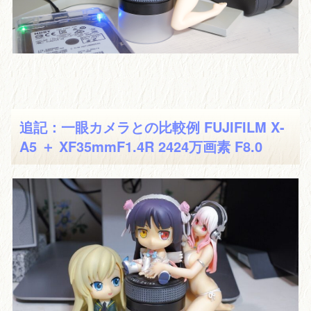
追記：一眼カメラとの比較例 FUJIFILM X-
A5 ＋ XF35mmF1.4R 2424万画素 F8.0