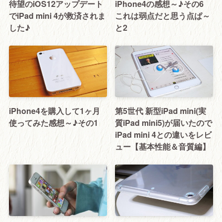
待望のiOS12アップデート
iPhone4の感想～♪その6
でiPad mini 4が救済されま
これは弱点だと思う点ぱ～
した♪
と2
iPhone4を購入して1ヶ月
第5世代 新型iPad mini(実
使ってみた感想～♪その1
質iPad mini5)が届いたので
iPad mini 4との違いをレビ
ュー【基本性能＆音質編】