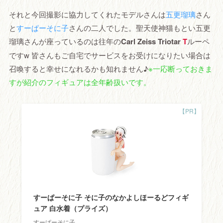
それと今回撮影に協力してくれたモデルさんは
五更瑠璃
さん
と
すーぱーそに子
さんの二人でした。聖天使神猫もとい五更
瑠璃さんが座っているのは往年の
Carl Zeiss Triotar
T
ルーペ
ですw 皆さんもご自宅でサービスをお受けになりたい場合は
召喚すると幸せになれるかも知れません♪
※一応断っておきま
すが紹介のフィギュアは全年齢扱いです。
すーぱーそに子 そに子のなかよしほーるどフィギ
ュア 白水着（プライズ）
すーぱーそに子