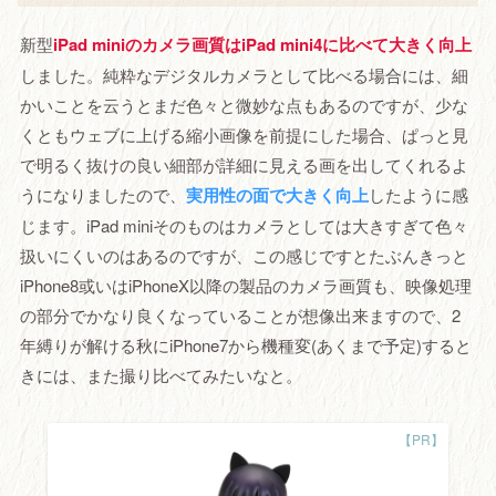
新型
iPad miniのカメラ画質はiPad mini4に比べて大きく向上
しました。純粋なデジタルカメラとして比べる場合には、細
かいことを云うとまだ色々と微妙な点もあるのですが、少な
くともウェブに上げる縮小画像を前提にした場合、ぱっと見
で明るく抜けの良い細部が詳細に見える画を出してくれるよ
うになりましたので、
実用性の面で大きく向上
したように感
じます。iPad miniそのものはカメラとしては大きすぎて色々
扱いにくいのはあるのですが、この感じですとたぶんきっと
iPhone8或いはiPhoneX以降の製品のカメラ画質も、映像処理
の部分でかなり良くなっていることが想像出来ますので、2
年縛りが解ける秋にiPhone7から機種変(あくまで予定)すると
きには、また撮り比べてみたいなと。