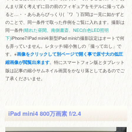
んまり深く考えずに目の前のフィギュアをモデルに撮ってみ
ると…・・あらあらびっくり(゜ワ゜) 百聞は一見に如かずと
のことで、同一条件で取った作例をご覧に入れます。撮影は
同一条件
(晴れた昼間、南側書斎、NEC白色LED照明
下)
iPhone7/iPad mini4/新型iPad miniの撮影設定はオートで何
も弄っていません。レタッチ/縮小無しの「撮って出し」で
す。※
画像をクリックして別ページで開く事で原寸大の低圧
縮画像が閲覧出来ます
。特にスマートフォン版とタブレット
版は記事の縮小サムネイル画質をかなり落としてあるのでご
了承くださいませ。
iPad mini4 800万画素 f/2.4