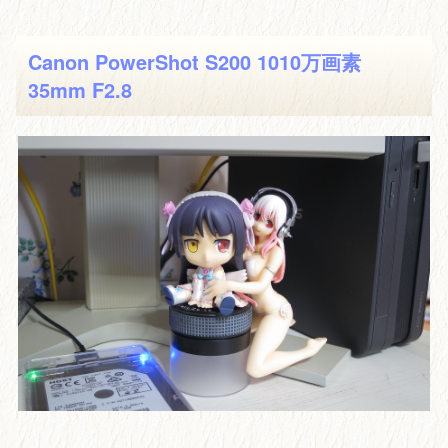
Canon PowerShot S200 1010万画素
35mm F2.8