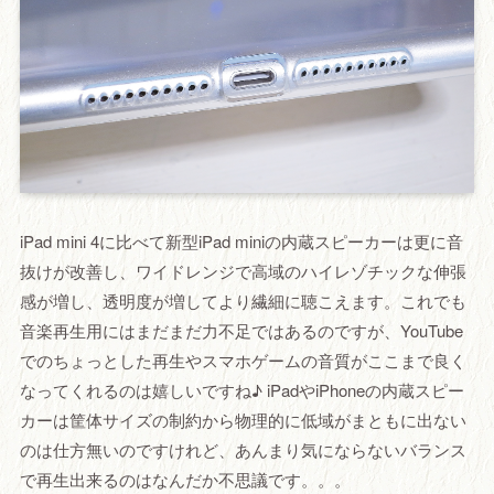
iPad mini 4に比べて新型iPad miniの内蔵スピーカーは更に音
抜けが改善し、ワイドレンジで高域のハイレゾチックな伸張
感が増し、透明度が増してより繊細に聴こえます。これでも
音楽再生用にはまだまだ力不足ではあるのですが、YouTube
でのちょっとした再生やスマホゲームの音質がここまで良く
なってくれるのは嬉しいですね♪ iPadやiPhoneの内蔵スピー
カーは筐体サイズの制約から物理的に低域がまともに出ない
のは仕方無いのですけれど、あんまり気にならないバランス
で再生出来るのはなんだか不思議です。。。