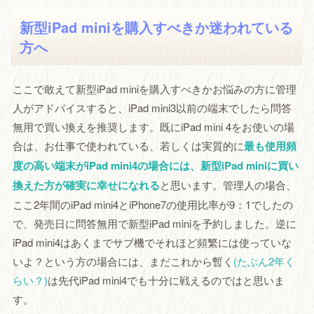
新型iPad miniを購入すべきか迷われている
方へ
ここで敢えて新型iPad miniを購入すべきかお悩みの方に管理
人がアドバイスすると、iPad mini3以前の端末でしたら問答
無用で買い換えを推奨します。既にiPad mini 4をお使いの場
合は、お仕事で使われている、若しくは実質的に
最も使用頻
度の高い端末がiPad mini4の場合には、新型iPad miniに買い
換えた方が確実に幸せになれる
と思います。管理人の場合、
ここ2年間のiPad mini4とiPhone7の使用比率が9：1でしたの
で、発売日に問答無用で新型iPad miniを予約しました。逆に
iPad mini4はあくまでサブ機でそれほど頻繁には使っていな
いよ？という方の場合には、まだこれから暫く
(たぶん2年く
らい？)
は先代iPad mini4でも十分に戦えるのではと思いま
す。