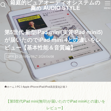
箱庭的ピュアオーディオシステムの
薦め AUDIO STYLE
MENU
第5世代 新型iPad mini(実質iPad mini5)
が届いたのでiPad mini 4との違いをレ
ビュー【基本性能＆音質編】
PR
2019/04/06
2026/04/08
ホーム
PC
Apple iPhone/iPad/iPod高音質化計画
【第5世代iPad mini(無印)が届いたのでiPad mini4との違いを
レビュー】