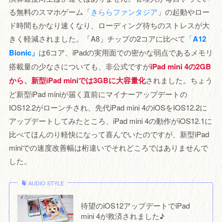
る無料のスマホゲーム「
きららファンタジア
」の起動やロー
ド時間もかなり速くなり、ローディング待ちのストレスが大
きく軽減されました。「A8」チップの2コアに比べて
「
A12
Bionic」
は6コア、iPadの実用面での密かな弱点であるメモリ
搭載量の少なさについても、非公式ですが
iPad mini 4の2GB
から、新型iPad miniでは3GBに大容量化
されました。ちょう
ど新型iPad miniが届く直前にマイナーアップデートの
IOS12.2がローンチされ、先代iPad mini 4のiOSをIOS12.2に
アップデートしてみたところ、iPad mini 4の動作がiOS12.1に
比べてほんのり軽快になって喜んでいたのですが、新型iPad
miniでの速度改善幅は桁違いでそれどころではありませんで
した。
AUDIO STYLE
待望のiOS12アップデートでiPad
mini 4が救済されました♪