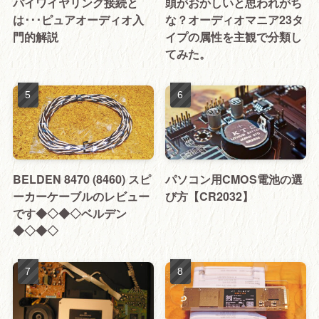
バイワイヤリング接続と
頭がおかしいと思われがち
は･･･ピュアオーディオ入
な？オーディオマニア23タ
門的解説
イプの属性を主観で分類し
てみた。
BELDEN 8470 (8460) スピ
パソコン用CMOS電池の選
ーカーケーブルのレビュー
び方【CR2032】
です◆◇◆◇ベルデン
◆◇◆◇