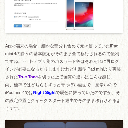
Apple端末の場合、細かな部分も含めて元々使っていたiPad
mini 4の諸々の基本設定がそのまま全て移行されるので便利
ですね。･･･各アプリ別のパスワード等はそれぞれに再ログ
インが必要になったりしますけれども新型iPad miniより実装
された
True Tone
を切った上で画質の違いはこんな感じ。
尚、標準ではどちらもずっと青っぽい画面で、見辛いので
iPad mini4では
Night Sight
で暖色に振っていたのですが、そ
の設定位置もクイックスタート経由でそのまま移行されるよ
うです。