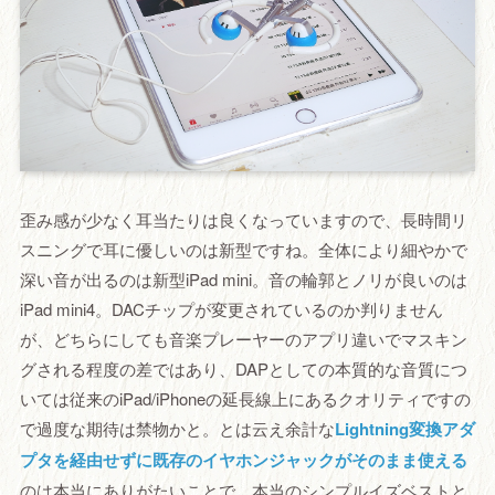
歪み感が少なく耳当たりは良くなっていますので、長時間リ
スニングで耳に優しいのは新型ですね。全体により細やかで
深い音が出るのは新型iPad mini。音の輪郭とノリが良いのは
iPad mini4。DACチップが変更されているのか判りません
が、どちらにしても音楽プレーヤーのアプリ違いでマスキン
グされる程度の差ではあり、DAPとしての本質的な音質につ
いては従来のiPad/iPhoneの延長線上にあるクオリティですの
で過度な期待は禁物かと。とは云え余計な
Lightning変換アダ
プタを経由せずに既存のイヤホンジャックがそのまま使える
のは本当にありがたいことで、本当のシンプルイズベストと