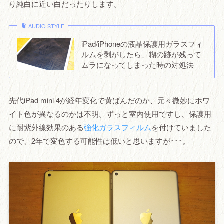
り純白に近い白だったりします。
AUDIO STYLE
iPad/iPhoneの液晶保護用ガラスフィ
ルムを剥がしたら、糊の跡が残って
ムラになってしまった時の対処法
先代iPad mini 4が経年変化で黄ばんだのか、元々微妙にホワ
イト色が異なるのかは不明。ずっと室内使用ですし、保護用
に耐紫外線効果のある
強化ガラスフィルム
を付けていました
ので、2年で変色する可能性は低いと思いますが･･･。