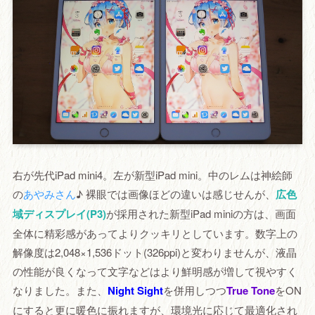
右が先代iPad mini4。左が新型iPad mini。中のレムは神絵師
の
あやみさん
♪ 裸眼では画像ほどの違いは感じせんが、
広色
域ディスプレイ(P3)
が採用された新型iPad miniの方は、画面
全体に精彩感があってよりクッキリとしています。数字上の
解像度は2,048×1,536ドット(326ppi)と変わりませんが、液晶
の性能が良くなって文字などはより鮮明感が増して視やすく
なりました。また、
Night Sight
を併用しつつ
True Tone
をON
にすると更に暖色に振れますが、環境光に応じて最適化され