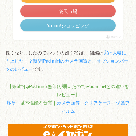
楽天市場
Yahoo!ショッピング
ポチップ
長くなりましたのでいつもの如く2分割。後編は
実は大幅に
向上した！？新型iPad miniのカメラ画質と、オプションパー
ツのレビュー
です。
【第5世代iPad mini(無印)が届いたのでiPad mini4との違いを
レビュー】
序章
｜基本性能＆音質｜
カメラ画質
｜
クリアケース
｜
保護フ
ィルム