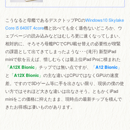
こうなると母艦であるデスクトップPCの
Windows10 Skylake
Core i5 6400T 4core
機と比べても全く遜色ないどころか、ウ
ェブページの読み込みなどはむしろ更に速くなってしまい、
相対的に、そろそろ母艦PCでCPU載せ替えの必要性が喫緊
の課題として出てきてしまったような･･･(滝汗) 新型iPad
miniで欲を云えば、惜しむらくは最上位iPad Proに積まれた
「
A12X Bionic
」
チップでは無い点ですが、
「
A12 Bionic
」
と
「
A12X Bionic
」
の主な違いはCPUではなくGPUの速度
差。ですので3Dゲーム等に手を出さない限り、現状の僕の使
い方ではそれほど大きな違いは出なさそう。ともかくiPad
miniをこの価格に抑えたまま、現時点の最新チップを積んで
きたお得感は凄いものがあります。