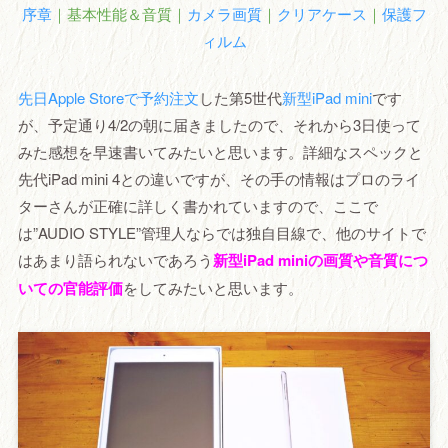
序章
｜基本性能＆音質｜
カメラ画質
｜
クリアケース
｜
保護フ
ィルム
先日Apple Storeで予約注文
した第5世代
新型iPad mini
です
が、予定通り4/2の朝に届きましたので、それから3日使って
みた感想を早速書いてみたいと思います。詳細なスペックと
先代iPad mini 4との違いですが、その手の情報はプロのライ
ターさんが正確に詳しく書かれていますので
、ここで
は”AUDIO STYLE”管理人ならでは独自目線で、他のサイトで
はあまり語られないであろう
新型iPad miniの画質や音質につ
いての官能評価
をしてみたいと思います。