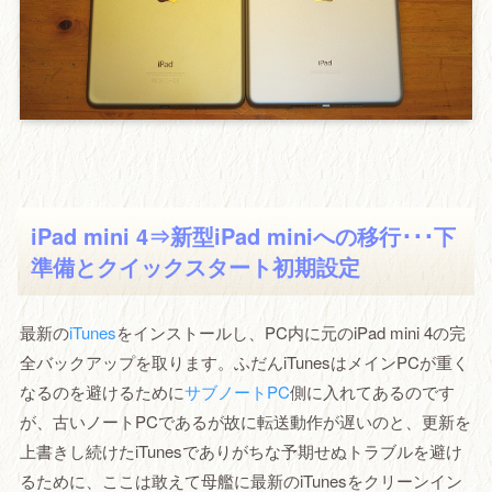
iPad mini 4⇒新型iPad miniへの移行･･･下
準備とクイックスタート初期設定
最新の
iTunes
をインストールし、PC内に元のiPad mini 4の完
全バックアップを取ります。ふだんiTunesはメインPCが重く
なるのを避けるために
サブノートPC
側に入れてあるのです
が、古いノートPCであるが故に転送動作が遅いのと、更新を
上書きし続けたiTunesでありがちな予期せぬトラブルを避け
るために、ここは敢えて母艦に最新のiTunesをクリーンイン