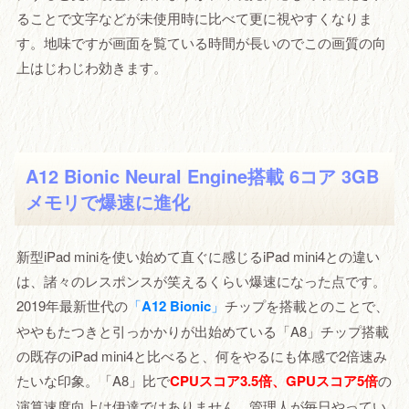
ることで文字などが未使用時に比べて更に視やすくなりま
す。地味ですが画面を覧ている時間が長いのでこの画質の向
上はじわじわ効きます。
A12 Bionic Neural Engine搭載 6コア 3GB
メモリで爆速に進化
新型iPad miniを使い始めて直ぐに感じるiPad mini4との違い
は、諸々のレスポンスが笑えるくらい爆速になった点です。
2019年最新世代の
「
A12 Bionic
」
チップを搭載とのことで、
ややもたつきと引っかかりが出始めている「A8」チップ搭載
の既存のiPad mini4と比べると、何をやるにも体感で2倍速み
たいな印象。「A8」比で
CPUスコア3.5倍、GPUスコア5倍
の
演算速度向上は伊達ではありません。管理人が毎日やってい