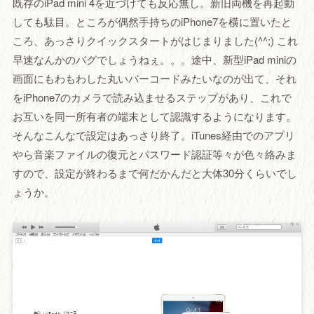
既存のiPad mini 4を近づけても反応無し。新旧両機を再起動
しても駄目。ところが偶然手持ちのiPhone7を横に置いたと
ころ、あっさりクイックスタートがはじまりました(^^;) これ
早速なんかのバグでしょうねぇ。。。途中、新型iPad miniの
画面にもわもわした丸いバーコードみたいなのが出て、それ
をiPhone7のカメラで読み込ませるステップがあり、これで
お互いを同一所有者の端末として認識するようになります。
そんなこんなで設定はあっさり終了。iTunes経由でのアプリ
やら音楽ファイルの復元とパスワード認証等々が色々絡みま
すので、設定が終わるまで何だかんだと大体30分くらいでし
ょうか。