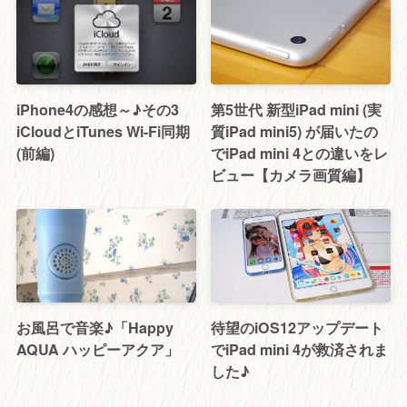
iPhone4の感想～♪その3
第5世代 新型iPad mini (実
iCloudとiTunes Wi-Fi同期
質iPad mini5) が届いたの
(前編)
でiPad mini 4との違いをレ
ビュー【カメラ画質編】
お風呂で音楽♪「Happy
待望のiOS12アップデート
AQUA ハッピーアクア」
でiPad mini 4が救済されま
した♪