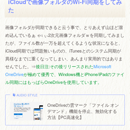
iCloudで画像フォルダのWi-Fi同期をしてみ
た
画像フォルダが同期できると云う事で、とりあえず山ほど溜
め込んでいるぁ ゃι ぃ2次元画像フォルダｗを同期してみまし
たが、ファイル数が一万を超えてくるような状況になると、
iCloud同期では問題無いものの、iTunesとのシステム同期が
異様なまでに重くなってしまい、あんまり実用的ではありま
せんでした。⇒
後日注:その後リリースされた
Microsoft
OneDrive
が極めて優秀で、Windows機とiPhone/iPadのファイ
ル同期にはもっぱらOneDriveを使用しています。
AUDIO STYLE
OneDriveの雲マーク「ファイル オン
デマンド」機能を停止、無効化する
方法【PC高速化】