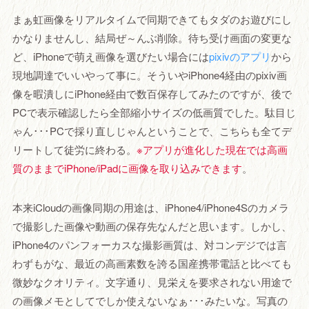
まぁ虹画像をリアルタイムで同期できてもタダのお遊びにし
かなりませんし、結局ぜ～んぶ削除。待ち受け画面の変更な
ど、iPhoneで萌え画像を選びたい場合には
pixivのアプリ
から
現地調達でいいやって事に。そういやiPhone4経由のpixiv画
像を暇潰しにiPhone経由で数百保存してみたのですが、後で
PCで表示確認したら全部縮小サイズの低画質でした。駄目じ
ゃん･･･PCで採り直しじゃんということで、こちらも全てデ
リートして徒労に終わる。
※アプリが進化した現在では高画
質のままでiPhone/iPadに画像を取り込みできます
。
本来iCloudの画像同期の用途は、iPhone4/iPhone4Sのカメラ
で撮影した画像や動画の保存先なんだと思います。しかし、
iPhone4のパンフォーカスな撮影画質は、対コンデジでは言
わずもがな、最近の高画素数を誇る国産携帯電話と比べても
微妙なクオリティ。文字通り、見栄えを要求されない用途で
の画像メモとしてでしか使えないなぁ･･･みたいな。写真の