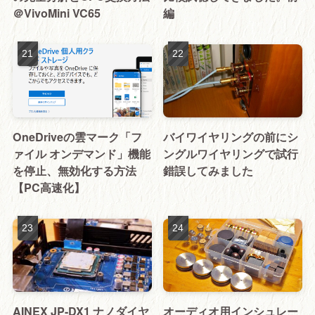
＠VivoMini VC65
編
OneDriveの雲マーク「フ
バイワイヤリングの前にシ
ァイル オンデマンド」機能
ングルワイヤリングで試行
を停止、無効化する方法
錯誤してみました
【PC高速化】
AINEX JP-DX1 ナノダイヤ
オーディオ用インシュレー