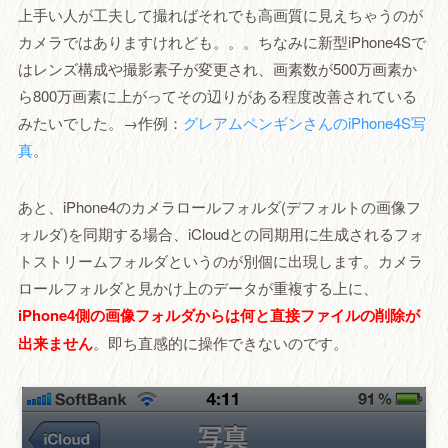
上手い人が工夫して撮ればそれでも高画質に見えちゃうのが
カメラではありますけれども。。。ちなみに新型iPhone4Sで
はレンズ構成や撮影素子が変更され、画素数が500万画素か
ら800万画素に上がってその辺りがある程度改善されている
みたいでした。→作例：
グレアムペンギンさんのiPhone4S写
真
。
あと、iPhone4のカメラロールフォルダ(デフォルトの画像フ
ォルダ)を同期する場合、iCloudとの同期用に生成されるフォ
トストリームフォルダというのが別個に出現します。カメラ
ロールフォルダと見かけ上のデータが重複する上に、
iPhone4側の画像フォルダからは何と直接ファイルの削除が
出来ません
。即ち直感的に操作できないのです。