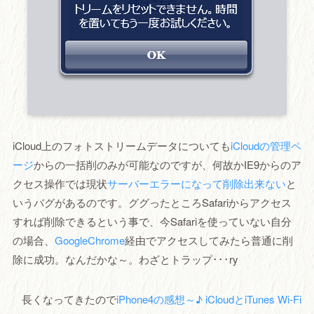
iCloud上のフォトストリームデータについても
iCloudの管理ペ
ージ
からの一括削のみが可能なのですが、何故かIE9からのア
クセス操作では現状
サーバーエラーになって削除出来ない
と
いうバグがあるのです。ググったところSafariからアクセス
すれば削除できるという事で、今Safariを使っていない自分
の場合、
GoogleChrome
経由でアクセスしてみたら普通に削
除に成功。なんだかな～。わざとトラップ･･･ry
長くなってきたので
iPhone4の感想～♪ iCloudとiTunes Wi-Fi