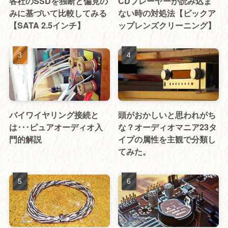
各社のSSDを独断と偏見の
CDプレーヤーが読み込ま
みに基づいて比較してみる
ない時の対処法【ピックア
【SATA 2.5インチ】
ップレンズクリーニング】
バイワイヤリング接続と
頭がおかしいと思われがち
は･･･ピュアオーディオ入
な？オーディオマニア23タ
門的解説
イプの属性を主観で分類し
てみた。