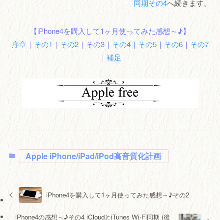
同期その4
へ続きます。
【iPhone4を購入して1ヶ月使ってみた感想～♪】
序章
｜
その1
｜
その2
｜その3｜
その4
｜
その5
｜
その6
｜
その7
｜
補足
Apple iPhone/iPad/iPod高音質化計画
iPhone4を購入して1ヶ月使ってみた感想～♪その2
iPhone4の感想～♪その4 iCloudとiTunes Wi-Fi同期 (後