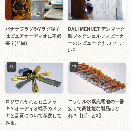
バナナプラグやYラグ端子
DALI MENUET デンマーク
はピュアオーディオに不必
製ブックシェルフスピーカ
要？(前編)
ーのレビューです…( ੭ ･ᴗ･
)੭♡
ロジウムそれとも金メッ
ニッケル水素充電池の一番
キ？オーディオ端子のメッ
安くて高性能な製品はど
キと音質について考察して
れ？【ぱ～と3】
みる。