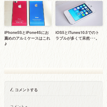
iPhone5SとiPone4Sにお
iOS5とiTunes10.5でのト
薦めのアルミケースはこれ
ラブルが多くて呆然･･･。
♪
コメントする
コメント
※