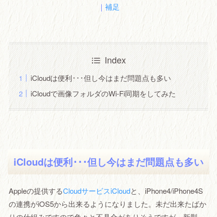
｜
補足
Index
iCloudは便利･･･但し今はまだ問題点も多い
iCloudで画像フォルダのWi-Fi同期をしてみた
iCloudは便利･･･但し今はまだ問題点も多い
Appleの提供する
CloudサービスiCloud
と、iPhone4/iPhone4S
の連携がiOS5から出来るようになりました。未だ出来たばか
りの仕組みですので色々と不具合がありそうですが、新型