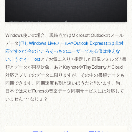
Windows使いの場合、現時点ではMicrosoft Outlookのメール
データ
(但しWindows LiveメールやOutlook Expressには非対
応ですので今のところそっちのユーザーである僕は使えな
い、うぐぅ･･･orz
と / お気に入り / 指定した画像フォルダ / 書
類とデータが同期対象。あとKeynoteやTinyEditerなどCloud
対応アプリでのデータに限りますが、その中の書類データも
同期できます。同期速度も割と速いほうだと思います。尚、
日本では未だiTunesの音楽データ同期サービスには対応して
いません･･･なじぇ？