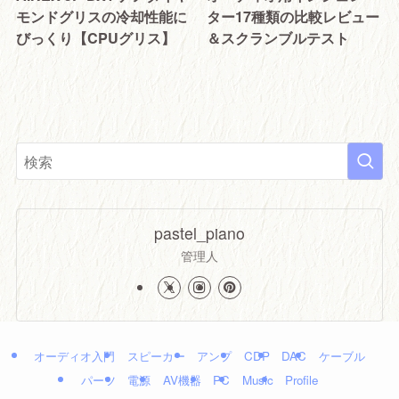
モンドグリスの冷却性能に
ター17種類の比較レビュー
びっくり【CPUグリス】
＆スクランブルテスト
pastel_piano
管理人
オーディオ入門
スピーカー
アンプ
CDP
DAC
ケーブル
パーツ
電源
AV機器
PC
Music
Profile