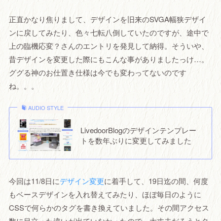
正直かなり焦りまして、デザインを旧来のSVGA幅狭デザイ
ンに戻してみたり、色々七転八倒していたのですが、途中で
上の臨機応変？さんのエントリを発見して納得。そういや、
昔デザインを変更した際にもこんな事がありましたっけ…。
ググる神のお仕置き仕様は今でも変わってないのです
ね。。。
AUDIO STYLE
LivedoorBlogのデザインテンプレー
トを数年ぶりに変更してみました
今回は11/8日に
デザイン変更
に着手して、19日迄の間、何度
もベースデザインを入れ替えてみたり、ほぼ毎日のように
CSSで何らかのタグを書き換えていました。その間アクセス
数に目立った違いが出ていなかったので、大丈夫だろうとタ