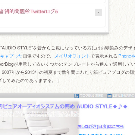
UDIO STYLE”を昔からご覧になっている方にはお馴染みのデザ
meでキャプった
画像ですので、
メイリオフォント
で表示される
iPhone
oorBlogが用意してるいくつかのテンプレートから選んで適用して
007年から2013年の初夏まで数年間にわたり箱ピュアブログの顔
ズしてみたのでありまする。↓