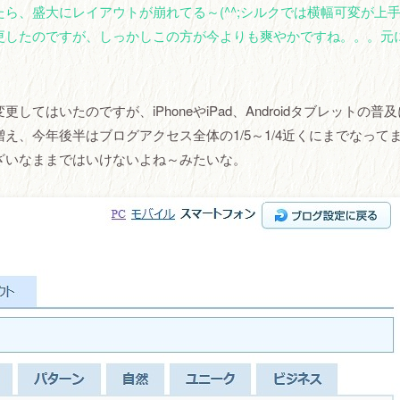
ら、盛大にレイアウトが崩れてる～(^^;シルクでは横幅可変が上
更したのですが、しっかしこの方が今よりも爽やかですね。。。元
はいたのですが、iPhoneやiPad、Androidタブレットの普
、今年後半はブログアクセス全体の1/5～1/4近くにまでなって
ざいなままではいけないよね～みたいな。