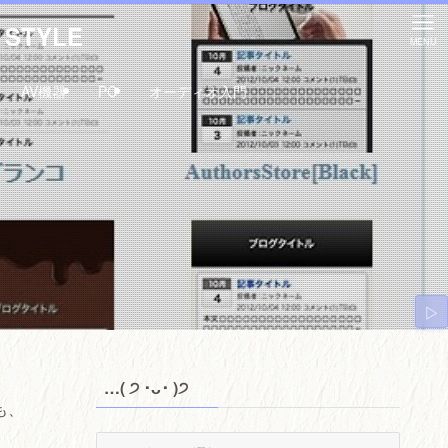
STYLE
MENU
AV機器
PC
オーディオ入門
▷
…( ੭ ･ᴗ･ )੭
も、
…