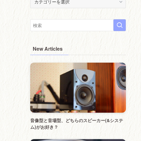
(
੭
･
ᴗ･
)੭
New Articles
音像型と音場型、どちらのスピーカー(&システ
ム)がお好き？