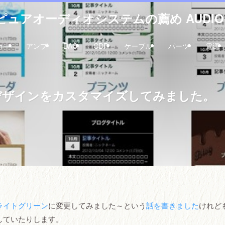
ュアオーディオシステムの薦め AUDIO 
カー
アンプ
DAC
CDP
ケーブル
パーツ
電源
ォン版デザインをカスタマイズしてみました。
ライトグリーン
に変更してみました～という
話を書きました
けれど
していたりします。