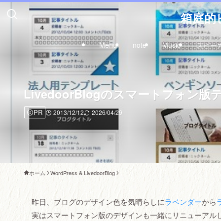
箱庭的ピ
Menu
note
Music
スピー
LivedoorBlogのスマートフ
PR
2013/12/12
2026/04/29
ホーム
WordPress & LivedoorBlog
昨日、ブログのデザイン色を気晴らしに
ラベンダー
から
実はスマートフォン版のデザインも一緒にリニューアル