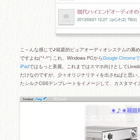
こ～んな感じで♪箱庭的ピュアオーディオシステムの薦め”A
ですよね(*^-^*) これ、Windows PCから
Google Chro
iPad
ではもっと美麗。これまではスマホ向けとしてLived
だけなのですが、少々オリジナリティを出さねばと思い、2
たシルクCSSテンプレートをイメージして、カスタマイ