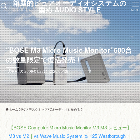
箱庭的ピュアオーディオシステムの
薦め AUDIO STYLE
MENU
“BOSE M3 Micro Music Monitor”600台
の数量限定で復活発売！
PR
2009/01/22
2026/05/26
ホーム
PC
デスクトップPCオーディオを極める
【BOSE Computer Micro Music Monitor M3 M3 レビュー】
M3 vs M2
｜
vs Wave Music System ＆ 125 Westborough
｜