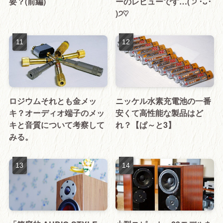
要？(前編)
ーのレビューです…( ੭ ･ᴗ･
)੭♡
ロジウムそれとも金メッ
ニッケル水素充電池の一番
キ？オーディオ端子のメッ
安くて高性能な製品はど
キと音質について考察して
れ？【ぱ～と3】
みる。