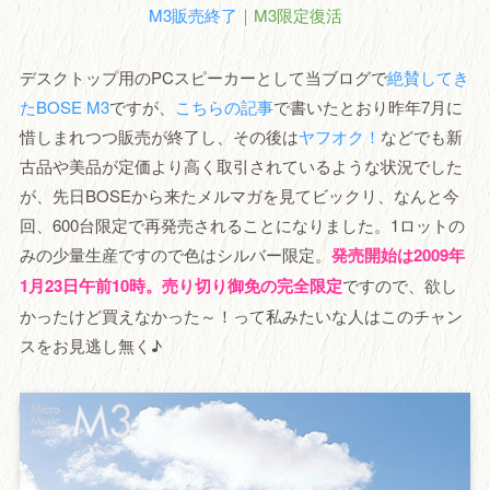
M3販売終了
｜M3限定復活
デスクトップ用のPCスピーカーとして当ブログで
絶賛してき
たBOSE M3
ですが、
こちらの記事
で書いたとおり昨年7月に
惜しまれつつ販売が終了し、その後は
ヤフオク！
などでも新
古品や美品が定価より高く取引されているような状況でした
が、先日BOSEから来たメルマガを見てビックリ、なんと今
回、600台限定で再発売されることになりました。1ロットの
みの少量生産ですので色はシルバー限定。
発売開始は2009年
1月23日午前10時。売り切り御免の完全限定
ですので、欲し
かったけど買えなかった～！って私みたいな人はこのチャン
スをお見逃し無く♪