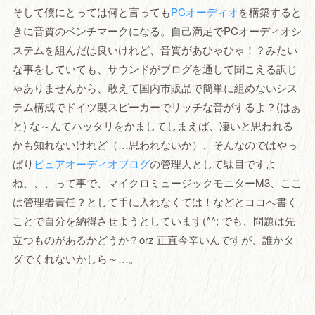
そして僕にとっては何と言っても
PCオーディオ
を構築すると
きに音質のベンチマークになる。自己満足でPCオーディオシ
ステムを組んだは良いけれど、音質があひゃひゃ！？みたい
な事をしていても、サウンドがブログを通して聞こえる訳じ
ゃありませんから、敢えて国内市販品で簡単に組めないシス
テム構成でドイツ製スピーカーでリッチな音がするよ？(はぁ
と) な～んてハッタリをかましてしまえば、凄いと思われる
かも知れないけれど（…思われないか）、そんなのではやっ
ぱり
ピュアオーディオブログ
の管理人として駄目ですよ
ね、、、って事で、マイクロミュージックモニターM3、ここ
は管理者責任？として手に入れなくては！などとココへ書く
ことで自分を納得させようとしています(^^; でも、問題は先
立つものがあるかどうか？orz 正直今辛いんですが、誰かタ
ダでくれないかしら～…。