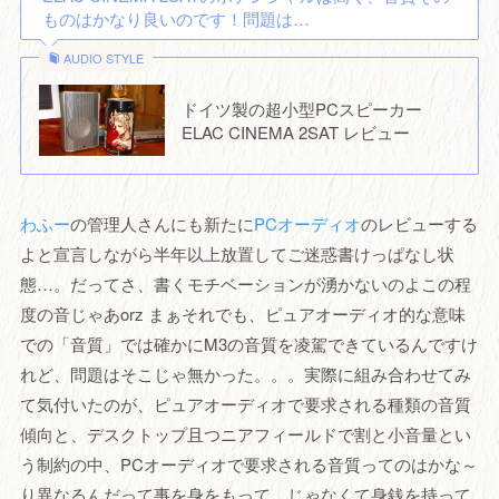
ものはかなり良いのです！問題は…
AUDIO STYLE
ドイツ製の超小型PCスピーカー
ELAC CINEMA 2SAT レビュー
わふー
の管理人さんにも新たに
PCオーディオ
のレビューする
よと宣言しながら半年以上放置してご迷惑書けっぱなし状
態…。だってさ、書くモチベーションが湧かないのよこの程
度の音じゃあorz まぁそれでも、ピュアオーディオ的な意味
での「音質」では確かにM3の音質を凌駕できているんですけ
れど、問題はそこじゃ無かった。。。実際に組み合わせてみ
て気付いたのが、ピュアオーディオで要求される種類の音質
傾向と、デスクトップ且つニアフィールドで割と小音量とい
う制約の中、PCオーディオで要求される音質ってのはかな～
り異なるんだって事を身をもって、じゃなくて身銭を持って