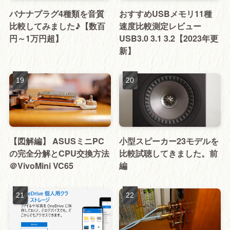
バナナプラグ4種類を音質
おすすめUSBメモリ11種
比較してみました♪【数百
速度比較測定レビュー
円～1万円超】
USB3.0 3.1 3.2【2023年更
新】
【図解編】 ASUSミニPC
小型スピーカー23モデルを
の完全分解とCPU交換方法
比較試聴してきました。前
＠VivoMini VC65
編