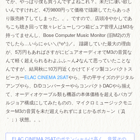
てか、やっぱり僕も買うんですよねこれ？。未だに凄い欲し
いんですけれど、4万9800円って価格で躊躇してたらあっさ
り販売終了してしまった。。。ですので、店頭冷やかしであ
ちこち聴き回って散々レビューしつつ箱ピュア管理人はM3を
持ってませんし、Bose Computer Music Monitor (旧M2)の方
でしたら…いらにゃい＼(^o^;)／。 躊躇していた最大の理由
が、5万円もあればさすがにピュアオーディオでM3の音質な
んて軽く超えられるわよふふ～ん♪なんて思っていたことな
んですが、結局秋に10万円近くかけてドイツ製コンパクトス
ピーカー
ELAC CINEMA 2SAT
やら、手の平サイズのデジタル
アンプやら、D/DコンバーターやらコンパクトDACやら揃え
て、オーディオケーブル類も機器の本体価格を超えるバカプ
ルジョア構成にしてみたものの、マイクロミュージックモニ
ターM3の音質を未だ超えられずにまじかるポカ～ン（´Д
｀；）状態。。。
ELAC CINEMA 2SATのポテンシャルは高く、音質その