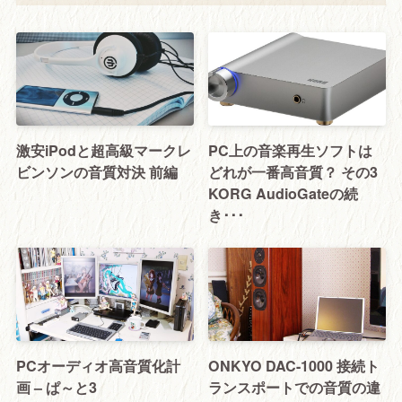
激安iPodと超高級マークレ
PC上の音楽再生ソフトは
ビンソンの音質対決 前編
どれが一番高音質？ その3
KORG AudioGateの続
き･･･
PCオーディオ高音質化計
ONKYO DAC-1000 接続ト
画 – ぱ～と3
ランスポートでの音質の違