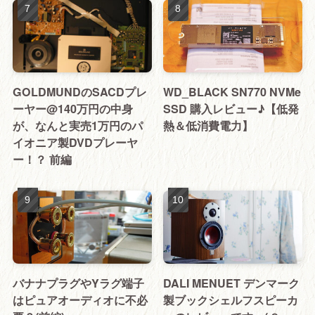
GOLDMUNDのSACDプレ
WD_BLACK SN770 NVMe
ーヤー@140万円の中身
SSD 購入レビュー♪【低発
が、なんと実売1万円のパ
熱＆低消費電力】
イオニア製DVDプレーヤ
ー！？ 前編
バナナプラグやYラグ端子
DALI MENUET デンマーク
はピュアオーディオに不必
製ブックシェルフスピーカ